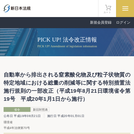
カート
新規会員登録
ログイン
PICK UP! 法令改正情報
PICK UP! Amendment of legislation information
自動車から排出される窒素酸化物及び粒子状物質の
特定地域における総量の削減等に関する特別措置法
施行規則の一部改正（平成19年8月21日環境省令第
19号 平成20年1月1日から施行）
省令
新旧対照表
公布日 平成19年08月21日
施行日 平成20年01月01日
環境省
平成4年法律第70号