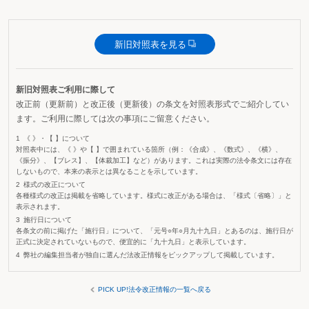
新旧対照表を見る
新旧対照表ご利用に際して
改正前（更新前）と改正後（更新後）の条文を対照表形式でご紹介してい
ます。ご利用に際しては次の事項にご留意ください。
《 》・【 】について
対照表中には、《 》や【 】で囲まれている箇所（例：《合成》、《数式》、《横》、
《振分》、【ブレス】、【体裁加工】など）があります。これは実際の法令条文には存在
しないもので、本来の表示とは異なることを示しています。
様式の改正について
各種様式の改正は掲載を省略しています。様式に改正がある場合は、「様式〔省略〕」と
表示されます。
施行日について
各条文の前に掲げた「施行日」について、「元号○年○月九十九日」とあるのは、施行日が
正式に決定されていないもので、便宜的に「九十九日」と表示しています。
弊社の編集担当者が独自に選んだ法改正情報をピックアップして掲載しています。
PICK UP!法令改正情報の一覧へ戻る