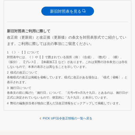
新旧対照表を見る
新旧対照表ご利用に際して
改正前（更新前）と改正後（更新後）の条文を対照表形式でご紹介してい
ます。ご利用に際しては次の事項にご留意ください。
《 》・【 】について
対照表中には、《 》や【 】で囲まれている箇所（例：《合成》、《数式》、《横》、
《振分》、【ブレス】、【体裁加工】など）があります。これは実際の法令条文には存在
しないもので、本来の表示とは異なることを示しています。
様式の改正について
各種様式の改正は掲載を省略しています。様式に改正がある場合は、「様式〔省略〕」と
表示されます。
施行日について
各条文の前に掲げた「施行日」について、「元号○年○月九十九日」とあるのは、施行日が
正式に決定されていないもので、便宜的に「九十九日」と表示しています。
弊社の編集担当者が独自に選んだ法改正情報をピックアップして掲載しています。
PICK UP!法令改正情報の一覧へ戻る