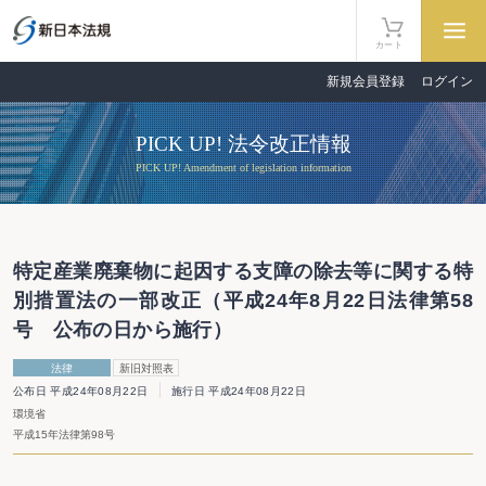
カート
新規会員登録
ログイン
PICK UP! 法令改正情報
PICK UP! Amendment of legislation information
特定産業廃棄物に起因する支障の除去等に関する特
別措置法の一部改正（平成24年8月22日法律第58
号 公布の日から施行）
法律
新旧対照表
公布日 平成24年08月22日
施行日 平成24年08月22日
環境省
平成15年法律第98号