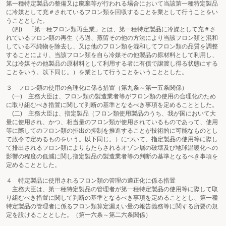
第一種特定製品の整備又は廃棄等が行われる場合において当該第一種特定製品
に冷媒として充＃されているフロン類を回収することを業として行うことをい
うこととした。
(四) 「第一種フロン類再生業」とは、第一種特定製品に冷媒として充＃さ
れているフロン類の再生（ろ過、蒸留その他の方法により当該フロン類と混和
している不純物を除去し、又は他のフロン類を混和してフロン類の品質を調整
することにより、当該フロン類を自ら冷媒その他製品の原材料として利用し、
又は冷媒その他製品の原材料として利用する者に有償で譲渡し得る状態にする
ことをいう。以下同じ。）を業として行うことをいうこととした。
３ フロン類の使用の合理化に係る措置（第九条～第一五条関係）
(一) 主務大臣は、フロン類の製造業者等がフロン類の使用の合理化のため
に取り組むべき措置に関して判断の基準となるべき事項を定めることとした。
(二) 主務大臣は、指定製品（フロン類使用製品のうち、我が国において大
量に使用され、かつ、相当量のフロン類が使用されているものであって、使用
等に際してのフロン類の排出の抑制を推進することが技術的に可能なものとし
て政令で定めるものをいう。以下同じ。）について、指定製品の使用等に際し
て排出されるフロン類によりもたらされるオゾン層の破壊及び地球温暖化への
影響の程度の低減に関し指定製品の製造業者等の判断の基準となるべき事項を
定めることとした。
４ 特定製品に使用されるフロン類の管理の適正化に係る措置
主務大臣は、第一種特定製品の管理者が第一種特定製品の使用等に際して取
り組むべき措置に関して判断の基準となるべき事項を定めることとし、第一種
特定製品の管理者に係るフロン類算定漏えい量の報告義務等に関する所要の規
定を設けることとした。（第一六条～第二六条関係）