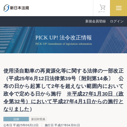
カート
新規会員登録
ログイン
PICK UP! 法令改正情報
PICK UP! Amendment of legislation information
使用済自動車の再資源化等に関する法律の一部改正
（平成25年6月12日法律第39号〔附則第14条〕 公
布の日から起算して2年を超えない範囲内において
政令で定める日から施行
※平成27年1月30日（政
令第32号）において平成27年4月1日からの施行と
なりました
）
法律
新旧対照表
公布日 平成25年06月12日
施行日 平成27年04月01日