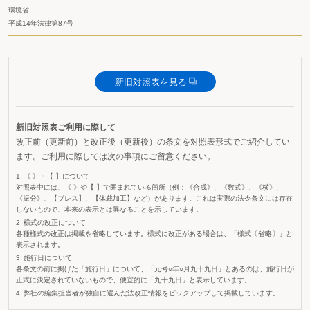
環境省
平成14年法律第87号
新旧対照表を見る
新旧対照表ご利用に際して
改正前（更新前）と改正後（更新後）の条文を対照表形式でご紹介してい
ます。ご利用に際しては次の事項にご留意ください。
《 》・【 】について
対照表中には、《 》や【 】で囲まれている箇所（例：《合成》、《数式》、《横》、
《振分》、【ブレス】、【体裁加工】など）があります。これは実際の法令条文には存在
しないもので、本来の表示とは異なることを示しています。
様式の改正について
各種様式の改正は掲載を省略しています。様式に改正がある場合は、「様式〔省略〕」と
表示されます。
施行日について
各条文の前に掲げた「施行日」について、「元号○年○月九十九日」とあるのは、施行日が
正式に決定されていないもので、便宜的に「九十九日」と表示しています。
弊社の編集担当者が独自に選んだ法改正情報をピックアップして掲載しています。