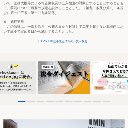
いて、主務大臣等による報告徴収及び立入検査の対象とすることとするととも
に、罰則について所要の規定を設けることとした。（第九一条及び第九二条並
びに第一〇三条～第一〇九条関係）
９ 施行期日
この法律は、一部を除き、公布の日から起算して二年を超えない範囲内にお
いて政令で定める日から施行することとした。
PICK UP!法令改正情報の一覧へ戻る