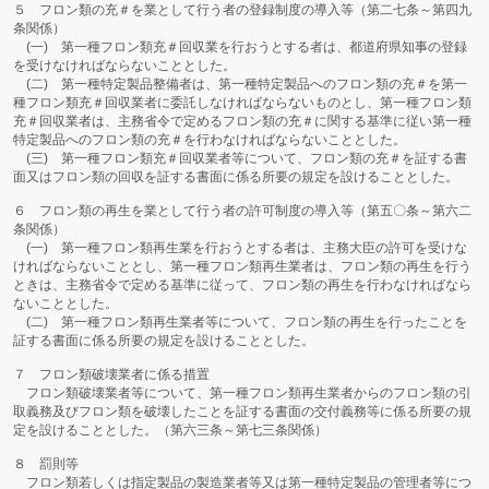
５ フロン類の充＃を業として行う者の登録制度の導入等（第二七条～第四九
条関係）
(一) 第一種フロン類充＃回収業を行おうとする者は、都道府県知事の登録
を受けなければならないこととした。
(二) 第一種特定製品整備者は、第一種特定製品へのフロン類の充＃を第一
種フロン類充＃回収業者に委託しなければならないものとし、第一種フロン類
充＃回収業者は、主務省令で定めるフロン類の充＃に関する基準に従い第一種
特定製品へのフロン類の充＃を行わなければならないこととした。
(三) 第一種フロン類充＃回収業者等について、フロン類の充＃を証する書
面又はフロン類の回収を証する書面に係る所要の規定を設けることとした。
６ フロン類の再生を業として行う者の許可制度の導入等（第五〇条～第六二
条関係）
(一) 第一種フロン類再生業を行おうとする者は、主務大臣の許可を受けな
ければならないこととし、第一種フロン類再生業者は、フロン類の再生を行う
ときは、主務省令で定める基準に従って、フロン類の再生を行わなければなら
ないこととした。
(二) 第一種フロン類再生業者等について、フロン類の再生を行ったことを
証する書面に係る所要の規定を設けることとした。
７ フロン類破壊業者に係る措置
フロン類破壊業者等について、第一種フロン類再生業者からのフロン類の引
取義務及びフロン類を破壊したことを証する書面の交付義務等に係る所要の規
定を設けることとした。（第六三条～第七三条関係）
８ 罰則等
フロン類若しくは指定製品の製造業者等又は第一種特定製品の管理者等につ