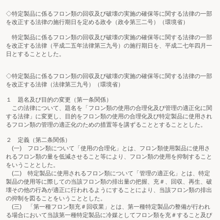
◇特定製品に係るフロン類の回収及び破壊の実施の確保等に関する法律の一部
を改正する法律の施行期日を定める政令（政令第三二号）（環境省）
特定製品に係るフロン類の回収及び破壊の実施の確保等に関する法律の一部
を改正する法律（平成二五年法律第三九号）の施行期日を、平成二七年四月一
日とすることとした。
◇特定製品に係るフロン類の回収及び破壊の実施の確保等に関する法律の一部
を改正する法律（法律第三九号）（環境省）
１ 題名及び目的の変更（第一条関係）
この法律について、題名を「フロン類の使用の合理化及び管理の適正化に関
する法律」に変更し、目的をフロン類の使用の合理化及び特定製品に使用され
るフロン類の管理の適正化のための措置等を講ずることとすることとした。
２ 定義（第二条関係）
(一) フロン類について「使用の合理化」とは、フロン類使用製品に使用さ
れるフロン類の量を低減させること等により、フロン類の使用を抑制すること
をいうこととした。
(二) 特定製品に使用されるフロン類について「管理の適正化」とは、特定
製品の使用等に際しての当該フロン類の排出量の把握、充＃、回収、再生、破
壊その他の行為が適正に行われるようにすることにより、当該フロン類の排出
の抑制を図ることをいうこととした。
(三) 「第一種フロン類充＃回収業」とは、第一種特定製品の整備が行われ
る場合において当該第一種特定製品に冷媒としてフロン類を充＃すること及び