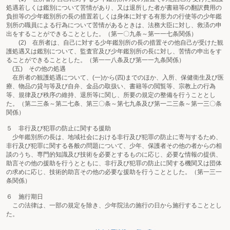
処遇若しくは鑑別について苦情があり、又は退所した者が書籍等の翻訳費用の
負担等の少年鑑別所の長の措置若しくは身体に対する有形力の行使等の少年鑑
別所の職員による行為について苦情があるときは、法務大臣に対し、救済の申
出をすることができることとした。（第一〇九条～第一一七条関係）
(2) 在所者は、自己に対する少年鑑別所の長の措置その他自己が受けた観
護処遇又は鑑別について、監査官及び少年鑑別所の長に対し、苦情の申出をす
ることができることとした。（第一一八条及び第一一九条関係）
(五) その他の処遇
在所者の観護処遇について、(一)から(四)までのほか、入所、保健衛生及び医
療、物品の貸与等及び自弁、金品の取扱い、書籍等の閲覧等、宗教上の行為
等、規律及び秩序の維持、退所等に関し、所要の規定の整備を行うこととし
た。（第二三条～第二七条、第三〇条～第七九条及び第一二三条～第一三〇条
関係）
５ 非行及び犯罪の防止に関する援助
少年鑑別所の長は、地域社会における非行及び犯罪の防止に寄与するため、
非行及び犯罪に関する各般の問題について、少年、保護者その他の者からの相
談のうち、専門的知識及び技術を必要とするものに応じ、必要な情報の提供、
助言その他の援助を行うとともに、非行及び犯罪の防止に関する機関又は団体
の求めに応じ、技術的助言その他の必要な援助を行うこととした。（第一三一
条関係）
６ 施行期日
この法律は、一部の規定を除き、少年院法の施行の日から施行することとし
た。