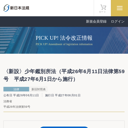
カート
新規会員登録
ログイン
PICK UP! 法令改正情報
PICK UP! Amendment of legislation information
〈新設〉少年鑑別所法（平成26年6月11日法律第59
号 平成27年6月1日から施行）
法律
新旧対照表
公布日 平成26年06月11日
施行日 平成27年06月01日
法務省
平成26年法律第59号