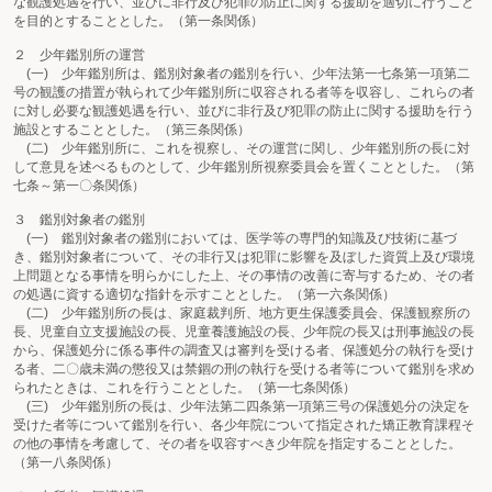
な観護処遇を行い、並びに非行及び犯罪の防止に関する援助を適切に行うこと
を目的とすることとした。（第一条関係）
２ 少年鑑別所の運営
(一) 少年鑑別所は、鑑別対象者の鑑別を行い、少年法第一七条第一項第二
号の観護の措置が執られて少年鑑別所に収容される者等を収容し、これらの者
に対し必要な観護処遇を行い、並びに非行及び犯罪の防止に関する援助を行う
施設とすることとした。（第三条関係）
(二) 少年鑑別所に、これを視察し、その運営に関し、少年鑑別所の長に対
して意見を述べるものとして、少年鑑別所視察委員会を置くこととした。（第
七条～第一〇条関係）
３ 鑑別対象者の鑑別
(一) 鑑別対象者の鑑別においては、医学等の専門的知識及び技術に基づ
き、鑑別対象者について、その非行又は犯罪に影響を及ぼした資質上及び環境
上問題となる事情を明らかにした上、その事情の改善に寄与するため、その者
の処遇に資する適切な指針を示すこととした。（第一六条関係）
(二) 少年鑑別所の長は、家庭裁判所、地方更生保護委員会、保護観察所の
長、児童自立支援施設の長、児童養護施設の長、少年院の長又は刑事施設の長
から、保護処分に係る事件の調査又は審判を受ける者、保護処分の執行を受け
る者、二〇歳未満の懲役又は禁錮の刑の執行を受ける者等について鑑別を求め
られたときは、これを行うこととした。（第一七条関係）
(三) 少年鑑別所の長は、少年法第二四条第一項第三号の保護処分の決定を
受けた者等について鑑別を行い、各少年院について指定された矯正教育課程そ
の他の事情を考慮して、その者を収容すべき少年院を指定することとした。
（第一八条関係）