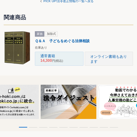
PICK UP!法令改正情報の一覧へ戻る
関連商品
家族
加除式
Ｑ＆Ａ 子どもをめぐる法律相談
在庫あり
通常書籍
オンライン書籍もあり
14,300
円
(税込)
ます