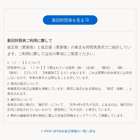
新旧対照表を見る
新旧対照表ご利用に際して
改正前（更新前）と改正後（更新後）の条文を対照表形式でご紹介してい
ます。ご利用に際しては次の事項にご留意ください。
《 》・【 】について
対照表中には、《 》や【 】で囲まれている箇所（例：《合成》、《数式》、《横》、
《振分》、【ブレス】、【体裁加工】など）があります。これは実際の法令条文には存在
しないもので、本来の表示とは異なることを示しています。
様式の改正について
各種様式の改正は掲載を省略しています。様式に改正がある場合は、「様式〔省略〕」と
表示されます。
施行日について
各条文の前に掲げた「施行日」について、「元号○年○月九十九日」とあるのは、施行日が
正式に決定されていないもので、便宜的に「九十九日」と表示しています。
弊社の編集担当者が独自に選んだ法改正情報をピックアップして掲載しています。
PICK UP!法令改正情報の一覧へ戻る