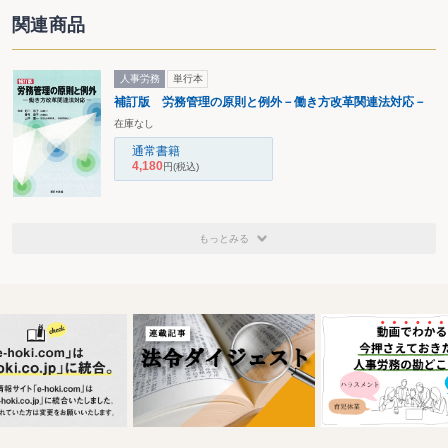
関連商品
人事労務
単行本
補訂版 労務管理の原則と例外－働き方改革関連法対応－
在庫なし
通常書籍
4,180
円
(税込)
もっとみる