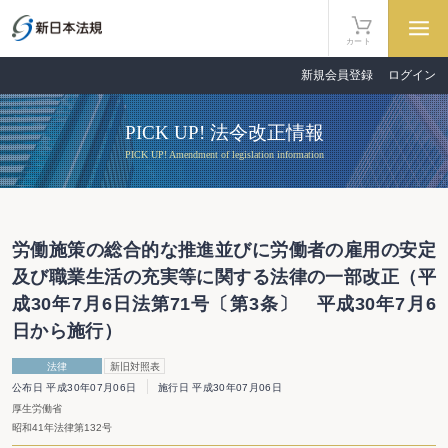
カート
新規会員登録
ログイン
PICK UP! 法令改正情報
PICK UP! Amendment of legislation information
労働施策の総合的な推進並びに労働者の雇用の安定
及び職業生活の充実等に関する法律の一部改正（平
成30年7月6日法第71号〔第3条〕 平成30年7月6
日から施行）
法律
新旧対照表
公布日 平成30年07月06日
施行日 平成30年07月06日
厚生労働省
昭和41年法律第132号