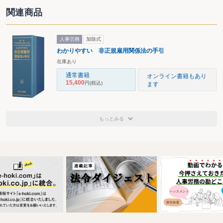
関連商品
人事労務
加除式
わかりやすい 非正規雇用関係法の手引
在庫あり
通常書籍
オンライン書籍もあり
15,400
円
(税込)
ます
もっとみる