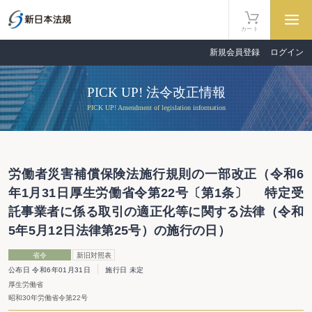
カート
新規会員登録
ログイン
PICK UP! 法令改正情報
PICK UP! Amendment of legislation information
労働者災害補償保険法施行規則の一部改正（令和6
年1月31日厚生労働省令第22号〔第1条〕 特定受
託事業者に係る取引の適正化等に関する法律（令和
5年5月12日法律第25号）の施行の日）
省令
新旧対照表
公布日 令和6年01月31日
施行日 未定
厚生労働省
昭和30年労働省令第22号