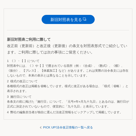
新旧対照表を見る
新旧対照表ご利用に際して
改正前（更新前）と改正後（更新後）の条文を対照表形式でご紹介してい
ます。ご利用に際しては次の事項にご留意ください。
《 》・【 】について
対照表中には、《 》や【 】で囲まれている箇所（例：《合成》、《数式》、《横》、
《振分》、【ブレス】、【体裁加工】など）があります。これは実際の法令条文には存在
しないもので、本来の表示とは異なることを示しています。
様式の改正について
各種様式の改正は掲載を省略しています。様式に改正がある場合は、「様式〔省略〕」と
表示されます。
施行日について
各条文の前に掲げた「施行日」について、「元号○年○月九十九日」とあるのは、施行日が
正式に決定されていないもので、便宜的に「九十九日」と表示しています。
弊社の編集担当者が独自に選んだ法改正情報をピックアップして掲載しています。
PICK UP!法令改正情報の一覧へ戻る