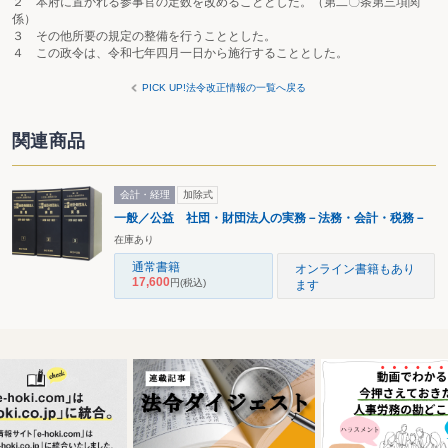
２ 本府に置かれる参事官の定数を改めることとした。（第二〇条第三項関
係）
３ その他所要の規定の整備を行うこととした。
４ この政令は、令和七年四月一日から施行することとした。
PICK UP!法令改正情報の一覧へ戻る
関連商品
会計・経理
加除式
一般／公益 社団・財団法人の実務－法務・会計・税務－
在庫あり
通常書籍
オンライン書籍もあり
17,600
円
(税込)
ます