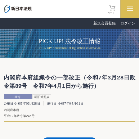
カート
新規会員登録
ログイン
PICK UP! 法令改正情報
PICK UP! Amendment of legislation information
内閣府本府組織令の一部改正（令和7年3月28日政
令第89号 令和7年4月1日から施行）
政令
新旧対照表
公布日 令和7年03月28日
施行日 令和7年04月01日
内閣府本府
平成12年政令第245号