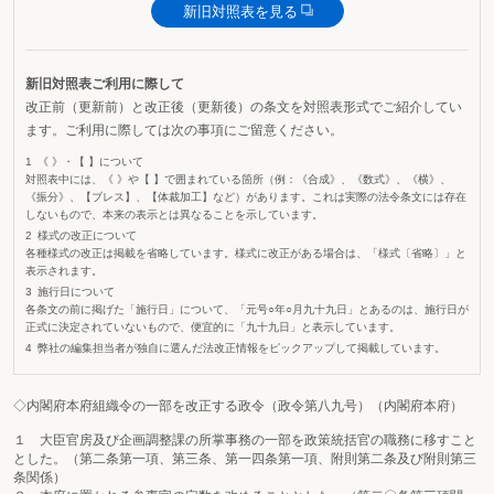
新旧対照表を見る
新旧対照表ご利用に際して
改正前（更新前）と改正後（更新後）の条文を対照表形式でご紹介してい
ます。ご利用に際しては次の事項にご留意ください。
《 》・【 】について
対照表中には、《 》や【 】で囲まれている箇所（例：《合成》、《数式》、《横》、
《振分》、【ブレス】、【体裁加工】など）があります。これは実際の法令条文には存在
しないもので、本来の表示とは異なることを示しています。
様式の改正について
各種様式の改正は掲載を省略しています。様式に改正がある場合は、「様式〔省略〕」と
表示されます。
施行日について
各条文の前に掲げた「施行日」について、「元号○年○月九十九日」とあるのは、施行日が
正式に決定されていないもので、便宜的に「九十九日」と表示しています。
弊社の編集担当者が独自に選んだ法改正情報をピックアップして掲載しています。
◇内閣府本府組織令の一部を改正する政令（政令第八九号）（内閣府本府）
１ 大臣官房及び企画調整課の所掌事務の一部を政策統括官の職務に移すこと
とした。（第二条第一項、第三条、第一四条第一項、附則第二条及び附則第三
条関係）