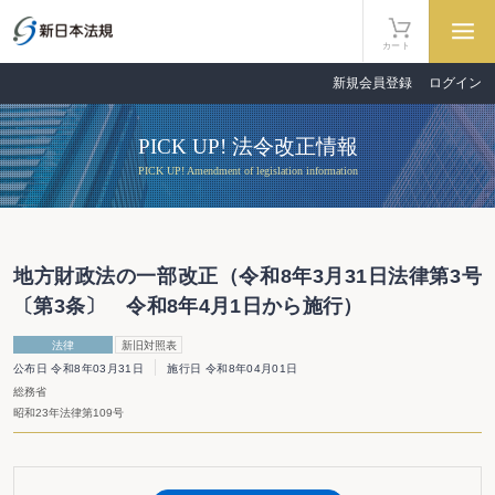
カート
新規会員登録
ログイン
PICK UP! 法令改正情報
PICK UP! Amendment of legislation information
地方財政法の一部改正（令和8年3月31日法律第3号
〔第3条〕 令和8年4月1日から施行）
法律
新旧対照表
公布日 令和8年03月31日
施行日 令和8年04月01日
総務省
昭和23年法律第109号