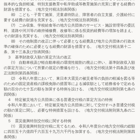
抜本的な負担軽減、特別支援教育や私学助成等教育施策の充実に要する経費の
財源を措置する。（地方交付税法別表関係）
⑹ こども・子育て施策、児童虐待防止、障害者の自立支援、介護給付に
要する経費の財源を充実する。（地方交付税法別表関係）
⑺ ごみ収集、学校給食等の地方公共団体のサービス・施設管理等の委託
料、道路や河川等の維持補修費、改修等に係る投資的経費等の増加を踏まえ、
その財源を充実する。（地方交付税法別表関係）
⑻ その他制度の改正に伴って必要となる経費及び地方公共団体の行政水
準の確保のために必要となる経費の財源を措置する。（地方交付税法第十二
条、第十三条及び別表関係）
３ 基準財政収入額の算定方法の改正
⑴ 自動車税及び軽自動車税の環境性能割の廃止に伴い、基準財政収入額
の算定方法について所要の規定の整備を行う。（地方交付税法第十四条及び改
正法附則第四条関係）
⑵ 令和八年度において、東日本大震災の被災者等の負担の軽減を図る等
のための固定資産税の課税免除の措置等による減収額として総務省令で定める
額の百分の七十五の額を加算する特例を設ける。（地方交付税法附則第七条の
四関係）
４ 特定被災地方公共団体に係る普通交付税の算定方法の特例
令和八年度において、特定被災地方公共団体に対して交付すべき普通交付税
の額の算定に関し、必要な特例措置を設ける。（地方交付税法附則第九条の二
関係）
５ 震災復興特別交付税に関する特例
⑴ 震災復興特別交付税に充てるため、令和八年度分の地方交付税の総額
に四百五十六億四千六百五十九万六千円を加算する。（地方交付税法附則第四
条関係）