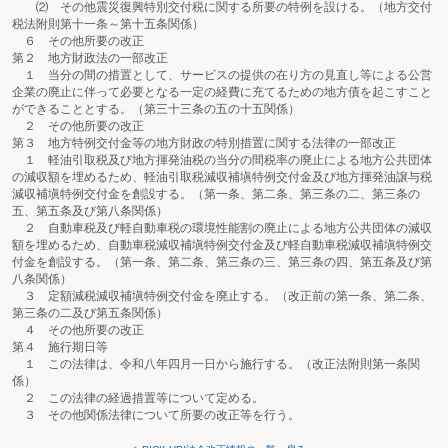
⑵ その他震災復興特別交付税に関する所要の特例を設ける。（地方交付
税法附則第十一条～第十五条関係）
６ その他所要の改正
第２ 地方財政法の一部改正
１ 当分の間の措置として、サービスの提供の在り方の見直し等による公営
企業の廃止に伴って必要となる一定の経費に充てるための地方債を起こすこと
ができることとする。（第三十三条の五の十五関係）
２ その他所要の改正
第３ 地方特例交付金等の地方財政の特別措置に関する法律の一部改正
１ 軽油引取税及び地方揮発油税の当分の間税率の廃止による地方公共団体
の減収額を埋めるため、軽油引取税減収補塡特例交付金及び地方揮発油譲与税
減収補塡特例交付金を創設する。（第一条、第二条、第三条の二、第三条の
五、第五条及び第八条関係）
２ 自動車税及び軽自動車税の環境性能割の廃止による地方公共団体の減収
額を埋めるため、自動車税減収補塡特例交付金及び軽自動車税減収補塡特例交
付金を創設する。（第一条、第二条、第三条の三、第三条の四、第五条及び第
八条関係）
３ 定額減税減収補塡特例交付金を廃止する。（改正前の第一条、第二条、
第三条の二及び第五条関係）
４ その他所要の改正
第４ 施行期日等
１ この法律は、令和八年四月一日から施行する。（改正法附則第一条関
係）
２ この法律の経過措置等について定める。
３ その他関係法律について所要の改正等を行う。