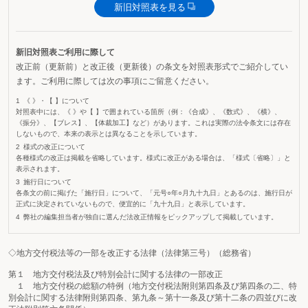
新旧対照表を見る
新旧対照表ご利用に際して
改正前（更新前）と改正後（更新後）の条文を対照表形式でご紹介してい
ます。ご利用に際しては次の事項にご留意ください。
《 》・【 】について
対照表中には、《 》や【 】で囲まれている箇所（例：《合成》、《数式》、《横》、
《振分》、【ブレス】、【体裁加工】など）があります。これは実際の法令条文には存在
しないもので、本来の表示とは異なることを示しています。
様式の改正について
各種様式の改正は掲載を省略しています。様式に改正がある場合は、「様式〔省略〕」と
表示されます。
施行日について
各条文の前に掲げた「施行日」について、「元号○年○月九十九日」とあるのは、施行日が
正式に決定されていないもので、便宜的に「九十九日」と表示しています。
弊社の編集担当者が独自に選んだ法改正情報をピックアップして掲載しています。
◇地方交付税法等の一部を改正する法律（法律第三号）（総務省）
第１ 地方交付税法及び特別会計に関する法律の一部改正
１ 地方交付税の総額の特例（地方交付税法附則第四条及び第四条の二、特
別会計に関する法律附則第四条、第九条～第十一条及び第十二条の四並びに改