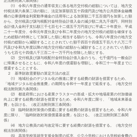
正法附則第六条関係）
⑴ 令和八年度分の通常収支に係る地方交付税の総額については、地方交
付税法第六条第二項の額に、法定加算額百五十四億円及び地方公共団体金融機
構の公庫債権金利変動準備金の活用等による加算額二千五百億円を加算した額
から、交付税及び譲与税配付金特別会計借入金の減少額二兆九千億円、同特別
会計借入金利子支払額三千七百七十二億五千万円並びに平成二十年度分、平成
二十一年度分、令和元年度分及び令和二年度分の地方交付税の総額を確保する
ため総額の特例として加算した額に相当する額のうち、令和八年度分の地方交
付税の総額から減額することとされていた額千四百十四億五千百八十八万二千
円及び令和九年度以降の地方交付税の総額から減額することとされていた額の
うち七百七十四億八千三百二十一万千円を控除した額とする。
⑵ 交付税及び譲与税配付金特別会計借入金のうち、七千億円を一般会計
に帰属させるとともに、令和八年度の償還額を増額し、令和三十一年度までに
償還することとする。
２ 基準財政需要額の算定方法の改正
⑴ 地域社会のデジタル化の推進に要する経費の財源を措置するため、
「地域デジタル社会推進費」の期間を令和十一年度まで延長する。（地方交付
税法附則第六条関係）
⑵ 都道府県における産業クラスターの形成・拡大や地場産業の付加価値
向上に要する経費の財源を措置するため、令和八年度に限り、「地域未来基金
費」を設ける。（改正法附則第三条関係）
⑶ 臨時財政対策債の償還に要する経費の財源を措置するため、令和八年
度に限り、「臨時財政対策債償還基金費」を設ける。（改正法附則第三条関
係）
⑷ 地方公務員の給与改定等に要する経費の財源を措置する。（地方交付
税法別表関係）
⑸ 高等学校等就学支援金制度の拡充、公立小学校における学校給食費の