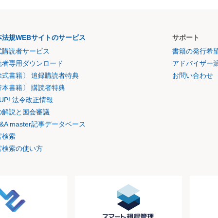
本法規WEBサイトのサービス
サポート
式購読者サービス
書籍の発行希
読者専用ダウンロード
アドバイザー
除式書籍〕 追録購読者特典
お問い合わせ
行本書籍〕 購読者特典
K UP! 法令改正情報
の解説と国会審議
&A master記事データベース
官検索
官検索の使い方