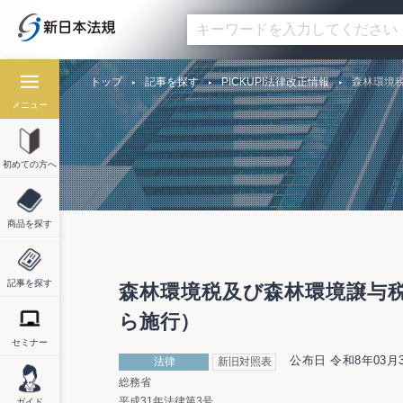
トップ
記事を探す
PICKUP!法律改正情報
森林環境税
メニュー
初めての方へ
商品を探す
記事を探す
森林環境税及び森林環境譲与税
ら施行）
セミナー
公布日 令和8年03月
法律
新旧対照表
総務省
平成31年法律第3号
ガイド