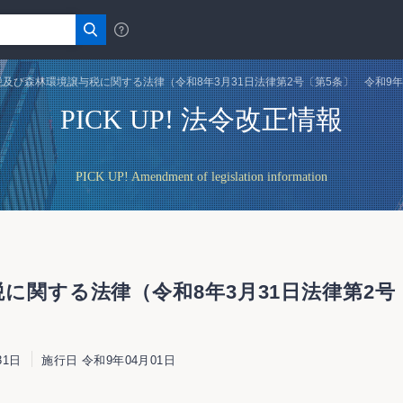
及び森林環境譲与税に関する法律（令和8年3月31日法律第2号〔第5条〕 令和9年
PICK UP! 法令改正情報
PICK UP! Amendment of legislation information
に関する法律（令和8年3月31日法律第2号〔
31日
施行日 令和9年04月01日