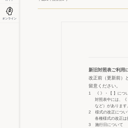
オンライン
新旧対照表ご利用
改正前（更新前）
留意ください。
《 》・【 】につ
対照表中には、《
など）があります
様式の改正につい
各種様式の改正は
施行日について