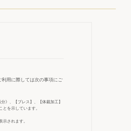
ご利用に際しては次の事項にご
振分》、【ブレス】、【体裁加工】
ことを示しています。
表示されます。