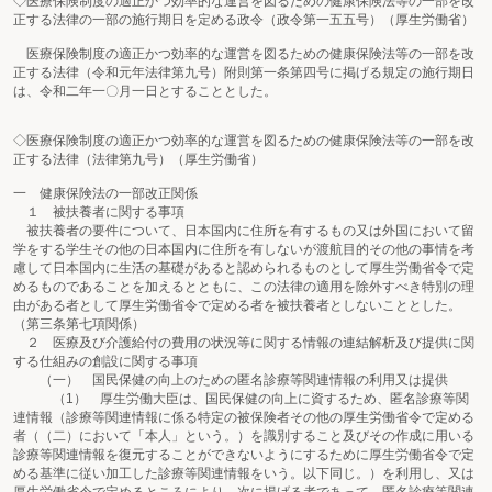
◇医療保険制度の適正かつ効率的な運営を図るための健康保険法等の一部を改
正する法律の一部の施行期日を定める政令（政令第一五五号）（厚生労働省）
医療保険制度の適正かつ効率的な運営を図るための健康保険法等の一部を改
正する法律（令和元年法律第九号）附則第一条第四号に掲げる規定の施行期日
は、令和二年一〇月一日とすることとした。
◇医療保険制度の適正かつ効率的な運営を図るための健康保険法等の一部を改
正する法律（法律第九号）（厚生労働省）
一 健康保険法の一部改正関係
１ 被扶養者に関する事項
被扶養者の要件について、日本国内に住所を有するもの又は外国において留
学をする学生その他の日本国内に住所を有しないが渡航目的その他の事情を考
慮して日本国内に生活の基礎があると認められるものとして厚生労働省令で定
めるものであることを加えるとともに、この法律の適用を除外すべき特別の理
由がある者として厚生労働省令で定める者を被扶養者としないこととした。
（第三条第七項関係）
２ 医療及び介護給付の費用の状況等に関する情報の連結解析及び提供に関
する仕組みの創設に関する事項
（一） 国民保健の向上のための匿名診療等関連情報の利用又は提供
（1） 厚生労働大臣は、国民保健の向上に資するため、匿名診療等関
連情報（診療等関連情報に係る特定の被保険者その他の厚生労働省令で定める
者（（二）において「本人」という。）を識別すること及びその作成に用いる
診療等関連情報を復元することができないようにするために厚生労働省令で定
める基準に従い加工した診療等関連情報をいう。以下同じ。）を利用し、又は