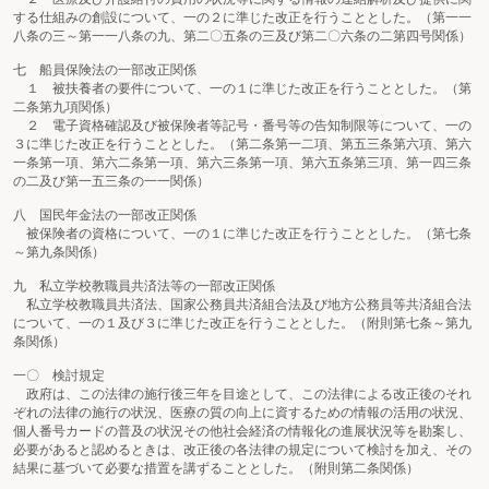
する仕組みの創設について、一の２に準じた改正を行うこととした。（第一一
八条の三～第一一八条の九、第二〇五条の三及び第二〇六条の二第四号関係）
七 船員保険法の一部改正関係
１ 被扶養者の要件について、一の１に準じた改正を行うこととした。（第
二条第九項関係）
２ 電子資格確認及び被保険者等記号・番号等の告知制限等について、一の
３に準じた改正を行うこととした。（第二条第一二項、第五三条第六項、第六
一条第一項、第六二条第一項、第六三条第一項、第六五条第三項、第一四三条
の二及び第一五三条の一一関係）
八 国民年金法の一部改正関係
被保険者の資格について、一の１に準じた改正を行うこととした。（第七条
～第九条関係）
九 私立学校教職員共済法等の一部改正関係
私立学校教職員共済法、国家公務員共済組合法及び地方公務員等共済組合法
について、一の１及び３に準じた改正を行うこととした。（附則第七条～第九
条関係）
一〇 検討規定
政府は、この法律の施行後三年を目途として、この法律による改正後のそれ
ぞれの法律の施行の状況、医療の質の向上に資するための情報の活用の状況、
個人番号カードの普及の状況その他社会経済の情報化の進展状況等を勘案し、
必要があると認めるときは、改正後の各法律の規定について検討を加え、その
結果に基づいて必要な措置を講ずることとした。（附則第二条関係）