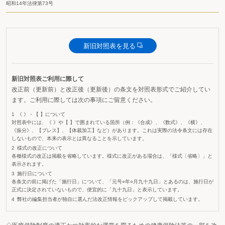
昭和14年法律第73号
新旧対照表を見る
新旧対照表ご利用に際して
改正前（更新前）と改正後（更新後）の条文を対照表形式でご紹介してい
ます。ご利用に際しては次の事項にご留意ください。
《 》・【 】について
対照表中には、《 》や【 】で囲まれている箇所（例：《合成》、《数式》、《横》、
《振分》、【ブレス】、【体裁加工】など）があります。これは実際の法令条文には存在
しないもので、本来の表示とは異なることを示しています。
様式の改正について
各種様式の改正は掲載を省略しています。様式に改正がある場合は、「様式〔省略〕」と
表示されます。
施行日について
各条文の前に掲げた「施行日」について、「元号○年○月九十九日」とあるのは、施行日が
正式に決定されていないもので、便宜的に「九十九日」と表示しています。
弊社の編集担当者が独自に選んだ法改正情報をピックアップして掲載しています。