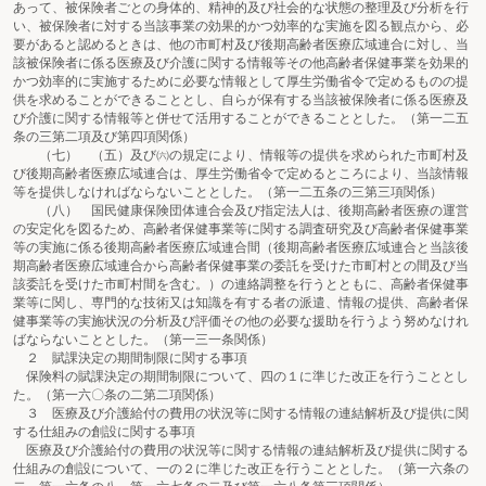
あって、被保険者ごとの身体的、精神的及び社会的な状態の整理及び分析を行
い、被保険者に対する当該事業の効果的かつ効率的な実施を図る観点から、必
要があると認めるときは、他の市町村及び後期高齢者医療広域連合に対し、当
該被保険者に係る医療及び介護に関する情報等その他高齢者保健事業を効果的
かつ効率的に実施するために必要な情報として厚生労働省令で定めるものの提
供を求めることができることとし、自らが保有する当該被保険者に係る医療及
び介護に関する情報等と併せて活用することができることとした。（第一二五
条の三第二項及び第四項関係）
（七） （五）及び㈥の規定により、情報等の提供を求められた市町村及
び後期高齢者医療広域連合は、厚生労働省令で定めるところにより、当該情報
等を提供しなければならないこととした。（第一二五条の三第三項関係）
（八） 国民健康保険団体連合会及び指定法人は、後期高齢者医療の運営
の安定化を図るため、高齢者保健事業等に関する調査研究及び高齢者保健事業
等の実施に係る後期高齢者医療広域連合間（後期高齢者医療広域連合と当該後
期高齢者医療広域連合から高齢者保健事業の委託を受けた市町村との間及び当
該委託を受けた市町村間を含む。）の連絡調整を行うとともに、高齢者保健事
業等に関し、専門的な技術又は知識を有する者の派遣、情報の提供、高齢者保
健事業等の実施状況の分析及び評価その他の必要な援助を行うよう努めなけれ
ばならないこととした。（第一三一条関係）
２ 賦課決定の期間制限に関する事項
保険料の賦課決定の期間制限について、四の１に準じた改正を行うこととし
た。（第一六〇条の二第二項関係）
３ 医療及び介護給付の費用の状況等に関する情報の連結解析及び提供に関
する仕組みの創設に関する事項
医療及び介護給付の費用の状況等に関する情報の連結解析及び提供に関する
仕組みの創設について、一の２に準じた改正を行うこととした。（第一六条の