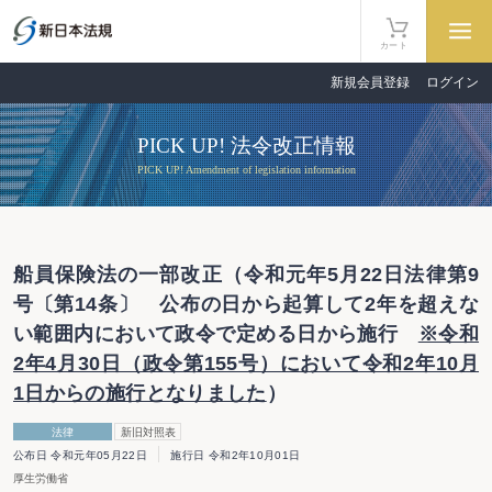
カート
新規会員登録
ログイン
PICK UP! 法令改正情報
PICK UP! Amendment of legislation information
船員保険法の一部改正（令和元年5月22日法律第9
号〔第14条〕 公布の日から起算して2年を超えな
い範囲内において政令で定める日から施行
※令和
2年4月30日（政令第155号）において令和2年10月
1日からの施行となりました
）
法律
新旧対照表
公布日 令和元年05月22日
施行日 令和2年10月01日
厚生労働省