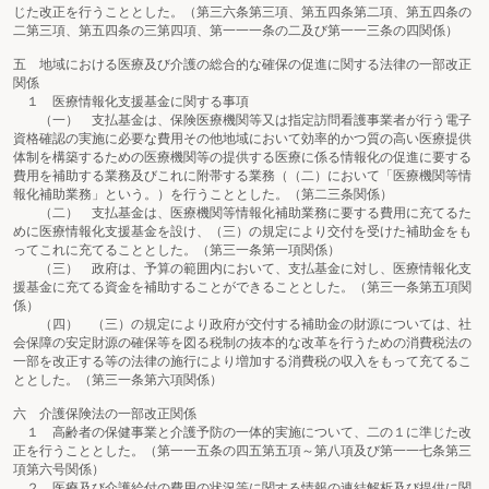
じた改正を行うこととした。（第三六条第三項、第五四条第二項、第五四条の
二第三項、第五四条の三第四項、第一一一条の二及び第一一三条の四関係）
五 地域における医療及び介護の総合的な確保の促進に関する法律の一部改正
関係
１ 医療情報化支援基金に関する事項
（一） 支払基金は、保険医療機関等又は指定訪問看護事業者が行う電子
資格確認の実施に必要な費用その他地域において効率的かつ質の高い医療提供
体制を構築するための医療機関等の提供する医療に係る情報化の促進に要する
費用を補助する業務及びこれに附帯する業務（（二）において「医療機関等情
報化補助業務」という。）を行うこととした。（第二三条関係）
（二） 支払基金は、医療機関等情報化補助業務に要する費用に充てるた
めに医療情報化支援基金を設け、（三）の規定により交付を受けた補助金をも
ってこれに充てることとした。（第三一条第一項関係）
（三） 政府は、予算の範囲内において、支払基金に対し、医療情報化支
援基金に充てる資金を補助することができることとした。（第三一条第五項関
係）
（四） （三）の規定により政府が交付する補助金の財源については、社
会保障の安定財源の確保等を図る税制の抜本的な改革を行うための消費税法の
一部を改正する等の法律の施行により増加する消費税の収入をもって充てるこ
ととした。（第三一条第六項関係）
六 介護保険法の一部改正関係
１ 高齢者の保健事業と介護予防の一体的実施について、二の１に準じた改
正を行うこととした。（第一一五条の四五第五項～第八項及び第一一七条第三
項第六号関係）
２ 医療及び介護給付の費用の状況等に関する情報の連結解析及び提供に関