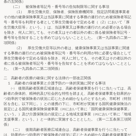
条の五関係）
（二） 被保険者等記号・番号等の告知制限等に関する事項
（1） 厚生労働大臣、保険者、保険医療機関等、指定訪問看護事業者
その他の健康保険事業又は当該事業に関連する事務の遂行のため被保険者等記
号・番号等を利用する者として厚生労働省令で定める者（（2）において「厚
生労働大臣等」という。）は、当該事業又は事務の遂行のため必要がある場合
を除き、何人に対しても、その者又はその者以外の者に係る被保険者等記号・
番号等を告知することを求めてはならないこととした。（第一九四条の二第一
項関係）
（2） 厚生労働大臣等以外の者は、健康保険事業又は当該事業に関連
する事務の遂行のため被保険者等記号・番号等の利用が特に必要な場合として
厚生労働省令で定める場合を除き、何人に対しても、その者又はその者以外の
者に係る被保険者等記号・番号等を告知することを求めてはならないこととし
た。（第一九四条の二第二項関係）
二 高齢者の医療の確保に関する法律の一部改正関係
１ 高齢者の保健事業と介護予防の一体的実施に関する事項
㈠ 後期高齢者医療広域連合は、高齢者保健事業を行うに当たっては、高
齢者の身体的、精神的及び社会的な特性を踏まえ、高齢者保健事業を効果的か
つ効率的で被保険者の状況に応じたきめ細かなものとするため、市町村（特別
区を含む。以下同じ。）との連携の下に、市町村が実施する国民健康保険法の
規定による国民健康保険保健事業（㈣において単に「国民健康保険保健事業」
という。）及び介護保険法の規定による地域支援事業（㈣において単に「地域
支援事業」という。）と一体的に実施することとした。（第一二五条第三項関
係）
（二） 後期高齢者医療広域連合は、高齢者保健事業を行うに当たって
は、効果的かつ効率的で被保険者の状況に応じたきめ細かな高齢者保健事業が