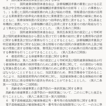
３ 国民健康保険団体連合会に関する事項
（一） 国民健康保険団体連合会は、診療報酬請求書の審査における公正
性及び中立性の確保並びに診療報酬請求書情報等の分析等（（二）の事務をい
う。）を通じた国民の保健医療の向上及び福祉の増進、情報通信の技術の活用
による業務運営の効率化の推進並びに業務運営における透明性の確保に努める
とともに、医療保険制度の安定的かつ効率的な運営に資するよう、支払基金と
有機的に連携しつつ、診療報酬の適正な請求に資する支援その他の取組を行う
よう努めなければならないこととした。（第八五条の二関係）
（二） 国民健康保険団体連合会は、第四五条第五項の規定により市町村
及び国民健康保険組合から委託を受けて行う療養の給付に要する費用等の請求
に関する審査及び支払の業務を行うこととするとともに、診療報酬請求書及び
特定健康診査等に関する記録に係る情報その他の国民の保健医療の向上及び福
祉の増進に資する情報の収集、整理及び分析並びにその結果の活用の促進に関
する事務等を行うことができることとした。（第八五条の三関係）
４ 都道府県による保健事業の支援に関する事項
都道府県は、第八二条第一項の規定により市町村及び国民健康保険組合が行
う被保険者の健康の保持増進のために必要な事業に関して、その適切かつ有効
な実施を図るため、当該事業の実施のために必要な支援を行うよう努めなけれ
ばならないこととするとともに、当該支援のため、厚生労働省令で定めるとこ
ろにより、当該都道府県内の市町村に対し、当該被保険者に係る保険給付の審
査及び支払に係る情報等の提供を求めることができることとした。（第八二条
第一一項及び第一二項関係）
５ 高齢者の保健事業と介護予防の一体的実施に関する事項
高齢者の保健事業と介護予防の一体的実施について、二の１に準じた改正を
行うこととした。（第八二条第三項～第六項関係）
６ 電子資格確認及び被保険者記号・番号等の告知制限等に関する事項
電子資格確認及び被保険者記号・番号等の告知制限等について、一の３に準