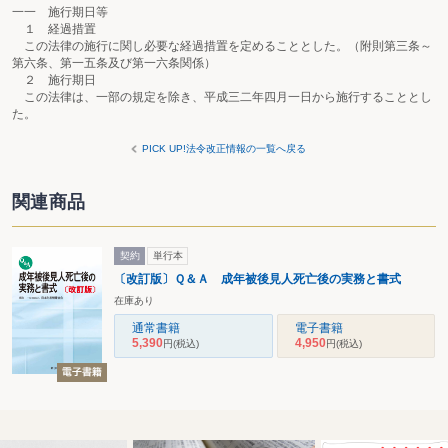
一一 施行期日等
１ 経過措置
この法律の施行に関し必要な経過措置を定めることとした。（附則第三条～
第六条、第一五条及び第一六条関係）
２ 施行期日
この法律は、一部の規定を除き、平成三二年四月一日から施行することとし
た。
PICK UP!法令改正情報の一覧へ戻る
関連商品
契約
単行本
〔改訂版〕Ｑ＆Ａ 成年被後見人死亡後の実務と書式
在庫あり
通常書籍
電子書籍
5,390
4,950
円
(税込)
円
(税込)