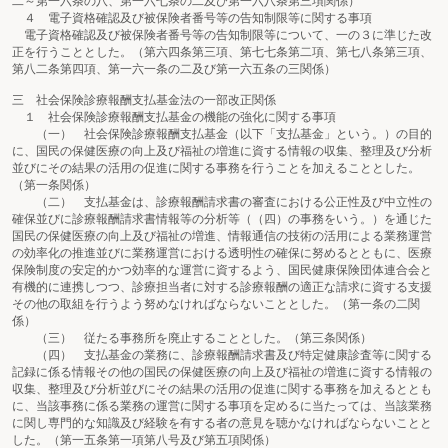
二～第一六条の八、第一六七条の二及び第一六八条第三項関係）
４ 電子資格確認及び被保険者番号等の告知制限等に関する事項
電子資格確認及び被保険者番号等の告知制限等について、一の３に準じた改
正を行うこととした。（第六四条第三項、第七七条第二項、第七八条第三項、
第八二条第四項、第一六一条の二及び第一六五条の三関係）
三 社会保険診療報酬支払基金法の一部改正関係
１ 社会保険診療報酬支払基金の機能の強化に関する事項
（一） 社会保険診療報酬支払基金（以下「支払基金」という。）の目的
に、国民の保健医療の向上及び福祉の増進に資する情報の収集、整理及び分析
並びにその結果の活用の促進に関する事務を行うことを加えることとした。
（第一条関係）
（二） 支払基金は、診療報酬請求書の審査における公正性及び中立性の
確保並びに診療報酬請求書情報等の分析等（（四）の事務をいう。）を通じた
国民の保健医療の向上及び福祉の増進、情報通信の技術の活用による業務運営
の効率化の推進並びに業務運営における透明性の確保に努めるとともに、医療
保険制度の安定的かつ効率的な運営に資するよう、国民健康保険団体連合会と
有機的に連携しつつ、診療担当者に対する診療報酬の適正な請求に資する支援
その他の取組を行うよう努めなければならないこととした。（第一条の二関
係）
（三） 従たる事務所を廃止することとした。（第三条関係）
（四） 支払基金の業務に、診療報酬請求書及び特定健康診査等に関する
記録に係る情報その他の国民の保健医療の向上及び福祉の増進に資する情報の
収集、整理及び分析並びにその結果の活用の促進に関する事務を加えるととも
に、当該事務に係る業務の運営に関する事項を定めるに当たっては、当該業務
に関し専門的な知識及び経験を有する者の意見を聴かなければならないことと
した。（第一五条第一項第八号及び第五項関係）