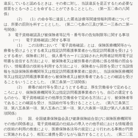
違反していると認めるときは、その者に対し、当該違反を是正するため必要な
措置をとるべきことを命ずることができることとした。（第一五〇条の八関
係）
（2） （1）の命令等に違反した匿名診療等関連情報利用者について
は、所要の罰則を科すこととした。（第二〇七条の三及び第二一三条の二第一
号関係）
３ 電子資格確認及び被保険者等記号・番号等の告知制限等に関する事項
（一） 電子資格確認に関する事項
（1） この法律において「電子資格確認」とは、保険医療機関等から
療養を受けようとする者又は指定訪問看護事業者から指定訪問看護を受けよう
とする者が、保険者に対し、個人番号カードに記録された利用者証明用電子証
明書を送信する方法により、被保険者又は被扶養者の資格に係る情報の照会を
行い、情報通信の技術を利用する方法により、保険者から回答を受けて当該情
報を当該保険医療機関等又は指定訪問看護事業者に提供し、当該保険医療機関
等又は指定訪問看護事業者から被保険者又は被扶養者であることの確認を受け
ることをいうこととした。（第三条第一三項関係）
（2） 療養の給付等を受けようとする者は、厚生労働省令で定めると
ころにより、保険医療機関等又は指定訪問看護事業者のうち、自己の選定する
ものから、電子資格確認その他厚生労働省令で定める方法により、被保険者等
であることの確認を受け、当該給付等を受けることとした。（第六三条第三
項、第八五条第一項、第八五条の二第一項、第八六条第一項及び第八八条第三
項関係）
（3） 国、全国健康保険協会及び健康保険組合並びに保険医療機関等
その他の関係者は、電子資格確認の仕組みの導入その他手続における情報通信
の技術の利用の推進により、医療保険各法等の規定により行われる事務が円滑
に実施されるよう、相互に連携を図りながら協力することとした。（第二〇五