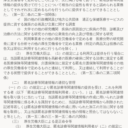
厚生労働省令で定めるところにより、次に掲げる者であって、匿名診療等関連
情報の提供を受けて行うことについて相当の公益性を有すると認められる業務
としてそれぞれ次に定めるものを行うものに提供することができることとし
た。（第一五〇条の二第一項関係）
イ 国の他の行政機関及び地方公共団体 適正な保健医療サービスの
提供に資する施策の企画及び立案に関する調査
ロ 大学その他の研究機関 疾病の原因並びに疾病の予防、診断及び
治療の方法に関する研究その他の公衆衛生の向上及び増進に関する研究
ハ 民間事業者その他の厚生労働省令で定める者 医療分野の研究開
発に資する分析その他の厚生労働省令で定める業務（特定の商品又は役務の広
告又は宣伝に利用するために行うものを除く。）
（2） 厚生労働大臣は、（1）の規定による利用又は提供を行う場合に
は、当該匿名診療等関連情報を高齢者の医療の確保に関する法律に規定する匿
名医療保険等関連情報、介護保険法に規定する匿名介護保険等関連情報その他
の厚生労働省令で定めるものと連結して利用し、又は連結して利用することが
できる状態で提供することができることとした。（第一五〇条の二第二項関
係）
（二） 匿名診療等関連情報の適切な管理
（一）の（1）の規定により匿名診療等関連情報の提供を受け、これを利用
する者（以下「匿名診療等関連情報利用者」という。）は、匿名診療等関連情
報を取り扱うに当たっては、当該匿名診療等関連情報の作成に用いられた診療
等関連情報に係る本人を識別するために、当該診療等関連情報から削除された
記述等若しくは匿名診療等関連情報の作成に用いられた加工の方法に関する情
報を取得し、又は当該匿名診療等関連情報を他の情報と照合してはならないこ
と等とした。（第一五〇条の三～第一五〇条の六関係）
（三） 厚生労働大臣による是正命令等
（1） 厚生労働大臣は、匿名診療等関連情報利用者が（二）の規定に