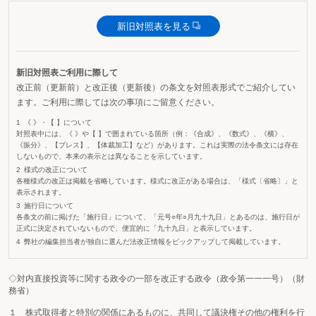
新旧対照表を見る
新旧対照表ご利用に際して
改正前（更新前）と改正後（更新後）の条文を対照表形式でご紹介してい
ます。ご利用に際しては次の事項にご留意ください。
《 》・【 】について
対照表中には、《 》や【 】で囲まれている箇所（例：《合成》、《数式》、《横》、
《振分》、【ブレス】、【体裁加工】など）があります。これは実際の法令条文には存在
しないもので、本来の表示とは異なることを示しています。
様式の改正について
各種様式の改正は掲載を省略しています。様式に改正がある場合は、「様式〔省略〕」と
表示されます。
施行日について
各条文の前に掲げた「施行日」について、「元号○年○月九十九日」とあるのは、施行日が
正式に決定されていないもので、便宜的に「九十九日」と表示しています。
弊社の編集担当者が独自に選んだ法改正情報をピックアップして掲載しています。
◇対内直接投資等に関する政令の一部を改正する政令（政令第一一一号）（財
務省）
１ 株式取得者と特別の関係にあるものに、共同して議決権その他の権利を行