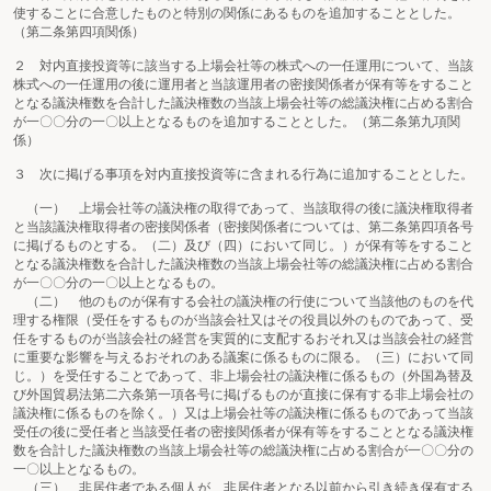
使することに合意したものと特別の関係にあるものを追加することとした。
（第二条第四項関係）
２ 対内直接投資等に該当する上場会社等の株式への一任運用について、当該
株式への一任運用の後に運用者と当該運用者の密接関係者が保有等をすること
となる議決権数を合計した議決権数の当該上場会社等の総議決権に占める割合
が一〇〇分の一〇以上となるものを追加することとした。（第二条第九項関
係）
３ 次に掲げる事項を対内直接投資等に含まれる行為に追加することとした。
（一） 上場会社等の議決権の取得であって、当該取得の後に議決権取得者
と当該議決権取得者の密接関係者（密接関係者については、第二条第四項各号
に掲げるものとする。（二）及び（四）において同じ。）が保有等をすること
となる議決権数を合計した議決権数の当該上場会社等の総議決権に占める割合
が一〇〇分の一〇以上となるもの。
（二） 他のものが保有する会社の議決権の行使について当該他のものを代
理する権限（受任をするものが当該会社又はその役員以外のものであって、受
任をするものが当該会社の経営を実質的に支配するおそれ又は当該会社の経営
に重要な影響を与えるおそれのある議案に係るものに限る。（三）において同
じ。）を受任することであって、非上場会社の議決権に係るもの（外国為替及
び外国貿易法第二六条第一項各号に掲げるものが直接に保有する非上場会社の
議決権に係るものを除く。）又は上場会社等の議決権に係るものであって当該
受任の後に受任者と当該受任者の密接関係者が保有等をすることとなる議決権
数を合計した議決権数の当該上場会社等の総議決権に占める割合が一〇〇分の
一〇以上となるもの。
（三） 非居住者である個人が、非居住者となる以前から引き続き保有する