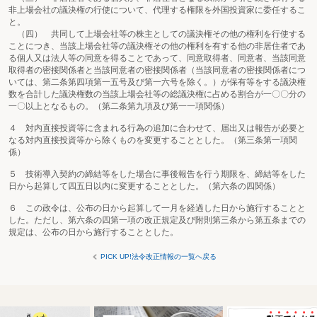
非上場会社の議決権の行使について、代理する権限を外国投資家に委任するこ
と。
（四） 共同して上場会社等の株主としての議決権その他の権利を行使する
ことにつき、当該上場会社等の議決権その他の権利を有する他の非居住者であ
る個人又は法人等の同意を得ることであって、同意取得者、同意者、当該同意
取得者の密接関係者と当該同意者の密接関係者（当該同意者の密接関係者につ
いては、第二条第四項第一五号及び第一六号を除く。）が保有等をする議決権
数を合計した議決権数の当該上場会社等の総議決権に占める割合が一〇〇分の
一〇以上となるもの。（第二条第九項及び第一一項関係）
４ 対内直接投資等に含まれる行為の追加に合わせて、届出又は報告が必要と
なる対内直接投資等から除くものを変更することとした。（第三条第一項関
係）
５ 技術導入契約の締結等をした場合に事後報告を行う期限を、締結等をした
日から起算して四五日以内に変更することとした。（第六条の四関係）
６ この政令は、公布の日から起算して一月を経過した日から施行することと
した。ただし、第六条の四第一項の改正規定及び附則第三条から第五条までの
規定は、公布の日から施行することとした。
PICK UP!法令改正情報の一覧へ戻る