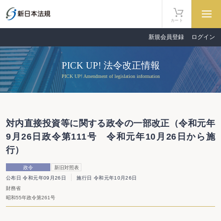
カート
新規会員登録
ログイン
PICK UP! 法令改正情報
PICK UP! Amendment of legislation information
対内直接投資等に関する政令の一部改正（令和元年
9月26日政令第111号 令和元年10月26日から施
行）
政令
新旧対照表
公布日 令和元年09月26日
施行日 令和元年10月26日
財務省
昭和55年政令第261号