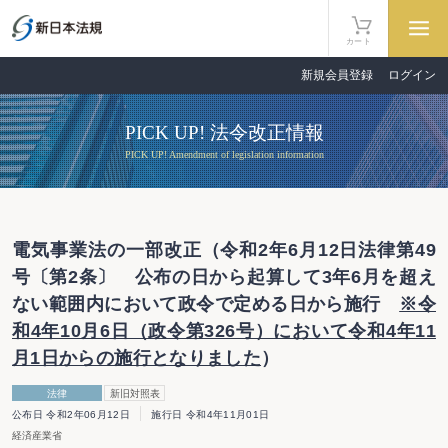
カート
新規会員登録
ログイン
PICK UP! 法令改正情報
PICK UP! Amendment of legislation information
電気事業法の一部改正（令和2年6月12日法律第49
号〔第2条〕 公布の日から起算して3年6月を超え
ない範囲内において政令で定める日から施行
※令
和4年10月6日（政令第326号）において令和4年11
月1日からの施行となりました
）
法律
新旧対照表
公布日 令和2年06月12日
施行日 令和4年11月01日
経済産業省