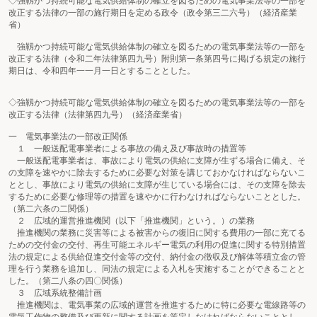
◇強靱かつ持続可能な電気供給体制の確立を図るための電気事業法等の一部を
改正する法律の一部の施行期日を定める政令（政令第三二六号）（経済産業
省）
強靱かつ持続可能な電気供給体制の確立を図るための電気事業法等の一部を
改正する法律（令和二年法律第四九号）附則第一条第四号に掲げる規定の施行
期日は、令和四年一一月一日とすることとした。
◇強靱かつ持続可能な電気供給体制の確立を図るための電気事業法等の一部を
改正する法律（法律第四九号）（経済産業省）
一 電気事業法の一部改正関係
１ 一般送配電事業者による事故の備え及び事故時の措置等
一般送配電事業者は、事故により電気の供給に支障が生ずる場合に備え、そ
の支障を速やかに除去するために必要な対策を講じておかなければならないこ
ととし、事故により電気の供給に支障が生じている場合には、その支障を除去
するために必要な修理等の措置を速やかに行わなければならないこととした。
（第二六条の二関係）
２ 広域的運営推進機関（以下「推進機関」という。）の業務
推進機関の業務に災害等による被害からの復旧に関する費用の一部に充てる
ための交付金の交付、再生可能エネルギー電気の利用の促進に関する特別措置
法の規定による供給促進交付金等の交付、納付金の徴収及び解体等積立金の管
理を行う業務を追加し、同法の規定による入札を実施することができることと
した。（第二八条の四〇関係）
３ 広域系統整備計画
推進機関は、電気事業の広域的運営を推進するために特に必要な電線路等の