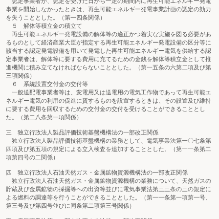
認定事業者が、認定を受けた日から一定の期間内に再生可能エネルギー発電
事業を開始しなかったときは、再生可能エネルギー発電事業計画の認定の効力
を失うこととした。（第一四条関係）
５ 解体等積立金の積立て
再生可能エネルギー発電設備の解体等の適正かつ着実な実施を図る必要があ
るものとして経済産業大臣が指定する再生可能エネルギー発電設備の区分等に
該当する認定発電設備を用いて発電した再生可能エネルギー電気を供給する認
定事業者は、解体等に要する費用に充てるための金銭を解体等積立金として推
進機関に積み立てなければならないこととした。（第一五条の六第二項及び第
三項関係）
６ 系統設置交付金の交付等
一般送配電事業者等は、変電用又は送電用の電気工作物であって再生可能エ
ネルギー電気の利用の促進に資するものを設置するときは、その設置及び維持
に要する費用を回収するための交付金の交付を受けることができることとし
た。（第二八条第一項関係）
三 独立行政法人製品評価技術基盤機構法の一部改正関係
独立行政法人製品評価技術基盤機構の業務として、電気事業法第一〇七条第
四項及び第五項の規定による立入検査を追加することとした。（第一一条第二
項第四号の二関係）
四 独立行政法人石油天然ガス・金属鉱物資源機構法の一部改正関係
独立行政法人石油天然ガス・金属鉱物資源機構の業務について、天然ガスの
貯蔵及び金属鉱物の採掘等への出資等並びに電気事業法第三三条の三の規定に
よる燃料の調達等を行うことができることとした。（第一一条第一項第一号、
第三号及び第四号並びに同条第二項第三号関係）