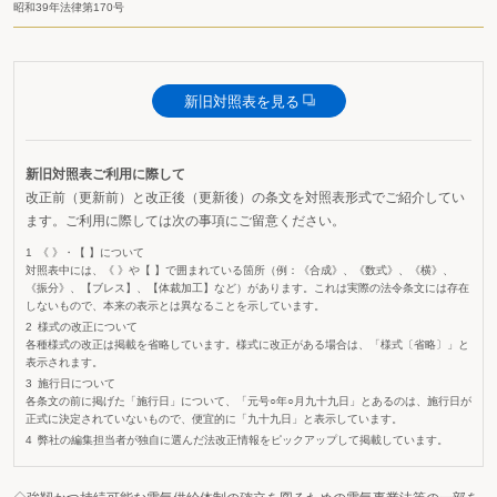
昭和39年法律第170号
新旧対照表を見る
新旧対照表ご利用に際して
改正前（更新前）と改正後（更新後）の条文を対照表形式でご紹介してい
ます。ご利用に際しては次の事項にご留意ください。
《 》・【 】について
対照表中には、《 》や【 】で囲まれている箇所（例：《合成》、《数式》、《横》、
《振分》、【ブレス】、【体裁加工】など）があります。これは実際の法令条文には存在
しないもので、本来の表示とは異なることを示しています。
様式の改正について
各種様式の改正は掲載を省略しています。様式に改正がある場合は、「様式〔省略〕」と
表示されます。
施行日について
各条文の前に掲げた「施行日」について、「元号○年○月九十九日」とあるのは、施行日が
正式に決定されていないもので、便宜的に「九十九日」と表示しています。
弊社の編集担当者が独自に選んだ法改正情報をピックアップして掲載しています。