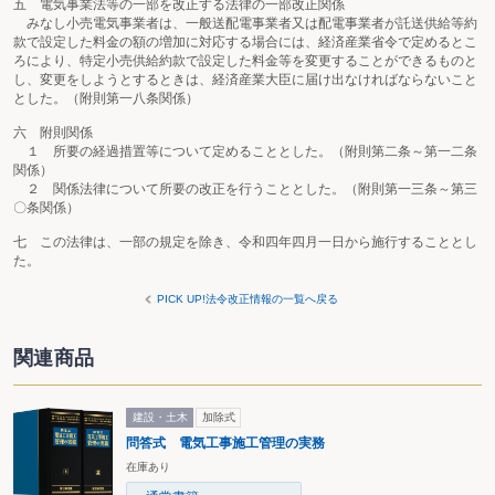
五 電気事業法等の一部を改正する法律の一部改正関係
みなし小売電気事業者は、一般送配電事業者又は配電事業者が託送供給等約
款で設定した料金の額の増加に対応する場合には、経済産業省令で定めるとこ
ろにより、特定小売供給約款で設定した料金等を変更することができるものと
し、変更をしようとするときは、経済産業大臣に届け出なければならないこと
とした。（附則第一八条関係）
六 附則関係
１ 所要の経過措置等について定めることとした。（附則第二条～第一二条
関係）
２ 関係法律について所要の改正を行うこととした。（附則第一三条～第三
〇条関係）
七 この法律は、一部の規定を除き、令和四年四月一日から施行することとし
た。
PICK UP!法令改正情報の一覧へ戻る
関連商品
建設・土木
加除式
問答式 電気工事施工管理の実務
在庫あり