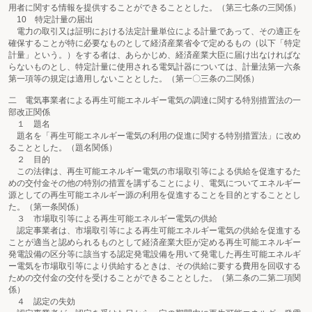
用者に関する情報を提供することができることとした。（第三七条の三関係）
10 特定計量の届出
電力の取引又は証明における法定計量単位による計量であって、その適正を
確保することが特に必要なものとして経済産業省令で定めるもの（以下「特定
計量」という。）をする者は、あらかじめ、経済産業大臣に届け出なければな
らないものとし、特定計量に使用される電気計器については、計量法第一六条
第一項等の規定は適用しないこととした。（第一〇三条の二関係）
二 電気事業者による再生可能エネルギー電気の調達に関する特別措置法の一
部改正関係
１ 題名
題名を「再生可能エネルギー電気の利用の促進に関する特別措置法」に改め
ることとした。（題名関係）
２ 目的
この法律は、再生可能エネルギー電気の市場取引等による供給を促進するた
めの交付金その他の特別の措置を講ずることにより、電気についてエネルギー
源としての再生可能エネルギー源の利用を促進することを目的とすることとし
た。（第一条関係）
３ 市場取引等による再生可能エネルギー電気の供給
認定事業者は、市場取引等による再生可能エネルギー電気の供給を促進する
ことが適当と認められるものとして経済産業大臣が定める再生可能エネルギー
発電設備の区分等に該当する認定発電設備を用いて発電した再生可能エネルギ
ー電気を市場取引等により供給するときは、その供給に要する費用を回収する
ための交付金の交付を受けることができることとした。（第二条の二第二項関
係）
４ 認定の失効