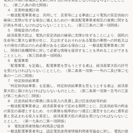
電気工作物の整備及び更新に関する計画を策定しなければならないこととし
た。（第二八条の四七関係）
４ 災害時連携計画
一般送配電事業者は、共同して、災害等による事故により電気の安定供給の
確保に支障が生ずる場合に備えるための一般送配電事業者相互の連携に関する
計画を作成しなければならないこととした。（第三三条の二第一項関係）
５ 情報提供の求め
経済産業大臣は、電気の安定供給の確保に支障が生ずることにより、国民の
生命等に重大な被害が生じ、又は生ずるおそれがある緊急の事態への対処又は
その発生の防止のため必要があると認める場合には、一般送配電事業者に対
し、関係行政機関等に対して必要な情報を提供することを求めることができる
こととした。（第三四条第一項関係）
６ 配電事業
「配電事業」を定義し、配電事業を営もうとする者は、経済産業大臣の許可
を受けなければならないこととした。（第二条第一項第一一号の二及び第二七
条の一二の二関係）
７ 特定卸供給事業
「特定卸供給事業」を定義し、特定卸供給事業を営もうとする者は、経済産
業大臣に届け出なければならないものとした。（第二条第一項第一五号の三及
び第二七条の三〇関係）
８ 託送供給等の業務に係る収入の見通し及び託送供給等約款
一般送配電事業者は、経済産業省令で定める期間ごとに、託送供給等の料金
の算定の基礎とするため、その業務を能率的かつ適正に運営するために通常必
要と見込まれる収入を算定し、経済産業大臣の承認を受けなければならないこ
ととした。（第一七条の二第一項関係）
９ 電気使用者情報の利用及び提供
一般送配電事業者等は、認定電気使用者情報利用者等協会に対し、電気の使