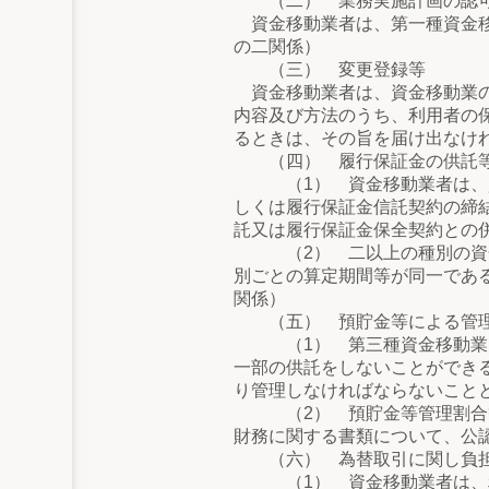
（二） 業務実施計画の認
資金移動業者は、第一種資金移
の二関係）
（三） 変更登録等
資金移動業者は、資金移動業の
内容及び方法のうち、利用者の
るときは、その旨を届け出なけ
（四） 履行保証金の供託等
（1） 資金移動業者は、資金
しくは履行保証金信託契約の締
託又は履行保証金保全契約との
（2） 二以上の種別の資金移
別ごとの算定期間等が同一であ
関係）
（五） 預貯金等による管
（1） 第三種資金移動業を営
一部の供託をしないことができ
り管理しなければならないこと
（2） 預貯金等管理割合等を
財務に関する書類について、公
（六） 為替取引に関し負担
（1） 資金移動業者は、利用