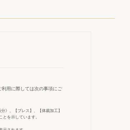
ご利用に際しては次の事項にご
振分》、【ブレス】、【体裁加工】
ことを示しています。
表示されます。