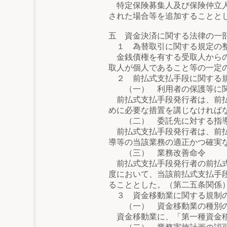
特定保険募集人及び保険仲立人
された場合等を追加することと
五 資金決済に関する法律の一
１ 為替取引に関する規定の
金銭債権を有する受取人からの
取人が個人であること等の一定
２ 前払式支払手段に関する
（一） 利用者の保護等に関
前払式支払手段発行者は、前払
めに必要な措置を講じなければ
（二） 委託先に対する指
前払式支払手段発行者は、前払
導等の当該業務の適正かつ確実
（三） 業務改善命令
前払式支払手段発行者の前払式
度において、当該前払式支払手
ることとした。（第二五条関係
３ 資金移動業に関する規制
（一） 資金移動業の種別
資金移動業に、「第一種資金移