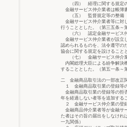
（四） 経理に関する規定
金融サービス仲介業者は帳簿書
（五） 監督規定等の整備
金融サービス仲介業者等に対し
行うこととした。（第三五条～
（六） 認定金融サービス仲
金融サービス仲介業者が設立し
認められるものを、法令遵守の
協会に関する規定を設けること
（七） 金融サービス仲介業
内閣総理大臣による紛争解決機
することとした。（第五一条～
二 金融商品取引法の一部改正
１ 金融商品取引業の登録等
金融商品取引業の登録等の拒否
年を経過しない者等を追加する
２ 金融サービス仲介業の登録
金融商品仲介業者等が金融サー
た者はその旨の届出をしなけれ
一九関係）