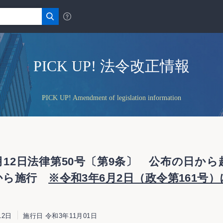
PICK UP! 法令改正情報
PICK UP! Amendment of legislation information
月12日法律第50号〔第9条〕 公布の日から
から施行
※令和3年6月2日（政令第161号
12日
施行日 令和3年11月01日