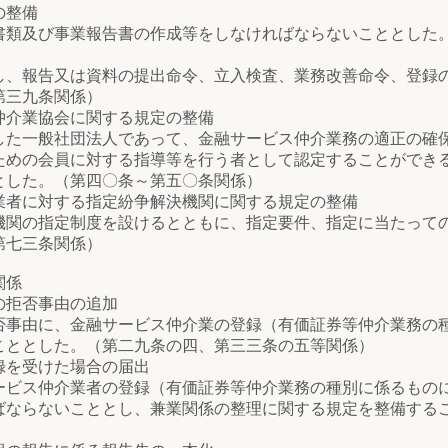
の整備
類及び事業報告書の作成等をしなければならないこととした
、報告又は資料の提出命令、立入検査、業務改善命令、登録
第三九条関係）
介業協会に関する規定の整備
た一般社団法人であって、金融サービス仲介業務の適正の確
ための会員に対する指導等を行う者として認定することができ
とした。（第四〇条～第五〇条関係）
者に対する指定紛争解決機関に関する規定の整備
関の指定制度を設けるとともに、指定要件、指定に当たって
第七三条関係）
関係
の拒否事由の追加
事由に、金融サービス仲介業の登録（有価証券等仲介業務の
こととした。（第二九条の四、第三三条の五等関係）
を受けた場合の届出
ビス仲介業者の登録（有価証券等仲介業務の種別に係るもの
ばならないこととし、兼業関係の整理に関する規定を整備する