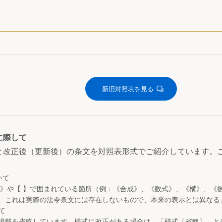
新旧対照表を見る
に際して
と改正後（更新後）の条文を対照表形式でご紹介しています。
いて
 》や【 】で囲まれている箇所（例：《合成》、《数式》、《横》、《
。これは実際の法令条文には存在しないもので、本来の表示とは異なる
て
掲載を省略しています。様式に改正がある場合は、「様式〔省略〕」と