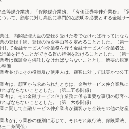
金等媒介業務」「保険媒介業務」「有価証券等仲介業務」「
について、顧客に対し高度に専門的な説明を必要とする金融サ
は、内閣総理大臣の登録を受けた者でなければ行ってはなら
の登録手続、登録の拒否事由等を定めることとした。（第一
て金融サービス仲介業務を行う金融サービス仲介業者は、
代行業を行うことができる旨の特例を設けることとした。（第
は保証金を供託しなければならないこととし、所要の規定
の整備
並びにその役員及び使用人は、顧客に対して誠実かつ公正
は、顧客から求められたときは、金融サービス仲介業務に
ければならないこととした。（第二五条関係）
は、その金融サービス仲介業務に係る重要な事項の顧客へ
ければならないこととした。（第二六条関係）
関して金融サービス仲介業者が顧客から金銭その他の財産
が行う業務の種別に応じて、それぞれ銀行法、保険業法、
第三二条関係）