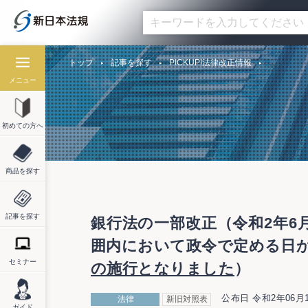
トップ
記事を探す
PICKUP!法律改正情報
メニュー
初めての方へ
商品を探す
記事を探す
銀行法の一部改正（令和2年6
囲内において政令で定める日
セミナー
の施行となりました
）
公布日 令和2年06月
法律
新旧対照表
ガイド