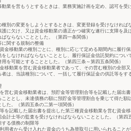
可
動業を営もうとするときは、業務実施計画を定め、認可を受
種別の変更をしようとするときは、変更登録を受けなければ
保護に欠け、又は資金移動業の適正かつ確実な遂行に支障を及
ればならないこととした。（第四一条関係）
に関する規制の整備
移動業の種別ごとに、種別に応じて定める期間内に履行保
結をしなければならないこととし、履行保証金信託契約につい
併用を可能とすることとした。（第四三条～第四五条関係）
動業を営む資金移動業者であって、その営む種別の全部又
る者は、当該種別について、一括して履行保証金の供託等をす
理
む資金移動業者は、預貯金等管理割合等を記載した届出書
ることとし、未達債務の額に預貯金等管理割合を乗じて得た額
とした。（第四五条の二第一項関係）
記載した届出書を提出した第三種資金移動業を営む資金移
認会計士等の監査を受けなければならないこととした。（第四
する債務の制限等
者から受け入れた資金のうち為替取引に用いられることが