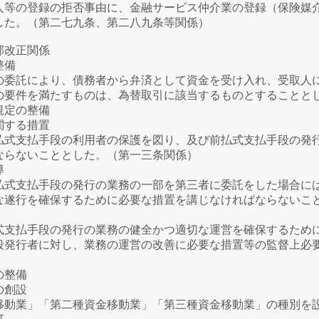
等の登録の拒否事由に、金融サービス仲介業の登録（保険媒
した。（第二七九条、第二八九条等関係）
部改正関係
整備
委託により、債務者から弁済として資金を受け入れ、受取人
の要件を満たすものは、為替取引に該当するものとすることと
規定の整備
する措置
式支払手段の利用者の保護を図り、及び前払式支払手段の発
ならないこととした。（第一三条関係）
導
式支払手段の発行の業務の一部を第三者に委託をした場合に
な遂行を確保するために必要な措置を講じなければならないこ
支払手段の発行の業務の健全かつ適切な運営を確保するため
段発行者に対し、業務の運営の改善に必要な措置等の監督上必
）
の整備
の創設
動業」「第二種資金移動業」「第三種資金移動業」の種別を