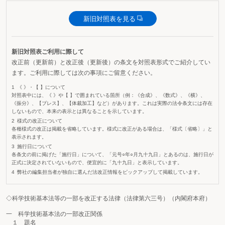
新旧対照表を見る
新旧対照表ご利用に際して
改正前（更新前）と改正後（更新後）の条文を対照表形式でご紹介してい
ます。ご利用に際しては次の事項にご留意ください。
《 》・【 】について
対照表中には、《 》や【 】で囲まれている箇所（例：《合成》、《数式》、《横》、
《振分》、【ブレス】、【体裁加工】など）があります。これは実際の法令条文には存在
しないもので、本来の表示とは異なることを示しています。
様式の改正について
各種様式の改正は掲載を省略しています。様式に改正がある場合は、「様式〔省略〕」と
表示されます。
施行日について
各条文の前に掲げた「施行日」について、「元号○年○月九十九日」とあるのは、施行日が
正式に決定されていないもので、便宜的に「九十九日」と表示しています。
弊社の編集担当者が独自に選んだ法改正情報をピックアップして掲載しています。
◇科学技術基本法等の一部を改正する法律（法律第六三号）（内閣府本府）
一 科学技術基本法の一部改正関係
１ 題名