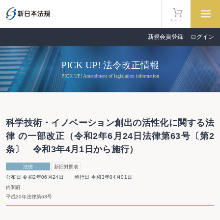
カート
新規会員登録
ログイン
PICK UP! 法令改正情報
PICK UP! Amendment of legislation information
科学技術・イノベーション創出の活性化に関する法
律 の一部改正（令和2年6月24日法律第63号〔第2
条〕 令和3年4月1日から施行）
法律
新旧対照表
公布日 令和2年06月24日
施行日 令和3年04月01日
内閣府
平成20年法律第63号