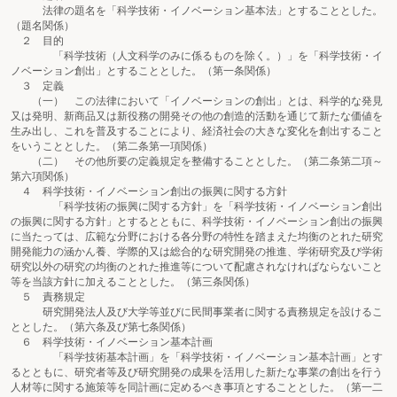
法律の題名を「科学技術・イノベーション基本法」とすることとした。
（題名関係）
２ 目的
「科学技術（人文科学のみに係るものを除く。）」を「科学技術・イ
ノベーション創出」とすることとした。（第一条関係）
３ 定義
（一） この法律において「イノベーションの創出」とは、科学的な発見
又は発明、新商品又は新役務の開発その他の創造的活動を通じて新たな価値を
生み出し、これを普及することにより、経済社会の大きな変化を創出すること
をいうこととした。（第二条第一項関係）
（二） その他所要の定義規定を整備することとした。（第二条第二項～
第六項関係）
４ 科学技術・イノベーション創出の振興に関する方針
「科学技術の振興に関する方針」を「科学技術・イノベーション創出
の振興に関する方針」とするとともに、科学技術・イノベーション創出の振興
に当たっては、広範な分野における各分野の特性を踏まえた均衡のとれた研究
開発能力の涵かん養、学際的又は総合的な研究開発の推進、学術研究及び学術
研究以外の研究の均衡のとれた推進等について配慮されなければならないこと
等を当該方針に加えることとした。（第三条関係）
５ 責務規定
研究開発法人及び大学等並びに民間事業者に関する責務規定を設けるこ
ととした。（第六条及び第七条関係）
６ 科学技術・イノベーション基本計画
「科学技術基本計画」を「科学技術・イノベーション基本計画」とす
るとともに、研究者等及び研究開発の成果を活用した新たな事業の創出を行う
人材等に関する施策等を同計画に定めるべき事項とすることとした。（第一二