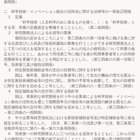
条関係）
二 科学技術・イノベーション創出の活性化に関する法律等の一部改正関係
１ 定義
「科学技術（人文科学のみに係るものを除く。）」を「科学技術」と
する等、所要の定義規定を整備することとした。（第二条関係）
２ 研究開発法人による出資等の業務
個別法の定めるところにより、第三四条の六第一項各号に掲げる者に対
する出資並びに人的及び技術的援助の業務を行うことができる研究開発法人と
して五つの法人を追加するとともに、これらの法人の個別法について所要の改
正を行うこととし、あわせて同項第三号に掲げる者が民間事業者等との共同研
究開発等を実施できることを明記することとした。（第三四条の六第一項第三
号、別表第三及び個別法関係）
３ 特定新技術補助金等の支出の目標等に関する方針等
国は、毎年度、国等が中小企業者等に対して支出の機会の増大を図るべ
き特定新技術補助金等の交付に関し、国等の予算等を勘案して、支出の目標等
に関する方針を定めること等とした。（第三四条の八～第三四条の一〇関係）
４ 指定補助金等の交付等に関する指針等
国は、革新的な研究開発を行う中小企業者による科学技術・イノベーシ
ョン創出の活性化を通じて国際競争力の強化等の政策課題の解決を図るため、
指定補助金等の交付等に関する指針を定めること等とした。（第三四条の一一
～第三四条の一四関係）
５ 中小企業等経営強化法における新技術補助金等及び特定補助金等に係る
規定を削ること等とした。（目次、第二条第一六項及び第一七項、第三条第二
項第四号並びに第六一条～第六六条等関係）
６ 別表第一の研究開発法人に三つの法人を追加するとともに、これらの法
人の個別法について所要の改正を行うこととした。（別表第一及び個別法関