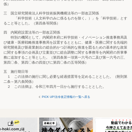
係）
三 国立研究開発法人科学技術振興機構法等の一部改正関係
「科学技術（人文科学のみに係るものを除く。）」を「科学技術」とす
ること等とした。（第四条等関係）
四 内閣府設置法等の一部改正関係
特別の機関として、内閣府本府に科学技術・イノベーション推進事務局及
び健康・医療戦略推進事務局を設置するとともに、健康・医療に関する先端的
研究開発及び新産業創出の総合的かつ計画的な推進を図るための基本的な政策
に関する事項の企画及び立案並びに総合調整に関する事務等を内閣府の所掌事
務に追加すること等とした。（第四条第一項第一六号の二及び第一六号の三、
第四〇条、第四〇条の四並びに第四〇条の五等関係）
五 施行期日等
１ この法律の施行に関し必要な経過措置等を定めることとした。（附則第
二条～第六条関係）
２ この法律は、令和三年四月一日から施行することとした。
PICK UP!法令改正情報の一覧へ戻る