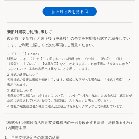
新旧対照表を見る
新旧対照表ご利用に際して
改正前（更新前）と改正後（更新後）の条文を対照表形式でご紹介してい
ます。ご利用に際しては次の事項にご留意ください。
《 》・【 】について
対照表中には、《 》や【 】で囲まれている箇所（例：《合成》、《数式》、《横》、
《振分》、【ブレス】、【体裁加工】など）があります。これは実際の法令条文には存在
しないもので、本来の表示とは異なることを示しています。
様式の改正について
各種様式の改正は掲載を省略しています。様式に改正がある場合は、「様式〔省略〕」と
表示されます。
施行日について
各条文の前に掲げた「施行日」について、「元号○年○月九十九日」とあるのは、施行日が
正式に決定されていないもので、便宜的に「九十九日」と表示しています。
弊社の編集担当者が独自に選んだ法改正情報をピックアップして掲載しています。
◇株式会社地域経済活性化支援機構法の一部を改正する法律（法律第五七号）
（内閣府本府）
１ 再生支援決定等の期限の延長