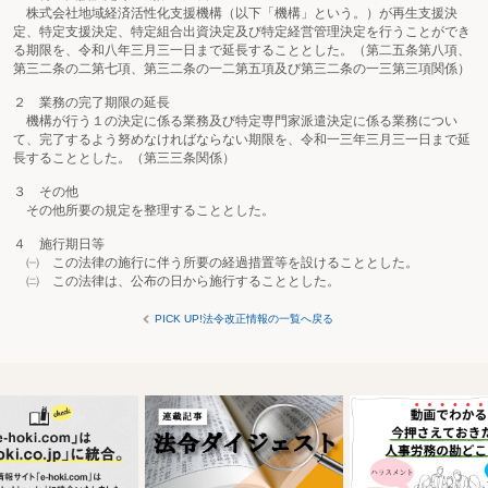
株式会社地域経済活性化支援機構（以下「機構」という。）が再生支援決
定、特定支援決定、特定組合出資決定及び特定経営管理決定を行うことができ
る期限を、令和八年三月三一日まで延長することとした。（第二五条第八項、
第三二条の二第七項、第三二条の一二第五項及び第三二条の一三第三項関係）
２ 業務の完了期限の延長
機構が行う１の決定に係る業務及び特定専門家派遣決定に係る業務につい
て、完了するよう努めなければならない期限を、令和一三年三月三一日まで延
長することとした。（第三三条関係）
３ その他
その他所要の規定を整理することとした。
４ 施行期日等
㈠ この法律の施行に伴う所要の経過措置等を設けることとした。
㈡ この法律は、公布の日から施行することとした。
PICK UP!法令改正情報の一覧へ戻る