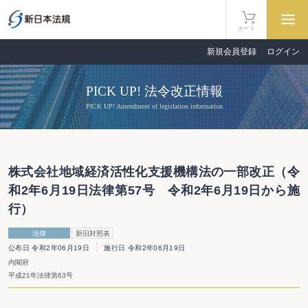
カート
新規会員登録
ログイン
PICK UP! 法令改正情報
PICK UP! Amendment of legislation information
株式会社地域経済活性化支援機構法の一部改正（令
和2年6月19日法律第57号 令和2年6月19日から施
行）
法律
新旧対照表
公布日 令和2年06月19日
施行日 令和2年06月19日
内閣府
平成21年法律第63号