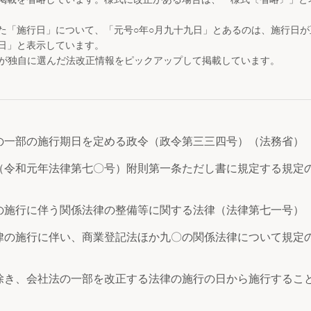
た「施行日」について、「元号○年○月九十九日」とあるのは、施行日
日」と表示しています。
が独自に選んだ法改正情報をピックアップして掲載しています。
の一部の施行期日を定める政令（政令第三三四号）（法務省）
令和元年法律第七〇号）附則第一条ただし書に規定する規定
の施行に伴う関係法律の整備等に関する法律（法律第七一号）
律の施行に伴い、商業登記法ほか九〇の関係法律について規定
除き、会社法の一部を改正する法律の施行の日から施行するこ