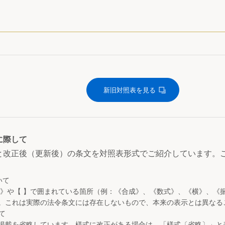
新旧対照表を見る
に際して
と改正後（更新後）の条文を対照表形式でご紹介しています。
いて
 》や【 】で囲まれている箇所（例：《合成》、《数式》、《横》、《
。これは実際の法令条文には存在しないもので、本来の表示とは異なる
て
掲載を省略しています。様式に改正がある場合は、「様式〔省略〕」と