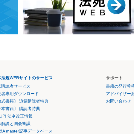
本法規WEBサイトのサービス
サポート
式購読者サービス
書籍の発行希
読者専用ダウンロード
アドバイザー
除式書籍〕 追録購読者特典
お問い合わせ
行本書籍〕 購読者特典
K UP! 法令改正情報
の解説と国会審議
&A master記事データベース