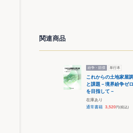
関連商品
紛争・賠償
単行本
これからの土地家屋
と課題－境界紛争ゼ
を目指して－
在庫あり
通常書籍
3,520
円
(税込)