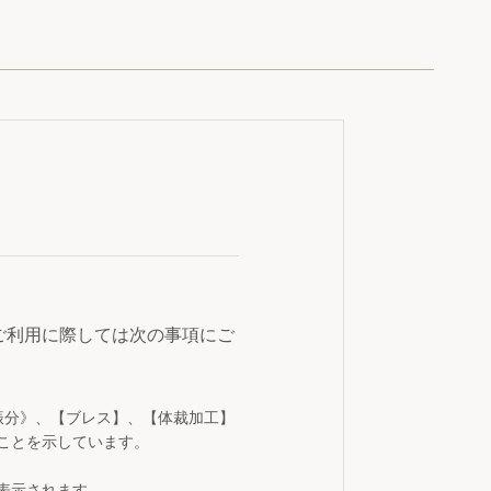
ご利用に際しては次の事項にご
振分》、【ブレス】、【体裁加工】
ことを示しています。
表示されます。