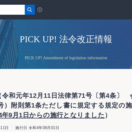
PICK UP! 法令改正情報
PICK UP! Amendment of legislation information
令和元年12月11日法律第71号〔第4条〕
70号）附則第1条ただし書に規定する規定
4年9月1日からの施行となりました
）
11日
施行日 令和4年09月01日