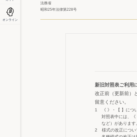
法務省
昭和25年法律第228号
オンライン
新旧対照表ご利用
改正前（更新前）
留意ください。
《 》・【 】につ
対照表中には、《
など）があります
様式の改正につい
各種様式の改正は