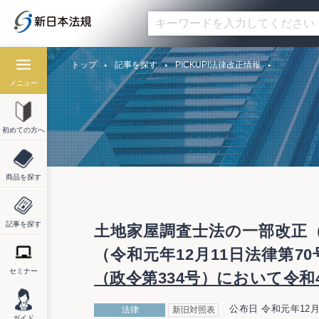
トップ
記事を探す
PICKUP!法律改正情報
メニュー
初めての方へ
商品を探す
記事を探す
土地家屋調査士法の一部改正（
（令和元年12月11日法律第
セミナー
（政令第334号）において令和
公布日 令和元年12月
法律
新旧対照表
ガイド