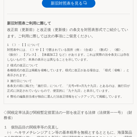
新旧対照表を見る
新旧対照表ご利用に際して
改正前（更新前）と改正後（更新後）の条文を対照表形式でご紹介してい
ます。ご利用に際しては次の事項にご留意ください。
《 》・【 】について
対照表中には、《 》や【 】で囲まれている箇所（例：《合成》、《数式》、《横》、
《振分》、【ブレス】、【体裁加工】など）があります。これは実際の法令条文には存在
しないもので、本来の表示とは異なることを示しています。
様式の改正について
各種様式の改正は掲載を省略しています。様式に改正がある場合は、「様式〔省略〕」と
表示されます。
施行日について
各条文の前に掲げた「施行日」について、「元号○年○月九十九日」とあるのは、施行日が
正式に決定されていないもので、便宜的に「九十九日」と表示しています。
弊社の編集担当者が独自に選んだ法改正情報をピックアップして掲載しています。
◇関税定率法及び関税暫定措置法の一部を改正する法律（法律第一一号）（財
務省）
１ 個別品目の関税率等の見直し
㈠ ヘキサメチレンジアミン等の基本税率を無税とするとともに、海藻製品