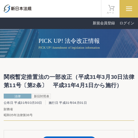
カート
新規会員登録
ログイン
PICK UP! 法令改正情報
PICK UP! Amendment of legislation information
関税暫定措置法の一部改正（平成31年3月30日法律
第11号〔第2条〕 平成31年4月1日から施行）
法律
新旧対照表
公布日 平成31年03月30日
施行日 平成31年04月01日
財務省
昭和35年法律第36号