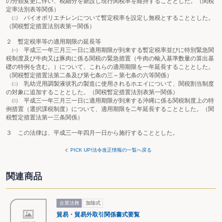
の分類変更に伴い、税細分を新設し現行関税率を維持することとした。（関税
定率法別表等関係）
㈡ バイオポリエチレンについて暫定税率を設定し無税とすることとした。
（関税暫定措置法別表第一関係）
２ 暫定税率等の適用期限の延長等
㈠ 平成三一年三月三一日に適用期限が到来する暫定税率並びに特別緊急関
税制度及び牛肉又は豚肉に係る関税の緊急措置（牛肉の輸入基準数量の算出基
礎の特例を含む。）について、これらの適用期限を一年延長することとした。
（関税暫定措置法第二条及び第七条の三～第七条の六等関係）
㈡ 乳幼児用調製液状乳の製造に使用されるホエイについて、関税割当制度
の対象に追加することとした。（関税暫定措置法別表第一関係）
㈢ 平成三一年三月三一日に適用期限が到来する沖縄に係る関税制度上の特
例措置（選択課税制度）について、適用期限を二年延長することとした。（関
税暫定措置法第一三条関係）
３ この法律は、平成三一年四月一日から施行することとした。
PICK UP!法令改正情報の一覧へ戻る
関連商品
企業法務
加除式
貿易・貿易外取引関係書式要覧