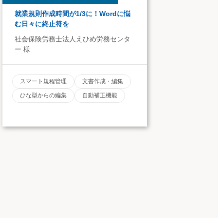
就業規則作成時間が1/3に！Wordに悩
む日々に終止符を
社会保険労務士法人えひめ労務センタ
ー 様
スマート規程管理
文書作成・編集
ひな型からの編集
自動補正機能