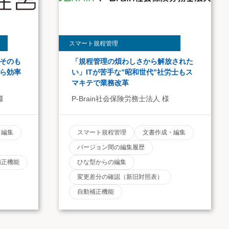
スマート規程管理
そのも
「規程管理の煩わしさから解放された
ら効率
い」ITが苦手な”昭和世代”社労士もス
マキテで業務改革
様
P-Brain社会保険労務士法人 様
・編集
スマート規程管理
文書作成・編集
バージョン間の編集履歴
補正機能
ひな型からの編集
変更差分の確認（新旧対照表）
自動補正機能