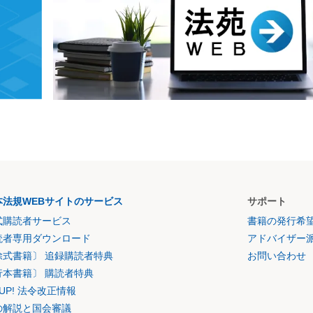
本法規WEBサイトのサービス
サポート
式購読者サービス
書籍の発行希
読者専用ダウンロード
アドバイザー
除式書籍〕 追録購読者特典
お問い合わせ
行本書籍〕 購読者特典
K UP! 法令改正情報
の解説と国会審議