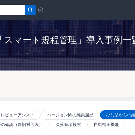
「スマート規程管理」導入事例一
るレビューアシスト
バージョン間の編集履歴
ひな型からの
分の確認（新旧対照表）
欠落条項検索
自動補正機能