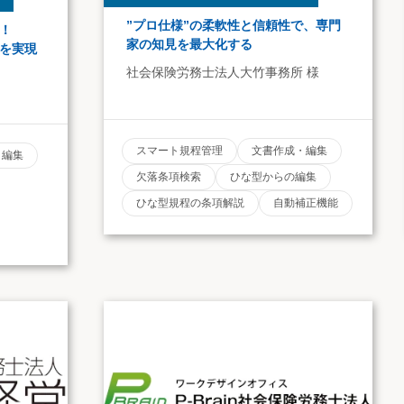
”プロ仕様”の柔軟性と信頼性で、専門
！
家の知見を最大化する
案を実現
社会保険労務士法人大竹事務所 様
スマート規程管理
文書作成・編集
・編集
欠落条項検索
ひな型からの編集
ひな型規程の条項解説
自動補正機能