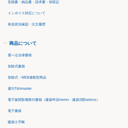
見積書・納品書・請求書・領収証
インボイス対応について
発送状況確認・注文履歴
商品について
選べる法律書籍
加除式書籍
加除式・WEB連動型商品
週刊T&Amaster
電子版閲覧権限付書籍（建築申請memo・建築消防advice）
電子書籍
建築士手帳