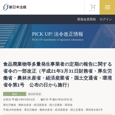
カート
新規会員登録
ログイン
PICK UP! 法令改正情報
PICK UP! Amendment of legislation information
食品廃棄物等多量発生事業者の定期の報告に関する
省令の一部改正（平成21年3月31日財務省・厚生労
働省・農林水産省・経済産業省・国土交通省・環境
省令第1号 公布の日から施行）
省令
新旧対照表
公布日 平成21年03月31日
施行日 平成21年03月31日
厚生労働省・農林水産省・経済産業省・国土交通省・環境省
平成19年財務省・厚生労働省・農林水産省・経済産業省・国土交通省・環境省令第3号