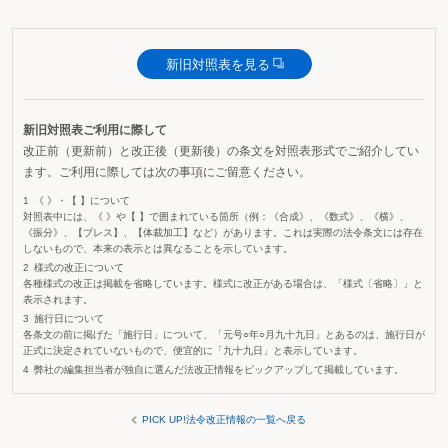
新旧対照表を見る
新旧対照表ご利用に際して
改正前（更新前）と改正後（更新後）の条文を対照表形式でご紹介してい
ます。ご利用に際しては次の事項にご留意ください。
《 》・【 】について
対照表中には、《 》や【 】で囲まれている箇所（例：《合成》、《数式》、《横》、
《振分》、【ブレス】、【体裁加工】など）があります。これは実際の法令条文には存在
しないもので、本来の表示とは異なることを示しています。
様式の改正について
各種様式の改正は掲載を省略しています。様式に改正がある場合は、「様式〔省略〕」と
表示されます。
施行日について
各条文の前に掲げた「施行日」について、「元号○年○月九十九日」とあるのは、施行日が
正式に決定されていないもので、便宜的に「九十九日」と表示しています。
弊社の編集担当者が独自に選んだ法改正情報をピックアップして掲載しています。
PICK UP!法令改正情報の一覧へ戻る