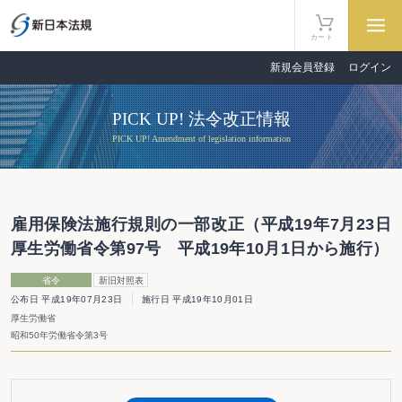
カート
新規会員登録
ログイン
PICK UP! 法令改正情報
PICK UP! Amendment of legislation information
雇用保険法施行規則の一部改正（平成19年7月23日
厚生労働省令第97号 平成19年10月1日から施行）
省令
新旧対照表
公布日 平成19年07月23日
施行日 平成19年10月01日
厚生労働省
昭和50年労働省令第3号