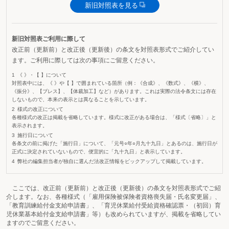
新旧対照表を見る
新旧対照表ご利用に際して
改正前（更新前）と改正後（更新後）の条文を対照表形式でご紹介してい
ます。ご利用に際しては次の事項にご留意ください。
《 》・【 】について
対照表中には、《 》や【 】で囲まれている箇所（例：《合成》、《数式》、《横》、
《振分》、【ブレス】、【体裁加工】など）があります。これは実際の法令条文には存在
しないもので、本来の表示とは異なることを示しています。
様式の改正について
各種様式の改正は掲載を省略しています。様式に改正がある場合は、「様式〔省略〕」と
表示されます。
施行日について
各条文の前に掲げた「施行日」について、「元号○年○月九十九日」とあるのは、施行日が
正式に決定されていないもので、便宜的に「九十九日」と表示しています。
弊社の編集担当者が独自に選んだ法改正情報をピックアップして掲載しています。
ここでは、改正前（更新前）と改正後（更新後）の条文を対照表形式でご紹
介します。なお、各種様式（「雇用保険被保険者資格喪失届・氏名変更届」、
「教育訓練給付金支給申請書」、「育児休業給付受給資格確認票・（初回）育
児休業基本給付金支給申請書」等）も改められていますが、掲載を省略してい
ますのでご留意ください。