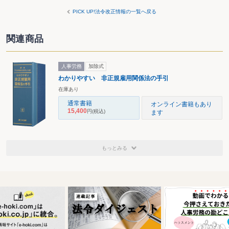
PICK UP!法令改正情報の一覧へ戻る
関連商品
人事労務
加除式
わかりやすい 非正規雇用関係法の手引
在庫あり
通常書籍
オンライン書籍もあり
15,400
円
(税込)
ます
もっとみる