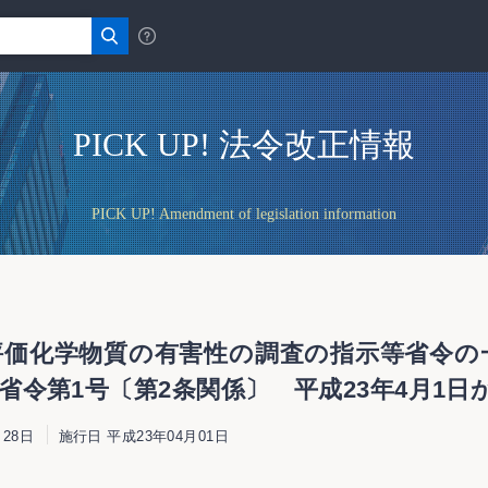
PICK UP! 法令改正情報
PICK UP! Amendment of legislation information
価化学物質の有害性の調査の指示等省令の一部
令第1号〔第2条関係〕 平成23年4月1日
28日
施行日 平成23年04月01日