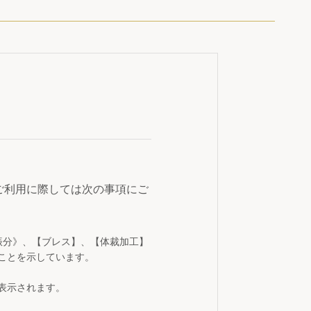
ご利用に際しては次の事項にご
振分》、【ブレス】、【体裁加工】
ことを示しています。
表示されます。