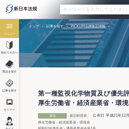
トップ
記事を探す
PICKUP!法律改正情報
メニュー
初めての方へ
商品を探す
記事を探す
第一種監視化学物質及び優先評
厚生労働省・経済産業省・環境省
セミナー
公布日 平成21年12月
省令
新旧対照表
厚生労働省・経済産業省・環境省
昭和62年厚生省・通商産業省令第2号
ガイド