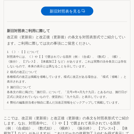
新旧対照表を見る
新旧対照表ご利用に際して
改正前（更新前）と改正後（更新後）の条文を対照表形式でご紹介してい
ます。ご利用に際しては次の事項にご留意ください。
《 》・【 】について
対照表中には、《 》や【 】で囲まれている箇所（例：《合成》、《数式》、《横》、
《振分》、【ブレス】、【体裁加工】など）があります。これは実際の法令条文には存在
しないもので、本来の表示とは異なることを示しています。
様式の改正について
各種様式の改正は掲載を省略しています。様式に改正がある場合は、「様式〔省略〕」と
表示されます。
施行日について
各条文の前に掲げた「施行日」について、「元号○年○月九十九日」とあるのは、施行日が
正式に決定されていないもので、便宜的に「九十九日」と表示しています。
弊社の編集担当者が独自に選んだ法改正情報をピックアップして掲載しています。
ここでは、改正前（更新前）と改正後（更新後）の条文を対照表形式でご紹介
します。なお、対照表中に、《 》や【 】で囲まれて表示されている箇所
（例：《合成始》、《数式始》、《横終》、《振分終》、【ブレス○】、【体
裁加工】など）がありますが、これはデータの体裁加工上やむを得ず表示して