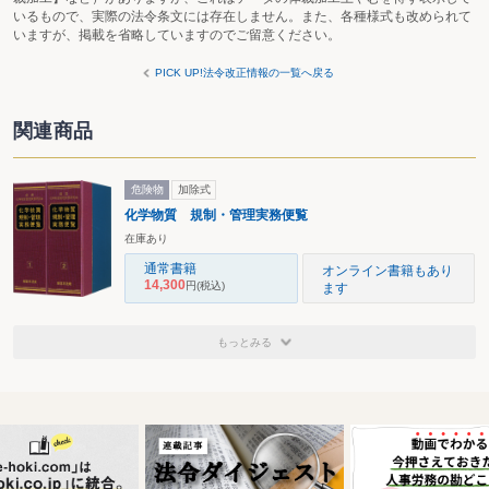
いるもので、実際の法令条文には存在しません。また、各種様式も改められて
いますが、掲載を省略していますのでご留意ください。
PICK UP!法令改正情報の一覧へ戻る
関連商品
危険物
加除式
化学物質 規制・管理実務便覧
在庫あり
通常書籍
オンライン書籍もあり
14,300
円
(税込)
ます
もっとみる