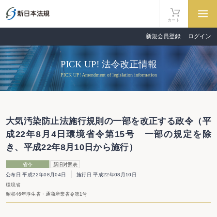
カート
新規会員登録
ログイン
PICK UP! 法令改正情報
PICK UP! Amendment of legislation information
大気汚染防止法施行規則の一部を改正する政令（平
成22年8月4日環境省令第15号 一部の規定を除
き、平成22年8月10日から施行）
省令
新旧対照表
公布日 平成22年08月04日
施行日 平成22年08月10日
環境省
昭和46年厚生省・通商産業省令第1号