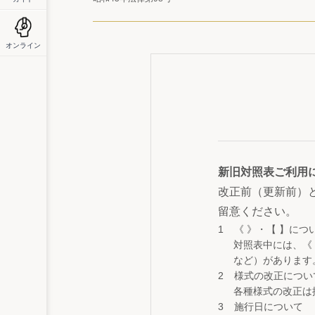
オンライン
新旧対照表ご利用
改正前（更新前）
留意ください。
《 》・【 】につ
対照表中には、《
など）があります
様式の改正につい
各種様式の改正は
施行日について