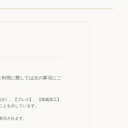
ご利用に際しては次の事項にご
振分》、【ブレス】、【体裁加工】
ことを示しています。
表示されます。