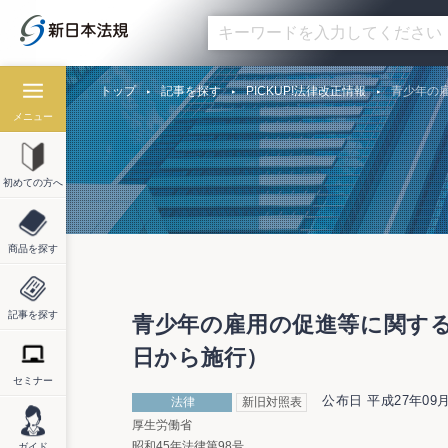
トップ
記事を探す
PICKUP!法律改正情報
青少年の雇
メニュー
初めての方へ
商品を探す
記事を探す
青少年の雇用の促進等に関する法
日から施行）
セミナー
公布日 平成27年09月
法律
新旧対照表
厚生労働省
昭和45年法律第98号
ガイド