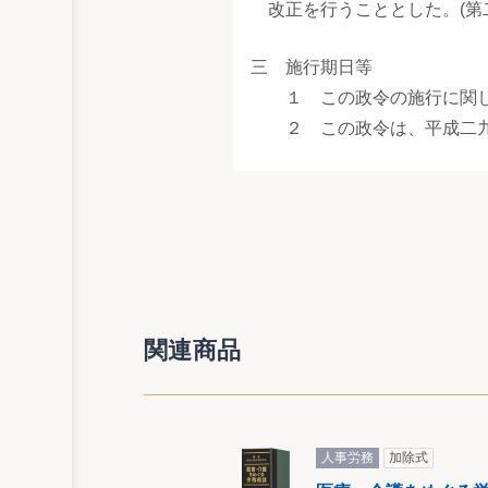
改正を行うこととした。(第
三 施行期日等
１ この政令の施行に関し
２ この政令は、平成二
関連商品
人事労務
加除式