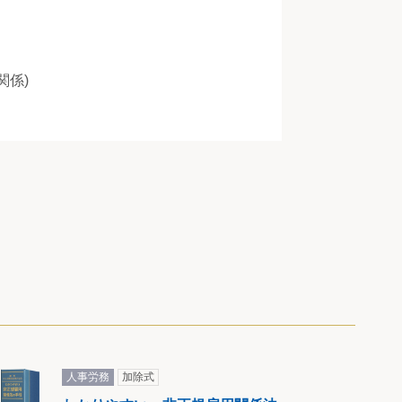
関係)
人事労務
加除式