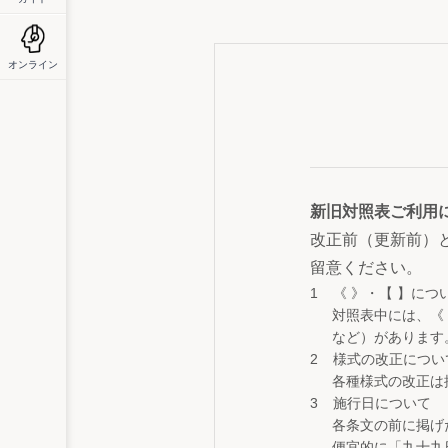
オンライン
新旧対照表ご利用
改正前（更新前）
留意ください。
《 》・【 】につ
対照表中には、《
など）があります
様式の改正につい
各種様式の改正は
施行日について
各条文の前に掲げ
便宜的に「九十九