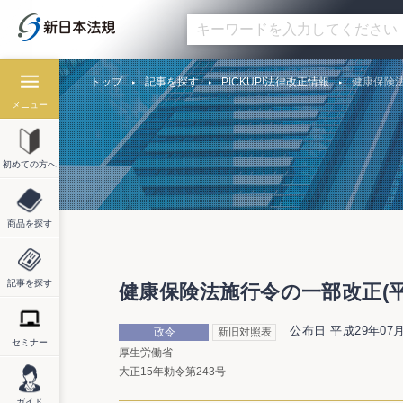
トップ
記事を探す
PICKUP!法律改正情報
健康保険法
メニュー
初めての方へ
商品を探す
記事を探す
健康保険法施行令の一部改正(平成
公布日 平成29年07月
政令
新旧対照表
セミナー
厚生労働省
大正15年勅令第243号
ガイド