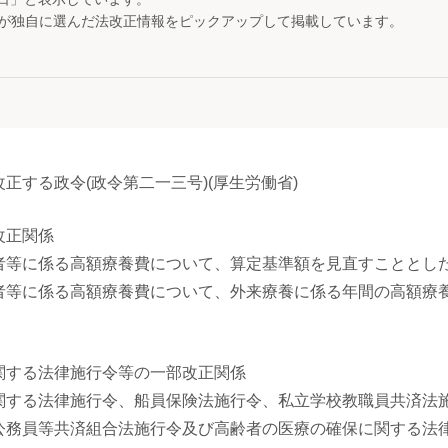
が独自に選んだ法改正情報をピックアップして掲載しています。
正する政令(政令第二一三号)(厚生労働省)
改正関係
者等に係る高額療養費について、算定基準額を見直すこととした
者等に係る高額療養費について、外来療養に係る年間の高額療養
関する法律施行令等の一部改正関係
関する法律施行令、船員保険法施行令、私立学校教職員共済法
公務員等共済組合法施行令及び高齢者の医療の確保に関する法