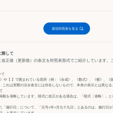
新旧対照表を見る
に際して
と改正後（更新後）の条文を対照表形式でご紹介しています。
いて
 》や【 】で囲まれている箇所（例：《合成》、《数式》、《横》、《
。これは実際の法令条文には存在しないもので、本来の表示とは異なる
て
掲載を省略しています。様式に改正がある場合は、「様式〔省略〕」と
た「施行日」について、「元号○年○月九十九日」とあるのは、施行日
日」と表示しています。