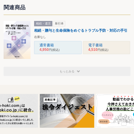
関連商品
相続・遺言
単行本
相続・贈与と生命保険をめぐるトラブル予防・対応の手引
在庫なし
通常書籍
電子書籍
4,950
4,510
円
(税込)
円
(税込)
もっとみる