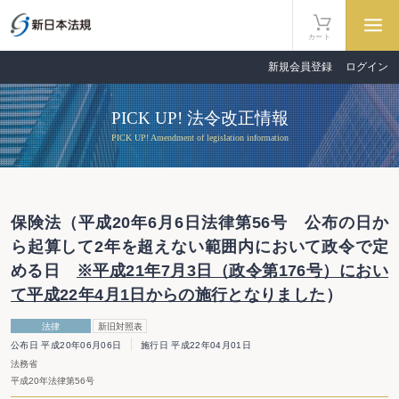
カート
新規会員登録
ログイン
PICK UP! 法令改正情報
PICK UP! Amendment of legislation information
保険法（平成20年6月6日法律第56号 公布の日か
ら起算して2年を超えない範囲内において政令で定
める日
※平成21年7月3日（政令第176号）におい
て平成22年4月1日からの施行となりました
）
法律
新旧対照表
公布日 平成20年06月06日
施行日 平成22年04月01日
法務省
平成20年法律第56号