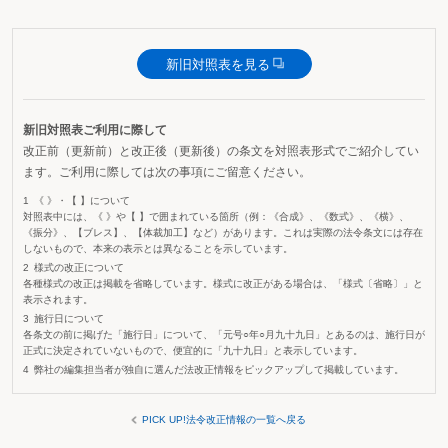
新旧対照表を見る
新旧対照表ご利用に際して
改正前（更新前）と改正後（更新後）の条文を対照表形式でご紹介してい
ます。ご利用に際しては次の事項にご留意ください。
《 》・【 】について
対照表中には、《 》や【 】で囲まれている箇所（例：《合成》、《数式》、《横》、
《振分》、【ブレス】、【体裁加工】など）があります。これは実際の法令条文には存在
しないもので、本来の表示とは異なることを示しています。
様式の改正について
各種様式の改正は掲載を省略しています。様式に改正がある場合は、「様式〔省略〕」と
表示されます。
施行日について
各条文の前に掲げた「施行日」について、「元号○年○月九十九日」とあるのは、施行日が
正式に決定されていないもので、便宜的に「九十九日」と表示しています。
弊社の編集担当者が独自に選んだ法改正情報をピックアップして掲載しています。
PICK UP!法令改正情報の一覧へ戻る