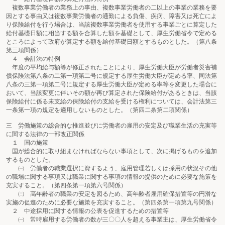
複数事業労働者の業務上の事由、複数事業労働者の二以上の事業の業務を要
因とする事由又は複数事業労働者の通勤による負傷、疾病、障害又は死亡によ
り保険給付を行う場合は、当該複数事業労働者を使用する事業ごとに算定した
給付基礎日額に相当する額を合算した額を基礎として、厚生労働省令で定める
ところによって政府が算定する額を給付基礎日額とするものとした。（第八条
第三項関係）
４ 会計法の特例
年度の平均給与額等が修正されたことにより、厚生労働大臣が労働者災害補
償保険法第八条の二第一項第二号に規定する厚生労働大臣が定める率、同法第
八条の三第一項第二号に規定する厚生労働大臣が定める率等を変更した場合に
おいて、当該変更に伴いその額が再び算定された保険給付があるときは、当該
保険給付に係る未支給の保険給付の支給を受ける権利については、会計法第三
一条第一項の規定を適用しないものとした。（第四二条第二項関係）
三 労働施策の総合的な推進並びに労働者の雇用の安定及び職業生活の充実等
に関する法律の一部改正関係
１ 国の施策
国が総合的に取り組まなければならない事項として、次に掲げるものを追加
するものとした。
㈠ 労働者の職業選択に資するよう、雇用管理若しくは採用の状況その他
の職場に関する事項又は職業に関する事項の情報の提供のために必要な施策を
充実すること。（第四条第一項第六号関係）
㈡ 高年齢者の職業の安定を図るため、高年齢者雇用確保措置等の円滑な
実施の促進のために必要な施策を充実すること。（第四条第一項第九号関係）
２ 中途採用に関する情報の公表を促進するための措置等
㈠ 常時雇用する労働者の数が三〇〇人を超える事業主は、厚生労働省令