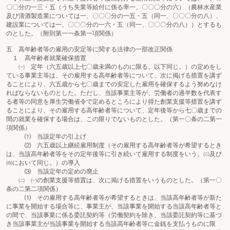
〇〇分の一三・五（うち失業等給付に係る率一、〇〇〇分の六）（農林水産業
及び清酒製造業については一、〇〇〇分の一五・五（同一、〇〇〇分の八）、
建設業については一、〇〇〇分の一六・五（同一、〇〇〇分の八））とするも
のとした。（附則第一一条第一項関係）
五 高年齢者等の雇用の安定等に関する法律の一部改正関係
１ 高年齢者就業確保措置
㈠ 定年（六五歳以上七〇歳未満のものに限る。以下同じ。）の定めをし
ている事業主等は、その雇用する高年齢者等について、次に掲げる措置を講ず
ることにより、六五歳から七〇歳までの安定した雇用を確保するよう努めなけ
ればならないものとした。ただし、当該事業主等が、労働者の過半数を代表す
る者等の同意を厚生労働省令で定めるところにより得た創業支援等措置を講ず
ることにより、その雇用する高年齢者等について、定年後等から七〇歳までの
間の就業を確保する場合は、この限りでないものとした。（第一〇条の二第一
項関係）
⑴ 当該定年の引上げ
⑵ 六五歳以上継続雇用制度（その雇用する高年齢者等が希望するとき
は、当該高年齢者等をその定年後等に引き続いて雇用する制度をいう。㈢及び
㈣において同じ。）の導入
⑶ 当該定年の定めの廃止
㈡ ㈠の創業支援等措置は、次に掲げる措置をいうものとした。（第一〇
条の二第二項関係）
⑴ その雇用する高年齢者等が希望するときは、当該高年齢者等が新た
に事業を開始する場合等に、事業主が、当該事業を開始する当該高年齢者等と
の間で、当該事業に係る委託契約等（労働契約を除き、当該委託契約等に基づ
き当該事業主が当該事業を開始する当該高年齢者等に金銭を支払うものに限