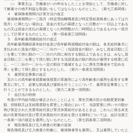
㈡ 事業主は、労働者が㈠の申出をしたことを理由として、労働者に対し
て解雇その他不利益な取扱いをしてはならないものとした。（第七三条関係）
４ 被保険者期間の計算方法の改正
被保険者期間が一二箇月（特定理由離職者及び特定受給資格者にあっては六
箇月）に満たない場合は、賃金の支払の基礎となった日数が一一日以上である
もの又は賃金の支払の基礎となった時間数が八〇時間以上であるものを一箇月
として計算するものとした。（第一四条第三項関係）
５ 高年齢雇用継続給付の改正
高年齢雇用継続基本給付金及び高年齢再就職給付金の額は、各支給対象月に
支払われた賃金の額に一〇〇分の一〇（当該賃金の額が、みなし賃金日額に三
〇を乗じて得た額の一〇〇分の六四に相当する額以上であるときは、みなし賃
金日額に三〇を乗じて得た額に対する当該賃金の額の割合が逓増する程度に応
じ、一〇〇分の一〇から一定の割合で逓減するように厚生労働省令で定める
率）を乗じて得た額とするものとした。（第六一条第五項関係）
６ 雇用安定事業の改正
五の１の高年齢者就業確保措置の実施等により高年齢者の雇用を延長する事
業主に対して、必要な助成及び援助を行うことについて、雇用安定事業として
行うことができるものとした。（第六二条第一項関係）
７ 会計法の特例
年度の平均給与額が修正されたことにより、厚生労働大臣が自動変更対象
額、控除額又は支給限度額を変更した場合において、当該変更に伴いその額が
再び算定された失業等給付及び育児休業給付があるときは、これらに係る未支
給の失業等給付及び育児休業給付の支給を受ける権利については、会計法第三
一条第一項の規定を適用しないものとした。（第七四条第二項関係）
８ 報告徴収及び立入検査の対象の追加
報告徴収及び立入検査の対象に、被保険者等を雇用し、又は雇用していたと