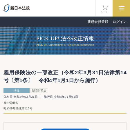
カート
新規会員登録
ログイン
PICK UP! 法令改正情報
PICK UP! Amendment of legislation information
雇用保険法の一部改正（令和2年3月31日法律第14
号〔第1条〕 令和4年1月1日から施行）
法律
新旧対照表
公布日 令和2年03月31日
施行日 令和4年01月01日
厚生労働省
昭和49年法律第116号