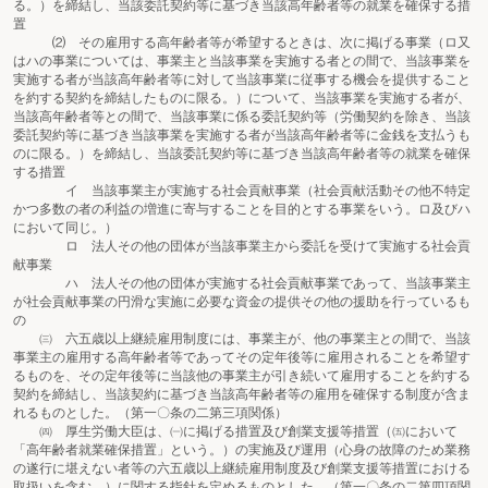
る。）を締結し、当該委託契約等に基づき当該高年齢者等の就業を確保する措
置
⑵ その雇用する高年齢者等が希望するときは、次に掲げる事業（ロ又
はハの事業については、事業主と当該事業を実施する者との間で、当該事業を
実施する者が当該高年齢者等に対して当該事業に従事する機会を提供すること
を約する契約を締結したものに限る。）について、当該事業を実施する者が、
当該高年齢者等との間で、当該事業に係る委託契約等（労働契約を除き、当該
委託契約等に基づき当該事業を実施する者が当該高年齢者等に金銭を支払うも
のに限る。）を締結し、当該委託契約等に基づき当該高年齢者等の就業を確保
する措置
イ 当該事業主が実施する社会貢献事業（社会貢献活動その他不特定
かつ多数の者の利益の増進に寄与することを目的とする事業をいう。ロ及びハ
において同じ。）
ロ 法人その他の団体が当該事業主から委託を受けて実施する社会貢
献事業
ハ 法人その他の団体が実施する社会貢献事業であって、当該事業主
が社会貢献事業の円滑な実施に必要な資金の提供その他の援助を行っているも
の
㈢ 六五歳以上継続雇用制度には、事業主が、他の事業主との間で、当該
事業主の雇用する高年齢者等であってその定年後等に雇用されることを希望す
るものを、その定年後等に当該他の事業主が引き続いて雇用することを約する
契約を締結し、当該契約に基づき当該高年齢者等の雇用を確保する制度が含ま
れるものとした。（第一〇条の二第三項関係）
㈣ 厚生労働大臣は、㈠に掲げる措置及び創業支援等措置（㈤において
「高年齢者就業確保措置」という。）の実施及び運用（心身の故障のため業務
の遂行に堪えない者等の六五歳以上継続雇用制度及び創業支援等措置における
取扱いを含む。）に関する指針を定めるものとした。（第一〇条の二第四項関