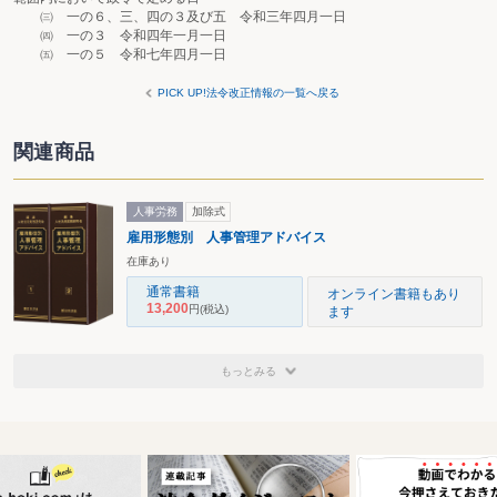
㈢ 一の６、三、四の３及び五 令和三年四月一日
㈣ 一の３ 令和四年一月一日
㈤ 一の５ 令和七年四月一日
PICK UP!法令改正情報の一覧へ戻る
関連商品
人事労務
加除式
雇用形態別 人事管理アドバイス
在庫あり
通常書籍
オンライン書籍もあり
13,200
円
(税込)
ます
もっとみる