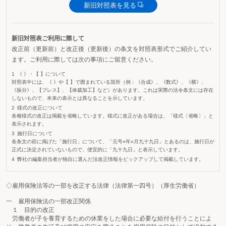
新旧対照表を見る
新旧対照表ご利用に際して
改正前（更新前）と改正後（更新後）の条文を対照表形式でご紹介してい
ます。ご利用に際しては次の事項にご留意ください。
《 》・【 】について
対照表中には、《 》や【 】で囲まれている箇所（例：《合成》、《数式》、《横》、
《振分》、【ブレス】、【体裁加工】など）があります。これは実際の法令条文には存在
しないもので、本来の表示とは異なることを示しています。
様式の改正について
各種様式の改正は掲載を省略しています。様式に改正がある場合は、「様式〔省略〕」と
表示されます。
施行日について
各条文の前に掲げた「施行日」について、「元号○年○月九十九日」とあるのは、施行日が
正式に決定されていないもので、便宜的に「九十九日」と表示しています。
弊社の編集担当者が独自に選んだ法改正情報をピックアップして掲載しています。
◇雇用保険法等の一部を改正する法律（法律第一四号）（厚生労働省）
一 雇用保険法の一部改正関係
１ 目的の改正
労働者が子を養育するための休業をした場合に必要な給付を行うことによ