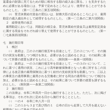
返還金の財源に充てるための額に相当する額の繰入金に限る。）を支弁するた
めに必要がある場合には、予算で定めるところにより、使用することができる
ものとした。（第一〇三条の二第五項関係）
㈥ 育児休業給付資金の受払いは、財務大臣の定めるところにより、雇用
勘定の歳入歳出外として経理するものとした。（第一〇三条の二第六項関係）
２ 繰替使用の改正
雇用勘定においては、同勘定の積立金、育児休業給付資金又は雇用安定資金
に属する現金をそれぞれ繰り替えて使用することができるものとした。（第一
〇七条第四項関係）
七 施行期日等
１ 検討
㈠ 政府は、三の２の施行後五年を目途として、三の２について、その施
行の状況を勘案しつつ検討を加え、必要があると認めるときは、その結果に基
づいて所要の措置を講ずるものとした。（附則第一一条第一項関係）
㈡ 政府は、一の３の施行後五年を目途として、一の３の㈠について、こ
れに基づく適用の状況、これにより高年齢被保険者となった者に対するこの法
律による改正後の雇用保険法に基づく給付の支給状況等を勘案しつつ、二以上
の事業主の適用事業に雇用される労働者に対する同法の適用等について検討を
加え、必要があると認めるときは、その結果に基づいて所要の措置を講ずるも
のとした。（附則第一一条第二項関係）
２ 施行期日
この法律は、令和二年四月一日から施行することとした。ただし、次に掲げ
る事項は、それぞれ次に定める日から施行することとした。
㈠ 一の４ 令和二年八月一日
㈡ 二の１から３まで及び四の１ 公布の日から起算して六月を超えない
範囲内において政令で定める日