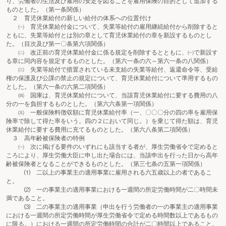
り、労働者の生活及び雇用の安定を図ることを雇用保険の目的として追加する
ものとした。（第一条関係）
２ 育児休業給付の新しい給付の体系への位置付け
㈠ 育児休業給付金について、失業等給付の雇用継続給付から削除すると
ともに、失業等給付とは別の章として育児休業給付の章を新設するものとし
た。（目次及び第一〇条第六項関係）
㈡ 改正前の育児休業給付金に係る規定を削除するとともに、㈠で新設す
る章に同内容を規定するものとした。（第六一条の六～第六一条の八関係）
㈢ 失業等給付で措置されている未支給の失業等給付、返還命令等、受給
権の保護及び公課の禁止の規定について、育児休業給付について準用するもの
とした。（第六一条の六第二項関係）
㈣ 国庫は、育児休業給付について、当該育児休業給付に要する費用の八
分の一を負担するものとした。（第六六条第一項関係）
㈤ 一般保険料徴収額に育児休業給付率（一、〇〇〇分の四の率を雇用保
険率で除して得た率をいう。四の２において同じ。）を乗じて得た額は、育児
休業給付に要する費用に充てるものとした。（第六八条第二項関係）
３ 高年齢被保険者の特例
㈠ 次に掲げる要件のいずれにも該当する者が、厚生労働省令で定めると
ころにより、厚生労働大臣に申し出た場合には、当該申出を行った日から高年
齢被保険者となることができるものとした。（第三七条の五第一項関係）
⑴ 二以上の事業主の適用事業に雇用される六五歳以上の者であるこ
と。
⑵ 一の事業主の適用事業における一週間の所定労働時間が二〇時間未
満であること。
⑶ 二の事業主の適用事業（申出を行う労働者の一の事業主の適用事業
における一週間の所定労働時間が厚生労働省令で定める時間数以上であるもの
に限る。）における一週間の所定労働時間の合計が二〇時間以上であること。