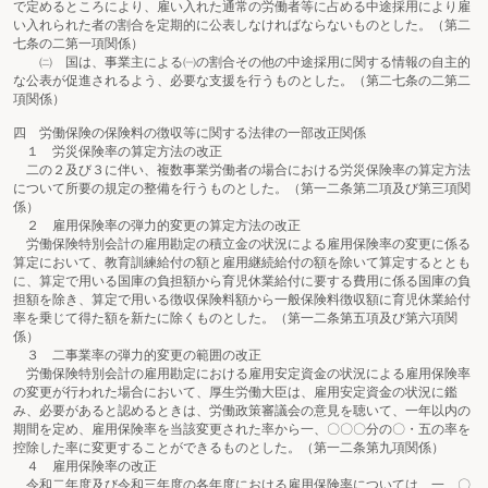
で定めるところにより、雇い入れた通常の労働者等に占める中途採用により雇
い入れられた者の割合を定期的に公表しなければならないものとした。（第二
七条の二第一項関係）
㈡ 国は、事業主による㈠の割合その他の中途採用に関する情報の自主的
な公表が促進されるよう、必要な支援を行うものとした。（第二七条の二第二
項関係）
四 労働保険の保険料の徴収等に関する法律の一部改正関係
１ 労災保険率の算定方法の改正
二の２及び３に伴い、複数事業労働者の場合における労災保険率の算定方法
について所要の規定の整備を行うものとした。（第一二条第二項及び第三項関
係）
２ 雇用保険率の弾力的変更の算定方法の改正
労働保険特別会計の雇用勘定の積立金の状況による雇用保険率の変更に係る
算定において、教育訓練給付の額と雇用継続給付の額を除いて算定するととも
に、算定で用いる国庫の負担額から育児休業給付に要する費用に係る国庫の負
担額を除き、算定で用いる徴収保険料額から一般保険料徴収額に育児休業給付
率を乗じて得た額を新たに除くものとした。（第一二条第五項及び第六項関
係）
３ 二事業率の弾力的変更の範囲の改正
労働保険特別会計の雇用勘定における雇用安定資金の状況による雇用保険率
の変更が行われた場合において、厚生労働大臣は、雇用安定資金の状況に鑑
み、必要があると認めるときは、労働政策審議会の意見を聴いて、一年以内の
期間を定め、雇用保険率を当該変更された率から一、〇〇〇分の〇・五の率を
控除した率に変更することができるものとした。（第一二条第九項関係）
４ 雇用保険率の改正
令和二年度及び令和三年度の各年度における雇用保険率については、一、〇