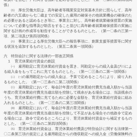
係）
㈤ 厚生労働大臣は、高年齢者等職業安定対策基本方針に照らして、高年
齢者の六五歳から七〇歳までの安定した雇用の確保その他就業機会の確保のた
め必要があると認めるとき等に、事業主に対し、高年齢者就業確保措置の実施
について必要な指導及び助言をすること並びに高年齢者就業確保措置の実施に
関する計画の作成等を勧告することができるものとした。（第一〇条の三第一
項、第二項及び第四項関係）
㈥ 事業主による厚生労働大臣への報告事項に、創業支援等措置等に関す
る状況を追加するものとした。（第五二条第一項関係）
六 特別会計に関する法律の一部改正関係
１ 育児休業給付資金の創設
㈠ 雇用勘定に育児休業給付資金を置き、同勘定からの繰入金及び㈢によ
る組入金をもってこれに充てるものとした。（第一〇三条の二第一項関係）
㈡ ㈠の雇用勘定からの繰入金は、予算で定めるところにより、繰り入れ
るものとした。（第一〇三条の二第二項関係）
㈢ 雇用勘定において、毎会計年度の育児休業給付費充当歳入額から当該
年度の育児休業給付費充当歳出額を控除して残余がある場合には、当該残余の
うち、育児休業給付費に充てるために必要な金額を、育児休業給付資金に組み
入れるものとした。（第一〇三条の二第三項関係）
㈣ 雇用勘定において、毎会計年度の育児休業給付費充当歳入額から当該
年度の育児休業給付費充当歳出額を控除して不足がある場合その他政令で定め
る場合には、政令で定めるところにより、育児休業給付資金から補足するもの
とした。（第一〇三条の二第四項関係）
㈤ 育児休業給付資金は、育児休業給付費及び特別会計に関する法律第一
〇二条第三項の規定による雇用勘定からの徴収勘定への繰入金（労働保険料の