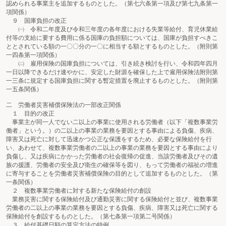
認められる事業主を追加するものとした。（第七六条第一項及び第七九条第一
項関係）
９ 国庫負担の改正
㈠ 令和二年度及び令和三年度の各年度における失業等給付、育児休業給
付等の支給に要する費用に係る国庫の負担額については、国庫が負担すべきこ
ととされている額の一〇〇分の一〇に相当する額とするものとした。（附則第
一四条第一項関係）
㈡ 雇用保険の国庫負担については、引き続き検討を行い、令和四年四月
一日以降できるだけ速やかに、安定した財源を確保した上で雇用保険法附則第
一三条に規定する国庫負担に関する暫定措置を廃止するものとした。（附則第
一五条関係）
二 労働者災害補償保険法の一部改正関係
１ 目的の改正
事業主が同一人でない二以上の事業に使用される労働者（以下「複数事業労
働者」という。）の二以上の事業の業務を要因とする事由による負傷、疾病、
障害又は死亡に対して迅速かつ公正な保護をするため、必要な保険給付を行
い、あわせて、複数事業労働者の二以上の事業の業務を要因とする事由により
負傷し、又は疾病にかかった労働者の社会復帰の促進、当該労働者及びその遺
族の援護、労働者の安全及び衛生の確保等を図り、もって労働者の福祉の増進
に寄与することを労働者災害補償保険の目的として追加するものとした。（第
一条関係）
２ 複数事業労働者に対する新たな保険給付の創設
業務災害に関する保険給付及び通勤災害に関する保険給付と並び、複数事業
労働者の二以上の事業の業務を要因とする負傷、疾病、障害又は死亡に関する
保険給付を創設するものとした。（第七条第一項第二号関係）
３ 給付基礎日額の算定方法の特例