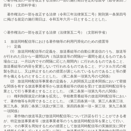
◇著作権法の一部を改正する法律の一部の施行期日を定める政令（政令第四〇
四号）（文部科学省）
著作権法の一部を改正する法律（令和三年法律第五二号）附則第一条第四号
に掲げる規定の施行期日は、令和五年六月一日とすることとした。
◇著作権法の一部を改正する法律（法律第五二号）（文部科学省）
１ 放送同時配信等における著作物等の利用円滑化のための措置等
㈠ 定義
⑴ 放送同時配信等の定義を、放送番組等の自動公衆送信のうち、放送等
が行われた日から一週間以内（当該放送等の間隔が一週間を超えるものである
場合には、一月以内でその間隔に応じた期間内）に行われるものであること、
放送番組等の内容を変更しないで行われるものであること、デジタル方式の複
製を防止し、又は抑止するための措置が講じられているものであること等の要
件を備えるものとすることとした。（第二条第一項第九号の七関係）
⑵ 放送同時配信等事業者の定義を、人的関係又は資本関係において密接
な関係を有する放送事業者等から放送番組等の供給を受けて放送同時配信等を
業として行う事業者とすることとした。（第二条第一項第九号の八関係）
㈡ 権利制限規定の対象を拡充し、学校教育番組等の放送同時配信等におい
て、著作物等を利用できることとした。（第三四条第一項、第三八条第三項、
第三九条、第四〇条第二項及び第三項、第四四条第一項～第三項、第九三条第
一項関係）
㈢ 著作物の放送等及び放送同時配信等について許諾を行うことができる者
が、特定放送事業者等（放送事業者等のうち放送同時配信等を業として行い、
かつ、その事実を周知するための措置として放送同時配信等の実施状況に関す