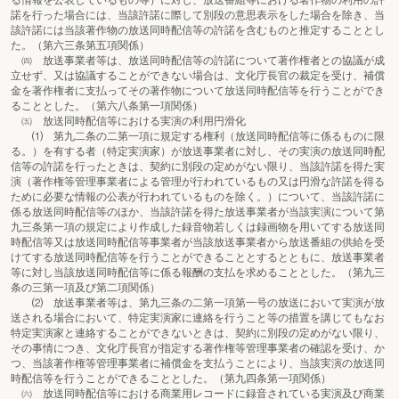
る情報を公表しているもの等）に対し、放送番組等における著作物の利用の許
諾を行った場合には、当該許諾に際して別段の意思表示をした場合を除き、当
該許諾には当該著作物の放送同時配信等の許諾を含むものと推定することとし
た。（第六三条第五項関係）
㈣ 放送事業者等は、放送同時配信等の許諾について著作権者との協議が成
立せず、又は協議することができない場合は、文化庁長官の裁定を受け、補償
金を著作権者に支払ってその著作物について放送同時配信等を行うことができ
ることとした。（第六八条第一項関係）
㈤ 放送同時配信等における実演の利用円滑化
⑴ 第九二条の二第一項に規定する権利（放送同時配信等に係るものに限
る。）を有する者（特定実演家）が放送事業者に対し、その実演の放送同時配
信等の許諾を行ったときは、契約に別段の定めがない限り、当該許諾を得た実
演（著作権等管理事業者による管理が行われているもの又は円滑な許諾を得る
ために必要な情報の公表が行われているものを除く。）について、当該許諾に
係る放送同時配信等のほか、当該許諾を得た放送事業者が当該実演について第
九三条第一項の規定により作成した録音物若しくは録画物を用いてする放送同
時配信等又は放送同時配信等事業者が当該放送事業者から放送番組の供給を受
けてする放送同時配信等を行うことができることとするとともに、放送事業者
等に対し当該放送同時配信等に係る報酬の支払を求めることとした。（第九三
条の三第一項及び第二項関係）
⑵ 放送事業者等は、第九三条の二第一項第一号の放送において実演が放
送される場合において、特定実演家に連絡を行うこと等の措置を講じてもなお
特定実演家と連絡することができないときは、契約に別段の定めがない限り、
その事情につき、文化庁長官が指定する著作権等管理事業者の確認を受け、か
つ、当該著作権等管理事業者に補償金を支払うことにより、当該実演の放送同
時配信等を行うことができることとした。（第九四条第一項関係）
㈥ 放送同時配信等における商業用レコードに録音されている実演及び商業