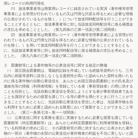
用レコードの利用円滑化
⑴ 放送事業者等は商業用レコードに録音されている実演（著作権等管理
事業者による管理が行われているもの又は円滑な許諾を得るために必要な情報
の公表がされているものを除く。）について放送同時配信等を行うことができ
ることとするとともに、放送事業者等に対し当該放送同時配信等に係る補償金
の支払を求めることとした。（第九四条の三第一項及び第二項関係）
⑵ 放送事業者等は商業用レコード（著作権等管理事業者による管理が行
われているもの又は円滑な許諾を得るために必要な情報の公表がされているも
のを除く。）を用いて放送同時配信等を行うことができることとするととも
に、当該放送事業者等に対し放送同時配信等に係る補償金の支払を求めること
とした。（第九六条の三第一項及び第二項関係）
２ 図書館等による著作物等の公衆送信等に関する規定の整備
㈠ 国立国会図書館は、電磁的記録を作成している絶版等資料のうち、三月
以内に絶版等資料に該当しなくなる蓋然性が高いと認められた資料を除いたも
のに係る著作物の自動公衆送信を、あらかじめ国立国会図書館にその氏名及び
連絡先等の情報（利用者情報）を登録している者（事前登録者）の用に供する
ことを目的とし、当該自動公衆送信を受信しようとする者が事前登録者である
ことを識別するための措置を講じている等の要件を満たすときに行うことがで
きることとするとともに、当該自動公衆送信を受信した者は、当該著作物を自
ら利用するために必要と認められる限度において複製することができること等
とした。（第三一条第七項～第一一項関係）
㈡ 公衆送信に関する業務を適正に実施するために必要な措置を講じている
図書館等（特定図書館等）は、あらかじめ特定図書館等に利用者情報を登録し
ている利用者の求めに応じ、その調査研究の用に供するために公表された著作
物の一部分（著作物の全部の公衆送信が著作権者の利益を不当に害しないと認