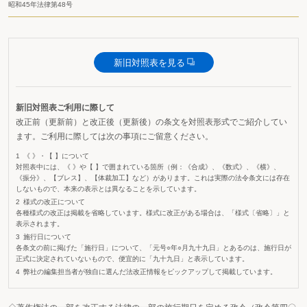
昭和45年法律第48号
新旧対照表を見る
新旧対照表ご利用に際して
改正前（更新前）と改正後（更新後）の条文を対照表形式でご紹介してい
ます。ご利用に際しては次の事項にご留意ください。
《 》・【 】について
対照表中には、《 》や【 】で囲まれている箇所（例：《合成》、《数式》、《横》、
《振分》、【ブレス】、【体裁加工】など）があります。これは実際の法令条文には存在
しないもので、本来の表示とは異なることを示しています。
様式の改正について
各種様式の改正は掲載を省略しています。様式に改正がある場合は、「様式〔省略〕」と
表示されます。
施行日について
各条文の前に掲げた「施行日」について、「元号○年○月九十九日」とあるのは、施行日が
正式に決定されていないもので、便宜的に「九十九日」と表示しています。
弊社の編集担当者が独自に選んだ法改正情報をピックアップして掲載しています。