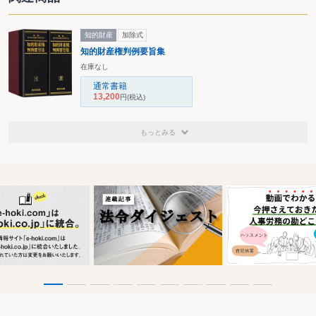
知的財産
加除式
知的財産権判例要旨集
在庫なし
通常書籍
13,200
円
(税込)
もっとみる