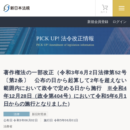
カート
新規会員登録
ログイン
PICK UP! 法令改正情報
PICK UP! Amendment of legislation information
著作権法の一部改正（令和3年6月2日法律第52号
〔第2条〕 公布の日から起算して2年を超えない
範囲内において政令で定める日から施行
※令和4
年12月28日（政令第404号）において令和5年6月1
日からの施行となりました
）
法律
新旧対照表
公布日 令和3年06月02日
施行日 令和5年06月01日
法務省