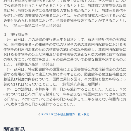
められる特別な事情があるものとして政令で定めるものは、その全部）につい
て公衆送信を行うことができることとするとともに、当該特定図書館等の設置
者に対し当該公衆送信に係る補償金の支払を求めることとし、当該公衆送信を
受信した特定図書館等の利用者においては、その調査研究の用に供するために
必要と認められる限度において、当該著作物を複製することができることとし
た。（第三一条第二項～第五項関係）
３ 施行期日等
㈠ 政府は、この法律の施行後三年を目途として、放送同時配信等の実施状
況、著作隣接権者への報酬等の支払の状況その他の放送同時配信等における著
作物等の利用円滑化のための措置等の施行の状況を勘案し、放送同時配信等に
おける著作物等の公正な利用及び著作権者等の適正な利益の確保に資する施策
の在り方について検討を加え、その結果に基づいて必要な措置を講ずるものと
した。（附則第八条第一項関係）
㈡ 政府は、特定図書館等の設置者による図書館等公衆送信補償金の支払に
要する費用の円滑かつ適正な転嫁に寄与するため、図書館等公衆送信補償金の
趣旨及び制度の内容について、国民に周知を図り、その理解と協力を得るよう
努めなければならないこととした。（附則第八条第二項関係）
㈢ この法律は、令和四年一月一日から施行することとした。ただし、２の
㈠については公布の日から起算して一年を超えない範囲内において政令で定め
る日から、２の㈡については公布の日から起算して二年を超えない範囲内にお
いて政令で定める日から施行することとした。
PICK UP!法令改正情報の一覧へ戻る
関連商品