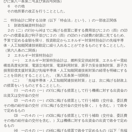
びに第八一条第二号及び第四号関係）
６ その他
その他所要の改正を行うこととした。
二 特別会計に関する法律（以下「特会法」という。）の一部改正関係
１ 財政投融資特別会計
２の（二）の⑴から⑷までに掲げる措置に要する費用並びに２の（四）の⑵
のヘの償還金及び利子並びに２の（四）の⑵のトの諸費の財源に充てるため、
予算で定める金額を限り、投資勘定からエネルギー対策特別会計の先端半導
体・人工知能関連技術勘定に繰り入れることができるものとすることとした。
（第六八条の二関係）
２ エネルギー対策特別会計
（一） エネルギー対策特別会計は、燃料安定供給対策、エネルギー需給
構造高度化対策、電源立地対策、電源利用対策、原子力安全規制対策、原子力
損害賠償支援対策及び先端半導体・人工知能関連技術対策の経理を明確にする
ことを目的とすることとした。（第八五条第一項関係）
（二） 「先端半導体・人工知能関連技術対策」とは、次に掲げる財政上
の措置をいうものとすることとした。
⑴ 一の４の（一）の⑴に掲げる措置として行う機構に対する出資金の
出資又は交付金の交付
⑵ 一の４の（一）の⑵に掲げる措置として行う補助（交付金、委託費
その他の給付金の交付（⑴に掲げる交付金の交付を除く。）を含む。）で政令
で定めるもの
⑶ 一の４の（一）の⑶に掲げる措置として行う補助（交付金、委託費
その他の給付金の交付を含む。）又は機構に対する出資金の出資で政令で定め
るもの
⑷ 一の４の（一）の⑷に掲げる措置で政令で定めるもの（以下「先端