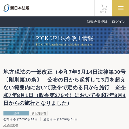
カート
新規会員登録
ログイン
PICK UP! 法令改正情報
PICK UP! Amendment of legislation information
地方税法の一部改正（令和7年5月14日法律第30号
〔附則第10条〕 公布の日から起算して3月を超え
ない範囲内において政令で定める日から施行
※令
和7年8月1日（政令第275号）において令和7年8月4
日からの施行となりました
）
法律
新旧対照表
公布日 令和7年05月14日
施行日 令和7年08月04日
経済産業省