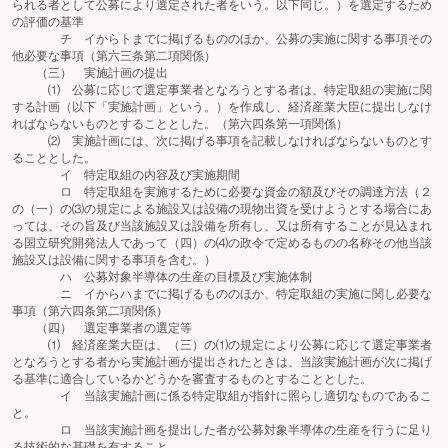
られる者として公募により選定された者をいう。以下同じ。）を選定するため
の評価の基準
チ イからトまでに掲げるもののほか、公募の実施に関する事項その
他必要な事項（第六三条第二項関係）
（三） 実施計画の提出
⑴ 公募に応じて選定事業者となろうとする者は、特定取組の実施に関
する計画（以下「実施計画」という。）を作成し、経済産業大臣に提出しなけ
ればならないものとすることとした。（第六四条第一項関係）
⑵ 実施計画には、次に掲げる事項を記載しなければならないものとす
ることとした。
イ 特定取組の内容及び実施期間
ロ 特定取組を実施するために必要な資金の額及びその調達方法（２
の（一）の⑶の規定による施設又は設備の現物出資を受けようとする場合にあ
っては、その旨及び当該施設又は設備を所有し、又は所有することが見込まれ
る国立研究開発法人であって（四）の⑷の政令で定めるものの名称その他当該
施設又は設備に関する事項を含む。）
ハ 公募対象半導体の生産の目標及び実施体制
ニ イからハまでに掲げるもののほか、特定取組の実施に関し必要な
事項（第六四条第二項関係）
（四） 選定事業者の選定等
⑴ 経済産業大臣は、（三）の⑴の規定により公募に応じて選定事業者
となろうとする者から実施計画が提出されたときは、当該実施計画が次に掲げ
る基準に適合しているかどうかを審査するものとすることとした。
イ 当該実施計画に係る特定取組が指針に照らし適切なものであるこ
と。
ロ 当該実施計画を提出した者が公募対象半導体の生産を行うに足り
る技術的な基礎を有すること。