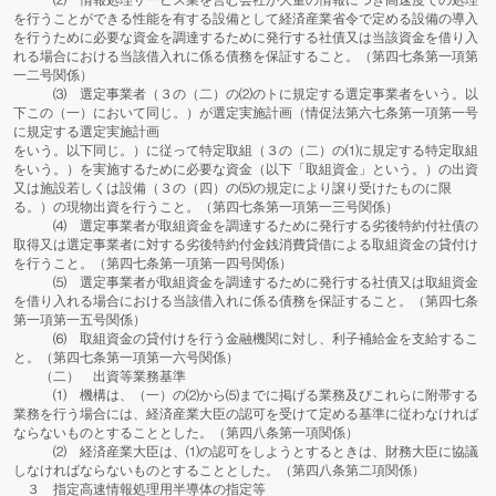
⑵ 情報処理サービス業を営む会社が大量の情報につき高速度での処理
を行うことができる性能を有する設備として経済産業省令で定める設備の導入
を行うために必要な資金を調達するために発行する社債又は当該資金を借り入
れる場合における当該借入れに係る債務を保証すること。（第四七条第一項第
一二号関係）
⑶ 選定事業者（３の（二）の⑵のトに規定する選定事業者をいう。以
下この（一）において同じ。）が選定実施計画（情促法第六七条第一項第一号
に規定する選定実施計画
をいう。以下同じ。）に従って特定取組（３の（二）の⑴に規定する特定取組
をいう。）を実施するために必要な資金（以下「取組資金」という。）の出資
又は施設若しくは設備（３の（四）の⑸の規定により譲り受けたものに限
る。）の現物出資を行うこと。（第四七条第一項第一三号関係）
⑷ 選定事業者が取組資金を調達するために発行する劣後特約付社債の
取得又は選定事業者に対する劣後特約付金銭消費貸借による取組資金の貸付け
を行うこと。（第四七条第一項第一四号関係）
⑸ 選定事業者が取組資金を調達するために発行する社債又は取組資金
を借り入れる場合における当該借入れに係る債務を保証すること。（第四七条
第一項第一五号関係）
⑹ 取組資金の貸付けを行う金融機関に対し、利子補給金を支給するこ
と。（第四七条第一項第一六号関係）
（二） 出資等業務基準
⑴ 機構は、（一）の⑵から⑸までに掲げる業務及びこれらに附帯する
業務を行う場合には、経済産業大臣の認可を受けて定める基準に従わなければ
ならないものとすることとした。（第四八条第一項関係）
⑵ 経済産業大臣は、⑴の認可をしようとするときは、財務大臣に協議
しなければならないものとすることとした。（第四八条第二項関係）
３ 指定高速情報処理用半導体の指定等