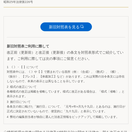
昭和25年法律第226号
新旧対照表を見る
新旧対照表ご利用に際して
改正前（更新前）と改正後（更新後）の条文を対照表形式でご紹介してい
ます。ご利用に際しては次の事項にご留意ください。
《 》・【 】について
対照表中には、《 》や【 】で囲まれている箇所（例：《合成》、《数式》、《横》、
《振分》、【ブレス】、【体裁加工】など）があります。これは実際の法令条文には存在
しないもので、本来の表示とは異なることを示しています。
様式の改正について
各種様式の改正は掲載を省略しています。様式に改正がある場合は、「様式〔省略〕」と
表示されます。
施行日について
各条文の前に掲げた「施行日」について、「元号○年○月九十九日」とあるのは、施行日が
正式に決定されていないもので、便宜的に「九十九日」と表示しています。
弊社の編集担当者が独自に選んだ法改正情報をピックアップして掲載しています。