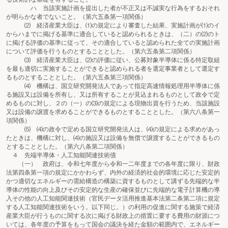
ハ 当該実施計画を提出した者が不正又は不誠実な行為をするおそれ
が明らかな者でないこと。（第六五条第一項関係）
⑵ 経済産業大臣は、⑴の規定により審査した結果、実施計画が⑴のイ
からハまでに掲げる基準に適合していると認められるときは、（二）の⑵のト
に掲げる評価の基準に従って、その適合していると認められた全ての実施計画
について評価を行うものとすることとした。（第六五条第二項関係）
⑶ 経済産業大臣は、⑵の評価に従い、公募対象半導体に係る特定取組
を最も適切に実施することができると認められる者を選定事業者として選定す
るものとすることとした。（第六五条第三項関係）
⑷ 機構は、国立研究開発法人であって指定高速情報処理用半導体に係
る施設又は設備を所有し、又は所有することが見込まれるものとして政令で定
めるものに対し、２の（一）の⑶の規定による現物出資を行うため、当該施設
又は設備の譲渡を求めることができるものとすることとした。（第六八条第一
項関係）
⑸ ⑷の政令で定める国立研究開発法人は、⑷の規定による求めがあっ
たときは、機構に対し、⑷の施設又は設備を無償で譲渡することができるもの
とすることとした。（第六八条第二項関係）
４ 先端半導体・人工知能関連技術債
（一） 政府は、令和七年度から令和一二年度までの各年度に限り、財政
法第四条第一項の規定にかかわらず、内外の経済的社会的環境に応じた安定的
かつ適切なエネルギーの需給構造の構築に資するものとして講ずる先端的な半
導体の性能の向上及びその安定的な生産の確保並びに先端的な電子計算機の導
入その他の人工知能関連技術（官民データ活用推進基本法第二条第二項に規定
する人工知能関連技術をいう。以下同じ。）の利用の促進に関する施策で経済
産業大臣が行うものに関する次に掲げる財政上の措置に要する費用の財源につ
いては、各年度の予算をもって国会の議決を経た金額の範囲内で、エネルギー