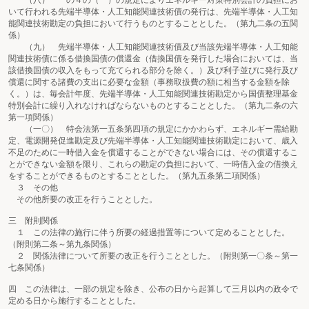
（八） 一の４の（一）の規定によりエネルギー対策特別会計の負担にお
いて行われる先端半導体・人工知能関連技術債の発行は、先端半導体・人工知
能関連技術勘定の負担において行うものとすることとした。（第九二条の五関
係）
（九） 先端半導体・人工知能関連技術債及び当該先端半導体・人工知能
関連技術債に係る借換国債の償還金（借換国債を発行した場合においては、当
該借換国債の収入をもって充てられる部分を除く。）及び利子並びに発行及び
償還に関する諸費の支出に必要な金額（事務取扱費の額に相当する金額を除
く。）は、毎会計年度、先端半導体・人工知能関連技術勘定から国債整理基金
特別会計に繰り入れなければならないものとすることとした。（第九二条の六
第一項関係）
（一〇） 特会法第一五条第四項の規定にかかわらず、エネルギー需給勘
定、電源開発促進勘定及び先端半導体・人工知能関連技術勘定において、歳入
不足のために一時借入金を償還することができない場合には、その償還するこ
とができない金額を限り、これらの勘定の負担において、一時借入金の借換え
をすることができるものとすることとした。（第九五条第二項関係）
３ その他
その他所要の改正を行うこととした。
三 附則関係
１ この法律の施行に伴う所要の経過措置等について定めることとした。
（附則第二条～第九条関係）
２ 関係法律について所要の改正を行うこととした。（附則第一〇条～第一
七条関係）
四 この法律は、一部の規定を除き、公布の日から起算して三月以内の政令で
定める日から施行することとした。