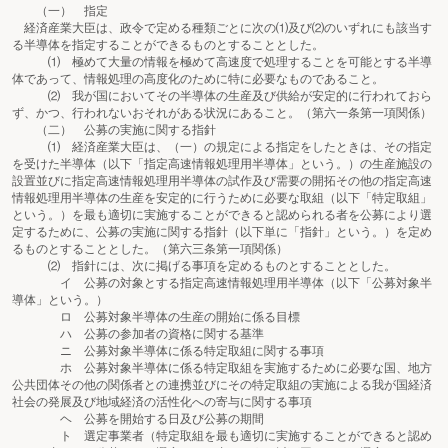
（一） 指定
経済産業大臣は、政令で定める種類ごとに次の⑴及び⑵のいずれにも該当す
る半導体を指定することができるものとすることとした。
⑴ 極めて大量の情報を極めて高速度で処理することを可能とする半導
体であって、情報処理の高度化のために特に必要なものであること。
⑵ 我が国においてその半導体の生産及び供給が安定的に行われておら
ず、かつ、行われないおそれがある状況にあること。（第六一条第一項関係）
（二） 公募の実施に関する指針
⑴ 経済産業大臣は、（一）の規定による指定をしたときは、その指定
を受けた半導体（以下「指定高速情報処理用半導体」という。）の生産施設の
設置並びに指定高速情報処理用半導体の試作及び需要の開拓その他の指定高速
情報処理用半導体の生産を安定的に行うために必要な取組（以下「特定取組」
という。）を最も適切に実施することができると認められる者を公募により選
定するために、公募の実施に関する指針（以下単に「指針」という。）を定め
るものとすることとした。（第六三条第一項関係）
⑵ 指針には、次に掲げる事項を定めるものとすることとした。
イ 公募の対象とする指定高速情報処理用半導体（以下「公募対象半
導体」という。）
ロ 公募対象半導体の生産の開始に係る目標
ハ 公募の参加者の資格に関する基準
ニ 公募対象半導体に係る特定取組に関する事項
ホ 公募対象半導体に係る特定取組を実施するために必要な国、地方
公共団体その他の関係者との連携並びにその特定取組の実施による我が国経済
社会の発展及び地域経済の活性化への寄与に関する事項
ヘ 公募を開始する日及び公募の期間
ト 選定事業者（特定取組を最も適切に実施することができると認め