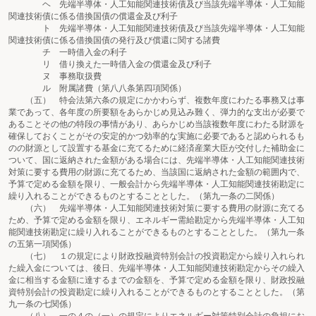
ヘ 先端半導体・人工知能関連技術債及び当該先端半導体・人工知能
関連技術債に係る借換国債の償還金及び利子
ト 先端半導体・人工知能関連技術債及び当該先端半導体・人工知能
関連技術債に係る借換国債の発行及び償還に関する諸費
チ 一時借入金の利子
リ 借り換えた一時借入金の償還金及び利子
ヌ 事務取扱費
ル 附属諸費（第八八条第四項関係）
（五） 特会法第六条の規定にかかわらず、複数年度にわたる事務又は事
業であって、各年度の所要額をあらかじめ見込み難く、弾力的な支出が必要で
あることその他の特段の事情があり、あらかじめ当該複数年度にわたる財源を
確保しておくことがその安定的かつ効率的な実施に必要であると認められるも
のの財源として設置する基金に充てるために経済産業大臣が交付した補助金に
ついて、国に返納された金額がある場合には、先端半導体・人工知能関連技術
対策に要する費用の財源に充てるため、当該国に返納された金額の範囲内で、
予算で定める金額を限り、一般会計から先端半導体・人工知能関連技術勘定に
繰り入れることができるものとすることとした。（第九一条の二関係）
（六） 先端半導体・人工知能関連技術対策に要する費用の財源に充てる
ため、予算で定める金額を限り、エネルギー需給勘定から先端半導体・人工知
能関連技術勘定に繰り入れることができるものとすることとした。（第九一条
の五第一項関係）
（七） １の規定により財政投融資特別会計の投資勘定から繰り入れられ
た繰入金については、後日、先端半導体・人工知能関連技術勘定からその繰入
金に相当する金額に達するまでの金額を、予算で定める金額を限り、財政投融
資特別会計の投資勘定に繰り入れることができるものとすることとした。（第
九一条の七関係）