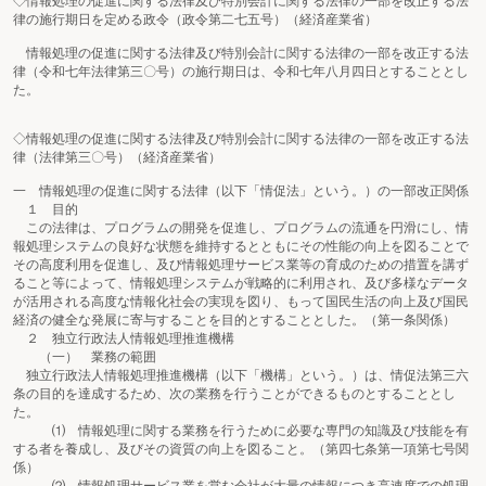
◇情報処理の促進に関する法律及び特別会計に関する法律の一部を改正する法
律の施行期日を定める政令（政令第二七五号）（経済産業省）
情報処理の促進に関する法律及び特別会計に関する法律の一部を改正する法
律（令和七年法律第三〇号）の施行期日は、令和七年八月四日とすることとし
た。
◇情報処理の促進に関する法律及び特別会計に関する法律の一部を改正する法
律（法律第三〇号）（経済産業省）
一 情報処理の促進に関する法律（以下「情促法」という。）の一部改正関係
１ 目的
この法律は、プログラムの開発を促進し、プログラムの流通を円滑にし、情
報処理システムの良好な状態を維持するとともにその性能の向上を図ることで
その高度利用を促進し、及び情報処理サービス業等の育成のための措置を講ず
ること等によって、情報処理システムが戦略的に利用され、及び多様なデータ
が活用される高度な情報化社会の実現を図り、もって国民生活の向上及び国民
経済の健全な発展に寄与することを目的とすることとした。（第一条関係）
２ 独立行政法人情報処理推進機構
（一） 業務の範囲
独立行政法人情報処理推進機構（以下「機構」という。）は、情促法第三六
条の目的を達成するため、次の業務を行うことができるものとすることとし
た。
⑴ 情報処理に関する業務を行うために必要な専門の知識及び技能を有
する者を養成し、及びその資質の向上を図ること。（第四七条第一項第七号関
係）