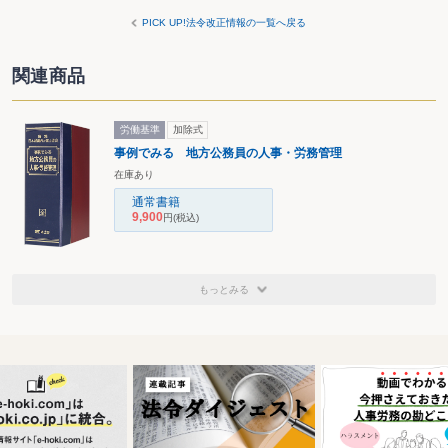
PICK UP!法令改正情報の一覧へ戻る
関連商品
労働基準
加除式
事例でみる 地方公務員の人事・労務管理
在庫あり
通常書籍
9,900
円
(税込)
もっとみる