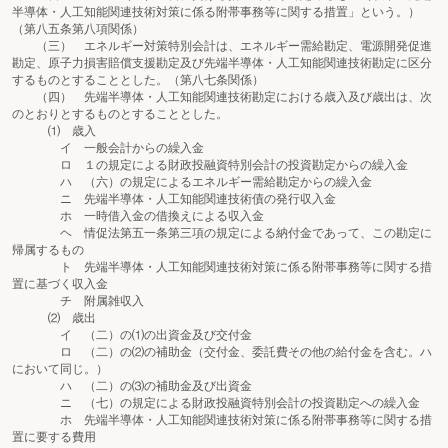
半導体・人工知能関連技術対策に係る附帯事務等に関する措置」という。）
（第八五条第八項関係）
（三） エネルギー対策特別会計は、エネルギー需給勘定、電源開発促進
勘定、原子力損害賠償支援勘定及び先端半導体・人工知能関連技術勘定に区分
するものとすることとした。（第八七条関係）
（四） 先端半導体・人工知能関連技術勘定における歳入及び歳出は、次
のとおりとするものとすることとした。
⑴ 歳入
イ 一般会計からの繰入金
ロ １の規定による財政投融資特別会計の投資勘定からの繰入金
ハ （六）の規定によるエネルギー需給勘定からの繰入金
ニ 先端半導体・人工知能関連技術債の発行収入金
ホ 一時借入金の借換えによる収入金
ヘ 情促法第五一条第三項の規定による納付金であって、この勘定に
帰属するもの
ト 先端半導体・人工知能関連技術対策に係る附帯事務等に関する措
置に基づく収入金
チ 附属雑収入
⑵ 歳出
イ （二）の⑴の出資金及び交付金
ロ （二）の⑵の補助金（交付金、委託費その他の給付金を含む。ハ
において同じ。）
ハ （二）の⑶の補助金及び出資金
ニ （七）の規定による財政投融資特別会計の投資勘定への繰入金
ホ 先端半導体・人工知能関連技術対策に係る附帯事務等に関する措
置に要する費用