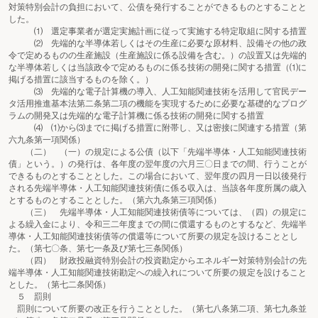
対策特別会計の負担において、公債を発行することができるものとすることと
した。
⑴ 選定事業者が選定実施計画に従って実施する特定取組に関する措置
⑵ 先端的な半導体若しくはその生産に必要な原材料、設備その他の政
令で定めるものの生産施設（生産施設に係る設備を含む。）の設置又は先端的
な半導体若しくは当該政令で定めるものに係る技術の開発に関する措置（⑴に
掲げる措置に該当するものを除く。）
⑶ 先端的な電子計算機の導入、人工知能関連技術を活用して官民デー
タ活用推進基本法第二条第二項の機能を実現するために必要な基礎的なプログ
ラムの開発又は先端的な電子計算機に係る技術の開発に関する措置
⑷ ⑴から⑶までに掲げる措置に附帯し、又は密接に関連する措置（第
六九条第一項関係）
（二） （一）の規定による公債（以下「先端半導体・人工知能関連技術
債」という。）の発行は、各年度の翌年度の六月三〇日までの間、行うことが
できるものとすることとした。この場合において、翌年度の四月一日以後発行
される先端半導体・人工知能関連技術債に係る収入は、当該各年度所属の歳入
とするものとすることとした。（第六九条第三項関係）
（三） 先端半導体・人工知能関連技術債等については、（四）の規定に
よる繰入金により、令和三二年度までの間に償還するものとするなど、先端半
導体・人工知能関連技術債等の償還等について所要の規定を設けることとし
た。（第七〇条、第七一条及び第七三条関係）
（四） 財政投融資特別会計の投資勘定からエネルギー対策特別会計の先
端半導体・人工知能関連技術勘定への繰入れについて所要の規定を設けること
とした。（第七二条関係）
５ 罰則
罰則について所要の改正を行うこととした。（第七八条第二項、第七九条並