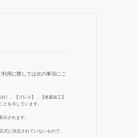
ご利用に際しては次の事項にご
振分》、【ブレス】、【体裁加工】
ことを示しています。
表示されます。
が正式に決定されていないもので、