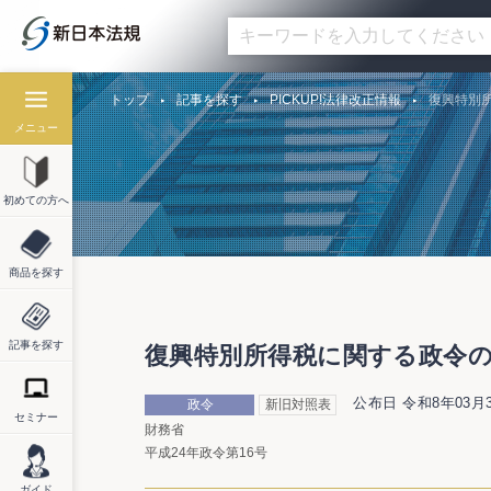
トップ
記事を探す
PICKUP!法律改正情報
復興特別所
メニュー
初めての方へ
商品を探す
記事を探す
復興特別所得税に関する政令の一
公布日 令和8年03月
政令
新旧対照表
セミナー
財務省
平成24年政令第16号
ガイド