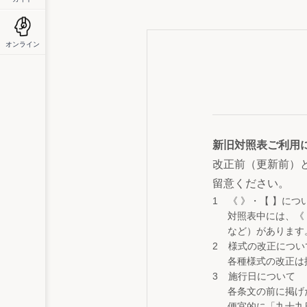
オンライン
新旧対照表ご利用
改正前（更新前）
留意ください。
《 》・【 】につ
対照表中には、《
など）があります
様式の改正につい
各種様式の改正は
施行日について
各条文の前に掲げ
便宜的に「九十九