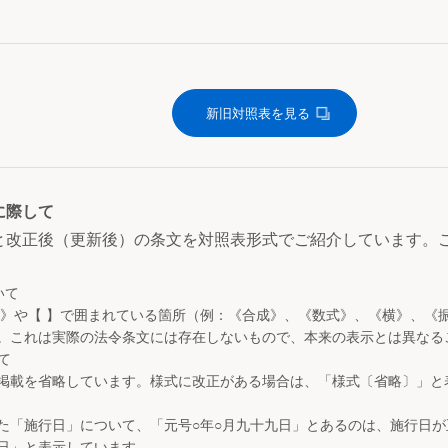
新旧対照表を見る
に際して
と改正後（更新後）の条文を対照表形式でご紹介しています。
いて
 》や【 】で囲まれている箇所（例：《合成》、《数式》、《横》、《
。これは実際の法令条文には存在しないもので、本来の表示とは異なる
て
掲載を省略しています。様式に改正がある場合は、「様式〔省略〕」と
た「施行日」について、「元号○年○月九十九日」とあるのは、施行日
日」と表示しています。