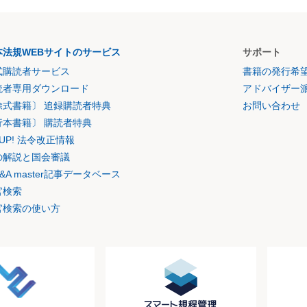
本法規WEBサイトのサービス
サポート
式購読者サービス
書籍の発行希
読者専用ダウンロード
アドバイザー
除式書籍〕 追録購読者特典
お問い合わせ
行本書籍〕 購読者特典
K UP! 法令改正情報
の解説と国会審議
&A master記事データベース
官検索
官検索の使い方