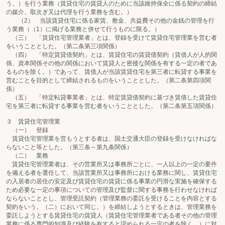
う。）を行う業務（賃貸住宅の賃貸人のために当該維持保全に係る契約の締結
の媒介、取次ぎ又は代理を行う業務を含む。）
（2） 当該賃貸住宅に係る家賃、敷金、共益費その他の金銭の管理を行
う業務（（1）に掲げる業務と併せて行うものに限る。）
（三） 「賃貸住宅管理業者」とは、登録を受けて賃貸住宅管理業を営む者
をいうこととした。（第二条第三項関係）
（四） 「特定賃貸借契約」とは、賃貸住宅の賃貸借契約（賃借人が人的関
係、資本関係その他の関係において賃貸人と密接な関係を有する一定の者であ
るものを除く。）であって、賃借人が当該賃貸住宅を第三者に転貸する事業を
営むことを目的として締結されるものをいうこととした。（第二条第四項関
係）
（五） 「特定転貸事業者」とは、特定賃貸借契約に基づき賃借した賃貸住
宅を第三者に転貸する事業を営む者をいうこととした。（第二条第五項関係）
３ 賃貸住宅管理業
（一） 登録
賃貸住宅管理業を営もうとする者は、国土交通大臣の登録を受けなければな
らないこと等とした。（第三条～第九条関係）
（二） 業務
賃貸住宅管理業者は、その営業所又は事務所ごとに、一人以上の一定の要件
を備える者を選任して、当該営業所又は事務所における業務に関し、賃貸住宅
の入居者の居住の安定及び賃貸住宅の賃貸に係る事業の円滑な実施を確保する
ため必要な一定の事項についての管理及び監督に関する事務を行わせなければ
ならないこととし、管理受託契約（管理業務の委託を受けることを内容とする
契約をいう。（二）において同じ。）を締結しようとするときは、管理業務を
委託しようとする賃貸住宅の賃貸人（賃貸住宅管理業者である者その他の管理
業務に係る専門的知識及び経験を有すると認められる一定の者を除く。）に対