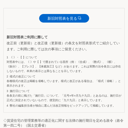
新旧対照表を見る
新旧対照表ご利用に際して
改正前（更新前）と改正後（更新後）の条文を対照表形式でご紹介してい
ます。ご利用に際しては次の事項にご留意ください。
《 》・【 】について
対照表中には、《 》や【 】で囲まれている箇所（例：《合成》、《数式》、《横》、
《振分》、【ブレス】、【体裁加工】など）があります。これは実際の法令条文には存在
しないもので、本来の表示とは異なることを示しています。
様式の改正について
各種様式の改正は掲載を省略しています。様式に改正がある場合は、「様式〔省略〕」と
表示されます。
施行日について
各条文の前に掲げた「施行日」について、「元号○年○月九十九日」とあるのは、施行日が
正式に決定されていないもので、便宜的に「九十九日」と表示しています。
弊社の編集担当者が独自に選んだ法改正情報をピックアップして掲載しています。
◇賃貸住宅の管理業務等の適正化に関する法律の施行期日を定める政令（政令
第一四二号）（国土交通省）