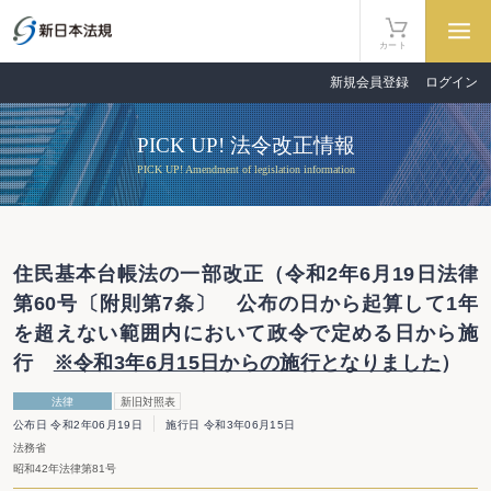
カート
新規会員登録
ログイン
PICK UP! 法令改正情報
PICK UP! Amendment of legislation information
住民基本台帳法の一部改正（令和2年6月19日法律
第60号〔附則第7条〕 公布の日から起算して1年
を超えない範囲内において政令で定める日から施
行
※令和3年6月15日からの施行となりました
）
法律
新旧対照表
公布日 令和2年06月19日
施行日 令和3年06月15日
法務省
昭和42年法律第81号