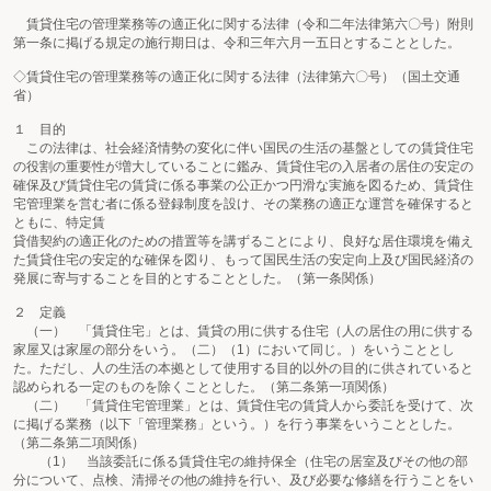
賃貸住宅の管理業務等の適正化に関する法律（令和二年法律第六〇号）附則
第一条に掲げる規定の施行期日は、令和三年六月一五日とすることとした。
◇賃貸住宅の管理業務等の適正化に関する法律（法律第六〇号）（国土交通
省）
１ 目的
この法律は、社会経済情勢の変化に伴い国民の生活の基盤としての賃貸住宅
の役割の重要性が増大していることに鑑み、賃貸住宅の入居者の居住の安定の
確保及び賃貸住宅の賃貸に係る事業の公正かつ円滑な実施を図るため、賃貸住
宅管理業を営む者に係る登録制度を設け、その業務の適正な運営を確保すると
ともに、特定賃
貸借契約の適正化のための措置等を講ずることにより、良好な居住環境を備え
た賃貸住宅の安定的な確保を図り、もって国民生活の安定向上及び国民経済の
発展に寄与することを目的とすることとした。（第一条関係）
２ 定義
（一） 「賃貸住宅」とは、賃貸の用に供する住宅（人の居住の用に供する
家屋又は家屋の部分をいう。（二）（1）において同じ。）をいうこととし
た。ただし、人の生活の本拠として使用する目的以外の目的に供されていると
認められる一定のものを除くこととした。（第二条第一項関係）
（二） 「賃貸住宅管理業」とは、賃貸住宅の賃貸人から委託を受けて、次
に掲げる業務（以下「管理業務」という。）を行う事業をいうこととした。
（第二条第二項関係）
（1） 当該委託に係る賃貸住宅の維持保全（住宅の居室及びその他の部
分について、点検、清掃その他の維持を行い、及び必要な修繕を行うことをい