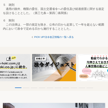
５ 雑則
適用の除外、権限の委任、国土交通省令への委任及び経過措置に関する規定
を設けることとした。（第三七条～第四〇条関係）
６ 附則
この法律は、一部の規定を除き、公布の日から起算して一年を超えない範囲
内において政令で定める日から施行することとした。
PICK UP!法令改正情報の一覧へ戻る