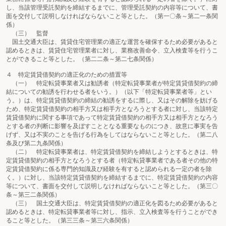
し、当該管理受託契約を締結するまでに、管理受託契約の内容等について、書
面を交付して説明しなければならないこと等とした。（第一〇条～第二一条関
係）
（三） 監督
国土交通大臣は、賃貸住宅管理業の適正な運営を確保するため必要があると
認めるときは、賃貸住宅管理業者に対し、業務改善命令、立入検査等を行うこ
とができること等とした。（第二二条～第二七条関係）
４ 特定賃貸借契約の適正化のための措置等
（一） 特定転貸事業者又は勧誘者（特定転貸事業者が特定賃貸借契約の締
結についての勧誘を行わせる者をいう。）（以下「特定転貸事業者等」とい
う。）は、特定賃貸借契約の締結の勧誘をするに際し、又はその解除を妨げる
ため、特定賃貸借契約の相手方又は相手方となろうとする者に対し、当該特定
賃貸借契約に関する事項であって特定賃貸借契約の相手方又は相手方となろう
とする者の判断に影響を及ぼすこととなる重要なものにつき、故意に事実を告
げず、又は不実のことを告げる行為をしてはならないこと等とした。（第二八
条及び第二九条関係）
（二） 特定転貸事業者は、特定賃貸借契約を締結しようとするときは、特
定賃貸借契約の相手方となろうとする者（特定転貸事業者である者その他の特
定賃貸借契約に係る専門的知識及び経験を有すると認められる一定の者を除
く。）に対し、当該特定賃貸借契約を締結するまでに、特定賃貸借契約の内容
等について、書面を交付して説明しなければならないこと等とした。（第三〇
条～第三二条関係）
（三） 国土交通大臣は、特定賃貸借契約の適正化を図るため必要があると
認めるときは、特定転貸事業者等に対し、指示、立入検査等を行うことができ
ること等とした。（第三三条～第三六条関係）