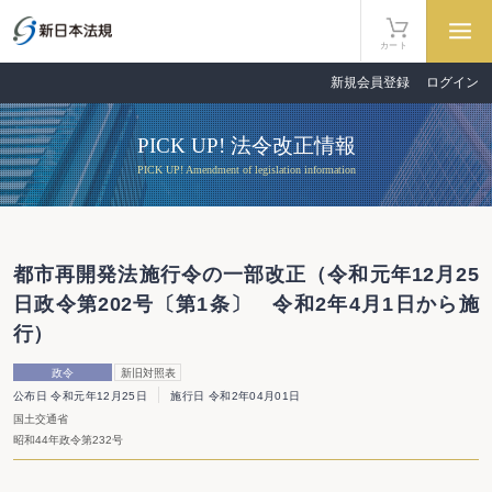
カート
新規会員登録
ログイン
PICK UP! 法令改正情報
PICK UP! Amendment of legislation information
都市再開発法施行令の一部改正（令和元年12月25
日政令第202号〔第1条〕 令和2年4月1日から施
行）
政令
新旧対照表
公布日 令和元年12月25日
施行日 令和2年04月01日
国土交通省
昭和44年政令第232号