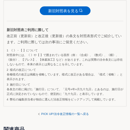
新旧対照表を見る
新旧対照表ご利用に際して
改正前（更新前）と改正後（更新後）の条文を対照表形式でご紹介してい
ます。ご利用に際しては次の事項にご留意ください。
《 》・【 】について
対照表中には、《 》や【 】で囲まれている箇所（例：《合成》、《数式》、《横》、
《振分》、【ブレス】、【体裁加工】など）があります。これは実際の法令条文には存在
しないもので、本来の表示とは異なることを示しています。
様式の改正について
各種様式の改正は掲載を省略しています。様式に改正がある場合は、「様式〔省略〕」と
表示されます。
施行日について
各条文の前に掲げた「施行日」について、「元号○年○月九十九日」とあるのは、施行日が
正式に決定されていないもので、便宜的に「九十九日」と表示しています。
弊社の編集担当者が独自に選んだ法改正情報をピックアップして掲載しています。
PICK UP!法令改正情報の一覧へ戻る
関連商品