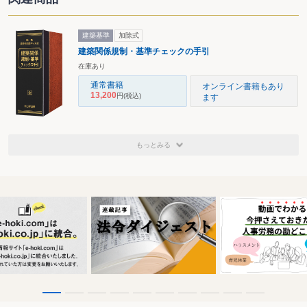
建築基準
加除式
建築関係規制・基準チェックの手引
在庫あり
通常書籍
オンライン書籍もあり
13,200
円
(税込)
ます
もっとみる