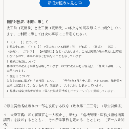
新旧対照表を見る
新旧対照表ご利用に際して
改正前（更新前）と改正後（更新後）の条文を対照表形式でご紹介してい
ます。ご利用に際しては次の事項にご留意ください。
《 》・【 】について
対照表中には、《 》や【 】で囲まれている箇所（例：《合成》、《数式》、《横》、
《振分》、【ブレス】、【体裁加工】など）があります。これは実際の法令条文には存在
しないもので、本来の表示とは異なることを示しています。
様式の改正について
各種様式の改正は掲載を省略しています。様式に改正がある場合は、「様式〔省略〕」と
表示されます。
施行日について
各条文の前に掲げた「施行日」について、「元号○年○月九十九日」とあるのは、施行日が
正式に決定されていないもので、便宜的に「九十九日」と表示しています。
弊社の編集担当者が独自に選んだ法改正情報をピックアップして掲載しています。
◇厚生労働省組織令の一部を改正する政令（政令第二三三号）（厚生労働省）
１ 大臣官房に置く審議官を一人廃止し、新たに「危機管理・医務技術総括審
議官」を設置するとともに、その所掌事務を定めることとした。（第一八条関
係）