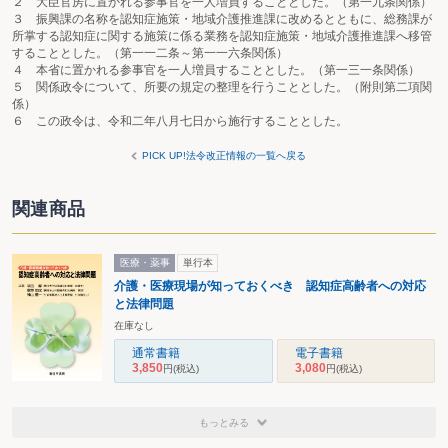
２ 大臣官房に置かれる参事官を一人増員することとした。（第一九条関係）
３ 振興課の名称を認知症施策・地域介護推進課に改めるとともに、総務課が
所掌する認知症に関する施策に係る業務を認知症施策・地域介護推進課へ移管
することとした。（第一一二条～第一一六条関係）
４ 本省に置かれる参事官を一人増員することとした。（第一三一条関係）
５ 関係政令について、所要の規定の整理を行うこととした。（附則第二項関
係）
６ この政令は、令和二年八月七日から施行することとした。
PICK UP!法令改正情報の一覧へ戻る
関連商品
医療・薬事
単行本
介護・医療現場が知っておくべき 認知症高齢者への対応
と法律問題
在庫なし
通常書籍
電子書籍
3,850
3,080
円
(税込)
円
(税込)
もっとみる