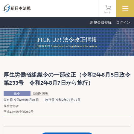
カート
新規会員登録
ログイン
PICK UP! 法令改正情報
PICK UP! Amendment of legislation information
厚生労働省組織令の一部改正（令和2年8月5日政令
第233号 令和2年8月7日から施行）
政令
新旧対照表
公布日 令和2年08月05日
施行日 令和2年08月07日
厚生労働省
平成12年政令第252号