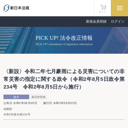
カート
新規会員登録
ログイン
PICK UP! 法令改正情報
PICK UP! Amendment of legislation information
〈新設〉令和二年七月豪雨による災害についての非
常災害の指定に関する政令（令和2年8月5日政令第
234号 令和2年8月5日から施行）
政令
新旧対照表
公布日 令和2年08月05日
施行日 令和2年08月05日
内閣府
令和2年政令第234号