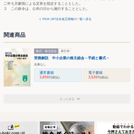
二年七月豪雨による災害を指定することとした。
２ この政令は、公布の日から施行することとした。
PICK UP!法令改正情報の一覧へ戻る
関連商品
株式・株主総会
単行本
実務解説 中小企業の株主総会－手続と書式－
在庫なし
通常書籍
電子書籍
3,850
3,520
円
(税込)
円
(税込)
もっとみる