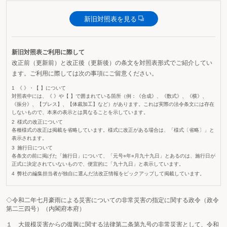
新旧対照表を見る
新旧対照表ご利用に際して
改正前（更新前）と改正後（更新後）の条文を対照表形式でご紹介してい
ます。ご利用に際しては次の事項にご留意ください。
《 》・【 】について
対照表中には、《 》や【 】で囲まれている箇所（例：《合成》、《数式》、《横》、
《振分》、【ブレス】、【体裁加工】など）があります。これは実際の法令条文には存在
しないもので、本来の表示とは異なることを示しています。
様式の改正について
各種様式の改正は掲載を省略しています。様式に改正がある場合は、「様式〔省略〕」と
表示されます。
施行日について
各条文の前に掲げた「施行日」について、「元号○年○月九十九日」とあるのは、施行日が
正式に決定されていないもので、便宜的に「九十九日」と表示しています。
弊社の編集担当者が独自に選んだ法改正情報をピックアップして掲載しています。
◇令和二年七月豪雨による災害についての非常災害の指定に関する政令（政令
第二三四号）（内閣府本府）
１ 大規模災害からの復興に関する法律第二条第九号の非常災害として、令和