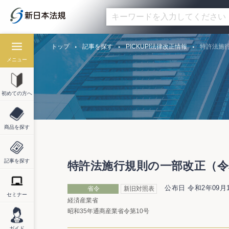
トップ
記事を探す
PICKUP!法律改正情報
特許法施行
メニュー
初めての方へ
商品を探す
記事を探す
特許法施行規則の一部改正（令和
公布日 令和2年09月
省令
新旧対照表
セミナー
経済産業省
昭和35年通商産業省令第10号
ガイド