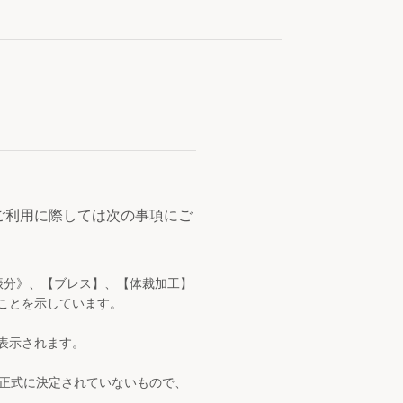
ご利用に際しては次の事項にご
振分》、【ブレス】、【体裁加工】
ことを示しています。
表示されます。
が正式に決定されていないもので、