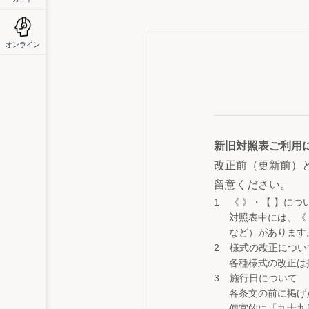
オンライン
新旧対照表ご利用
改正前（更新前）
留意ください。
《 》・【 】につ
対照表中には、《
など）があります
様式の改正につい
各種様式の改正は
施行日について
各条文の前に掲げ
便宜的に「九十九