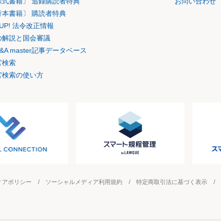
除式書籍〕 追録購読者特典
お問い合わせ
行本書籍〕 購読者特典
K UP! 法令改正情報
の解説と国会審議
&A master記事データベース
官検索
官検索の使い方
ィアポリシー
ソーシャルメディア利用規約
特定商取引法に基づく表示