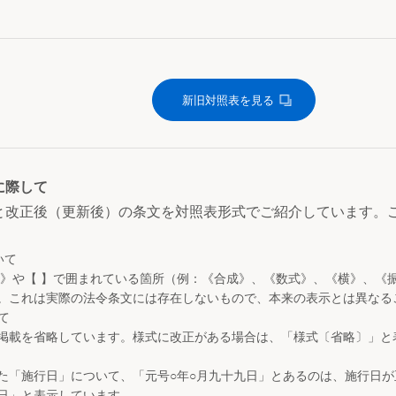
新旧対照表を見る
に際して
と改正後（更新後）の条文を対照表形式でご紹介しています。
いて
 》や【 】で囲まれている箇所（例：《合成》、《数式》、《横》、《
。これは実際の法令条文には存在しないもので、本来の表示とは異なる
て
掲載を省略しています。様式に改正がある場合は、「様式〔省略〕」と
た「施行日」について、「元号○年○月九十九日」とあるのは、施行日
日」と表示しています。