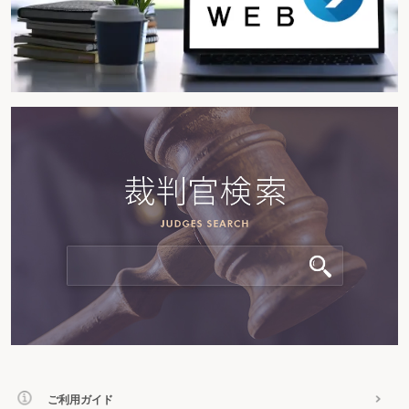
Xは法人Yの実質的な主宰者、簿外報酬は給与（役
員報酬）
原処分庁は、本件簿外報酬は、法人Yが外注費として計上してい
たことからすれば、その処理どおり、外注費（事業所得）に該当す
ると主張。
ご利用ガイド