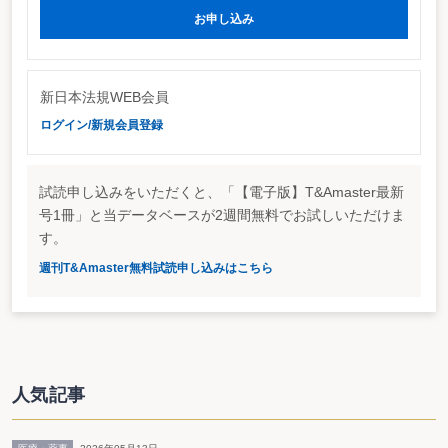
お申し込み
ケースもあることから、事案ごとに事実関係を詳細に確認し、社会
通念に従った判断をする必要があるとしている。また、原処分庁が
簿外報酬の所得区分の認定を誤った事案では、帳簿上の費目による
形式的な判定ではなく、支払の背景や実態を審理すること、申告準
新日本法規WEB会員
備資料へのストックオプション報酬の不記載に対する重加算税取消
ログイン/新規会員登録
事案では、確定申告書作成過程を具体的かつ詳細に質問調査し、そ
の答述を証拠化することが重要であるとしている。
試読申し込みをいただくと、「【電子版】T&Amaster最新
号1冊」と当データベースが2週間無料でお試しいただけま
す。
請求人の娘夫婦が居住（所有）するB家屋の敷地に
週刊T&Amaster無料試読申し込みはこちら
特例適用なし
最初に紹介するのは、同一の土地上に居住用財産の譲渡の3,000
万円特別控除（本件特例）の適用対象となる家屋と対象とならない
人気記事
家屋が混在している場合において、本件特例が適用される土地の面
積の算定方法を審判所が判断した事例（令和2年6月19日裁決、裁決
事例集No.119参照）。