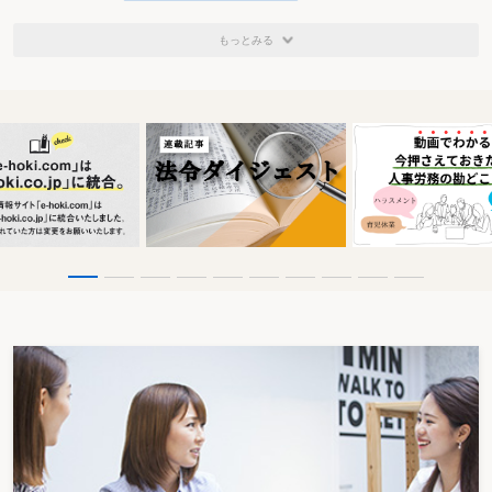
もっとみる
A家屋及びB家屋は併せて一構えの一の家屋ではな
い
争点は、本件B家屋敷地は、本件特例が適用される請求人の居住
用財産に当たるか否か。
請求人は、A家屋及びB家屋は渡り廊下で接合されており、一体で
売却することしかできない家屋であるから、併せて一構えの一の家
屋であるなどと主張。これに対し、審判所は、A家屋及びB家屋の規
模、構造及び設備等の状況からすると、それぞれ独立した家屋とし
ての機能を有しており、A家屋及びB家屋は併せて一構えの一の家屋
とは認められないと判断。本件B家屋敷地は、請求人の居住用財産
には当たらず、本件特例の適用はないとしている。
特例の適用範囲、延床面積の割合による計算は不合