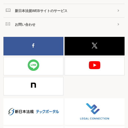
原処分庁の主張に対し、審判所は、法人Yの総勘定元帳上、本件
簿外報酬が外注費として処理されていたとしても、当該費用の所得
新日本法規WEBサイトのサービス
区分については、帳簿上の費目だけではなく、当該支払がいかなる
役務の提供に対して行われたのかを判断すべきであると指摘。本件
お問い合わせ
については、本件簿外報酬が、①法人YからXに対して毎月定額の金
員が支払われていること、②Xは、法人Yの実質的な主宰者として、
法人Yにおいて取引先の獲得に中心的な役割を果たしていたととも
に、③人事、経理、業務運営等、経営の全般において重要な判断を
行うなどの業務を担っていたものであることからすれば、法人Yか
らXに対して支払われた毎月定額の金員は、法人Yの実質的な主宰者
であるXに対する上記の業務の対価、すなわち給与（役員報酬）で
あったと認められるとした。
なお、審判所による認定事実は、
表1
のとおり。
【表1】審判所の認定事実
① 請求人Xは、法人Yを設立し、自らの営業活動等により法人Yの事業規
模を拡大し、法人Yを含めた事業グループの取引先獲得につき、中心的な
役割を果たしていた。
② Xは、法人Yを含めた事業グループの従業員の採用に際し、採用面接に