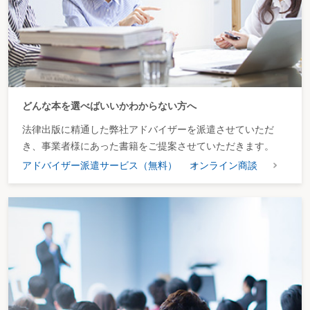
理
ただし、審判所は、争点外である本件特例の適用範囲の計算方法
について、原処分庁の計算方法は不合理であるとして処分の一部を
取り消している。具体的には、原処分庁の計算方法（延床面積の割
合）によれば、建築面積が同じ家屋であっても階数が異なる等の理
どんな本を選べばいいかわからない方へ
由によって家屋の延床面積に大きな差異が生じ、結局、本件特例が
適用される土地の範囲に大きな違いが生じるなど、不合理な結果と
法律出版に精通した弊社アドバイザーを派遣させていただ
なりえるから、その計算方法は採用することはできないと指摘。そ
き、事業者様にあった書籍をご提案させていただきます。
の上で、土地上に本件特例の適用対象となる家屋とそれ以外の家屋
アドバイザー派遣サービス（無料）
オンライン商談
が存在し、両者の間に塀や障壁等が存在しないため当該家屋と一体
として利用されている土地の範囲が不明確な場合には、経験則上、
その範囲は、特段の事情が存しない限り、各家屋の建築面積の割合
により本件特例が適用される土地の面積を算定するのが相当である
とした。
特段の事情の有無を考慮し、社会通念に従った判断