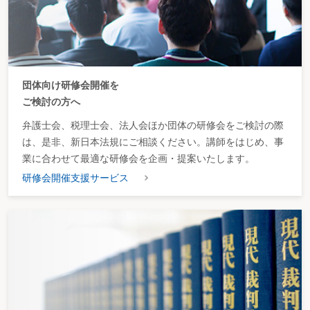
が必要
上記の判断を踏まえ、審判所は、本事案について、A家屋及びB家
屋の各建築面積は不明であるが、A家屋及びB家屋の各階の登記上の
団体向け研修会開催を
床面積が明らかとなっており、A家屋及びB家屋の各階の登記上の床
ご検討の方へ
面積のうち、最も広い面積が建築面積に近似するものと考えられる
ため、A家屋及びB家屋の各階の登記上の床面積のうち、最も広い面
弁護士会、税理士会、法人会ほか団体の研修会をご検討の際
積をA家屋及びB家屋の各建築面積の代わりに用いるのが合理的であ
は、是非、新日本法規にご相談ください。講師をはじめ、事
るとしている（
図2
参照）。
業に合わせて最適な研修会を企画・提案いたします。
研修会開催支援サービス