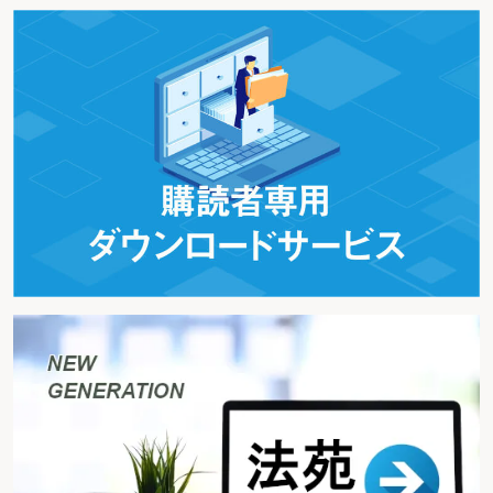
次に紹介するのは、請求人が得ていた簿外報酬の所得区分の認定
に誤りがあるとして、原処分の一部が取り消された事例（令和2年9
月17日裁決）。
事案の概要は、請求人Xが、所得税等の確定申告において自己に
帰属するとした報酬は、Xではなく、関連法人Yに帰属する収入であ
ることを理由として所得税等の更正の請求を行ったのに対し、原処
分庁が、報酬についてはXに帰属する収入であるとしつつ、法人Yに
対する同額の外注費を認め、他方で、Xには同報酬以外に法人Yから
の簿外の外注費収入（本件簿外報酬：事業所得と認定）が認められ
るなどとして、更正をすべき理由がない旨の各通知処分を行ったも
の。
Xは、本件簿外報酬は給与であって事業所得の収入金額に算入す
べきではないとして、原処分の全部の取消しを求めた（
図3
参
照）。