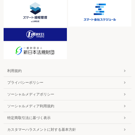
同席したり、Xの縁故による採用を行うなど、法人Yの人事に深く関与して
いた。
③ Xは、法人Yの取引先が増えるに従って、上得意先や問題のある取引先
については、自ら対応方法等を管理しており、法人Yの主要な業務に直接
関わっていた。
④ Xは、経理面においても、法人Yの代表のZに対し、臨時の支出につい
ての権限を与えず、Xの承諾を必要とするなど、Zよりも上位の地位にあ
り、Zに法人Yの経営上重要な判断を委ねていなかった。
利用規約
個人事業者の収入金額の所得区分は形式的に判断せ
プライバシーポリシー
ず
ソーシャルメディアポリシー
本事案が取消裁決に至った原因として、課税当局は、支払元であ
ソーシャルメディア利用規約
る法人の帳簿において、本件簿外報酬が請求人に対する外注費とし
て損金計上されていることを根拠として、請求人（受取人）の所得
特定商取引法に基づく表示
区分を事業所得における雑収入と認定してしまい、支払の実態や支
カスタマーハラスメントに対する基本方針
払元との関係についての検討が十分ではなかったなどとしている。