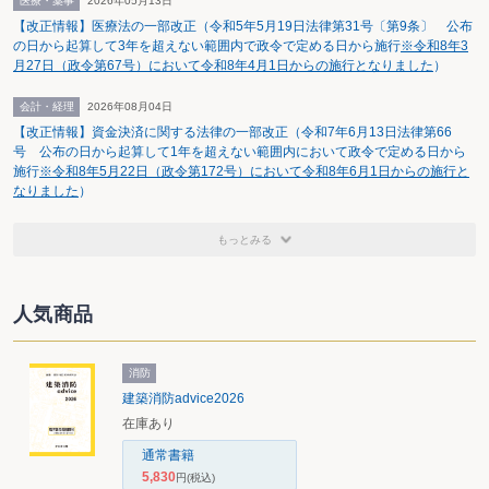
医療・薬事
2026年05月13日
事案の概要は、請求人が、譲渡したA家屋及び土地（本件土地）
【改正情報】医療法の一部改正（令和5年5月19日法律第31号〔第9条〕 公布
に係る譲渡所得について、本件特例を適用して確定申告したのに対
の日から起算して3年を超えない範囲内で政令で定める日から施行
※令和8年3
月27日（政令第67号）において令和8年4月1日からの施行となりました
）
し、原処分庁が、本件土地の上に存する2棟ある建物のうち、請求
人の娘夫婦が居住するB家屋（所有者は娘夫婦）の敷地（本件B家屋
会計・経理
2026年08月04日
敷地）に係る部分については、本件特例を適用することはできない
【改正情報】資金決済に関する法律の一部改正（令和7年6月13日法律第66
として、所得税等の更正処分及び過少申告加算税の賦課決定処分を
号 公布の日から起算して1年を超えない範囲内において政令で定める日から
施行
※令和8年5月22日（政令第172号）において令和8年6月1日からの施行と
行ったもの（
図1
参照）。
なりました
）
もっとみる
人気商品
消防
建築消防advice2026
在庫あり
通常書籍
5,830
円
(税込)