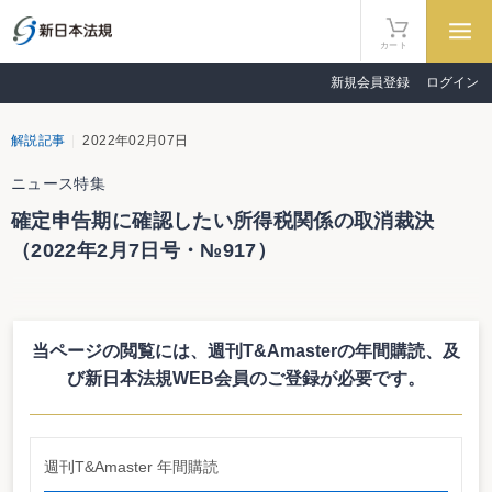
カート
新規会員登録
ログイン
解説記事
2022年02月07日
ニュース特集
確定申告期に確認したい所得税関係の取消裁決
（2022年2月7日号・№917）
ニュース特集
居住用財産3,000万円特別控除、所得区分判定、重加算税
当ページの閲覧には、週刊T&Amasterの年間購読、
及
確定申告期に確認したい所得税関係の取消裁決
び新日本法規WEB会員のご登録が必要です。
本特集では、所得税関係の取消裁決に係る課税当局の対応等を内
部資料から紹介する。審判所が居住用財産3,000万円特別控除の対
象となる土地の面積を「建築面積」の割合で算定した事案では、各
週刊T&Amaster 年間購読
家屋の間に堀や障壁等が存在すれば当該判定基準が当てはまらない