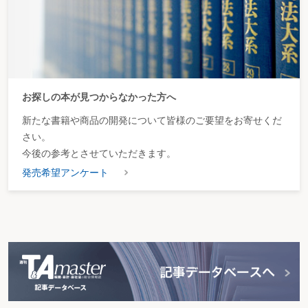
この取消裁決を受け、課税当局は、今後の調査に向けた教訓とし
て、次のように記載している。
今回の事例は、各家屋の「建築面積」の割合により本件特例
お探しの本が見つからなかった方へ
が適用される土地の面積を算定するのが相当であると判断され
新たな書籍や商品の開発について皆様のご要望をお寄せくだ
た。ただし、各家屋の間に堀や障壁等が存在するなど、特段の
さい。
事情がある場合には、当該判断基準が当てはまらないこともあ
今後の参考とさせていただきます。
る。したがって、
事案ごとに、事実関係を詳細に確認し、社会
発売希望アンケート
通念に従った判断をする
必要がある。
自己に帰属する報酬→関連法人に帰属する収入とし
て更正の請求