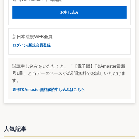
お申し込み
企業会計基準委員会（ASBJ）は5月28日にも3月31日まで意見募
集を行っていた企業会計基準公開草案第97号「金融商品に関する会
計基準（案）」等を正式決定する方針だ。今回の改正は、「譲受人
が特別目的会社（SPC）である場合の金融資産の消滅範囲の明確
新日本法規WEB会員
化」を行うもの。具体的には、金融商品会計基準（注4）につい
ログイン/新規会員登録
て、特別目的会社が発行する証券を保有している投資者だけでな
く、貸付けを行っている融資者についても同様に取り扱う旨を明記
する。また、金融商品会計実務指針第40項について、特別目的会社
試読申し込みをいただくと、「【電子版】T&Amaster最新
に対する融資者についても投資者と同様に取り扱う。
号1冊」と当データベースが2週間無料でお試しいただけま
す。
公開草案からの大きな内容面での変更はない。ただし、1点だけ
連結会計基準案において、特別目的会社に対する投資者と融資者を
週刊T&Amaster無料試読申し込みはこちら
表す際に、金融商品会計基準案等と異なる表現を用いた理由を明確
化するため、その理由を結論の背景に追加することとしている。具
体的には、「連結会計基準第7−2項では、資産流動化法第2条第3項
に関連付けて、特別目的会社に資産を譲渡した企業の子会社に該当
するかどうかに関する定めを設けているため、資産流動化法及び関
人気記事
連する他の法令で用いられている表現と整合させることが実務の安