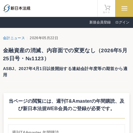
カート
新規会員登録
ログイン
会計ニュース
2026年05月22日
金融資産の消滅、内容面での変更なし（2026年5月
25日号・№1123）
ASBJ、2027年4月1日以後開始する連結会計年度等の期首から適
用
ASBJ、金融資産の消滅範囲を明確化する改正金融商品会計
当ページの閲覧には、週刊T&Amasterの年間購読、
及
基準等は5月28日にも正式決定へ。連結会計基準案で用いた
用語の理由を説明した以外は内容面での変更はなし。
び新日本法規WEB会員のご登録が必要です。
適用は2027年4月1日以後開始する連結会計年度等の期首か
らとし、早期適用も可。
週刊T&Amaster 年間購読