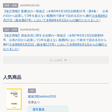
定につながると考えられる。」旨を追加する。なお、この点は、会
医療・薬事
2026年05月13日
計処理や表示方法を変更するものではないため、再度公開草案を公
【改正情報】医療法の一部改正（令和5年5月19日法律第31号〔第9条〕 公布
表する必要はないと判断している。
の日から起算して3年を超えない範囲内で政令で定める日から施行
※令和8年3
適用時期については2027年4月1日以後開始する連結会計年度及
月27日（政令第67号）において令和8年4月1日からの施行となりました
）
び事業年度の期首からとし、早期適用については2026年4月1日以
会計・経理
2026年08月04日
後開始する連結会計年度及び事業年度の期首以後実施される金融資
【改正情報】資金決済に関する法律の一部改正（令和7年6月13日法律第66
産の譲渡からとしている。また、連結会計基準についても、2027年
号 公布の日から起算して1年を超えない範囲内において政令で定める日から
4月1日以後開始する連結会計年度の期首から将来にわたって適用す
施行
※令和8年5月22日（政令第172号）において令和8年6月1日からの施行と
ることとし、早期適用は、2026年4月1日以後開始する連結会計年
なりました
）
度の期首からとしている。
もっとみる
なお、適用初年度においてこれまでの会計処理と異なることとな
る場合には会計基準等の改正に伴う会計方針の変更として取り扱う
が、適用前に実施された金融資産の譲渡の会計処理は、適用日にお
人気商品
ける会計処理の見直し及び遡及的な処理は行わないとする経過措置
が設けられている。
消防
建築消防advice2026
在庫あり
通常書籍