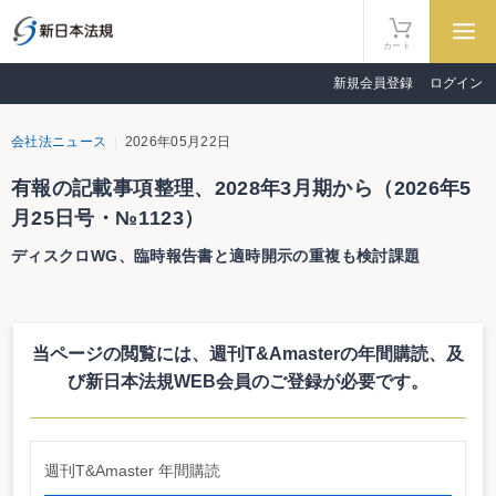
カート
新規会員登録
ログイン
会社法ニュース
2026年05月22日
有報の記載事項整理、2028年3月期から（2026年5
月25日号・№1123）
ディスクロWG、臨時報告書と適時開示の重複も検討課題
金融審のディスクロWG、有価証券報告書の記載事項の整理
当ページの閲覧には、週刊T&Amasterの年間購読、
及
に着手。2027年6月頃までに報告書を取りまとめへ。内閣府
令等を改正し、2028年3月期から適用予定。
び新日本法規WEB会員のご登録が必要です。
臨時報告書や適時開示などの情報開示の重複などについても
検討。
週刊T&Amaster 年間購読