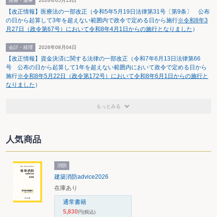
医療・薬事
2026年05月13日
事業報告等の固有の開示事項の見直しと同じ2028年3月期からとす
【改正情報】医療法の一部改正（令和5年5月19日法律第31号〔第9条〕 公布
る方向だ。内閣府令等を改正することで対応する。
の日から起算して3年を超えない範囲内で政令で定める日から施行
※令和8年3
そのほか、臨時報告書と適時開示や、有価証券報告書のうちのガ
月27日（政令第67号）において令和8年4月1日からの施行となりました
）
バナンス情報の記載とコーポレートガバナンス報告書の重複解消を
会計・経理
2026年08月04日
求める意見を踏まえ、あるべき情報開示についても検討する。
【改正情報】資金決済に関する法律の一部改正（令和7年6月13日法律第66
号 公布の日から起算して1年を超えない範囲内において政令で定める日から
【表】事業報告等の固有部分の例
施行
※令和8年5月22日（政令第172号）において令和8年6月1日からの施行と
なりました
）
・社外役員の当該事業年度の主な活動状況（取締役会における発言の状
況、不当な業務執行等の発生後の対応等）
・社外役員の親会社等からの報酬
もっとみる
・辞任した会社役員又は解任された会社役員の氏名や意見等
・特定完全子会社の名称等
・会計監査人に対して補償契約に基づき損失を補償したときは、その旨及
人気商品
び補償した金額
・個別注記表における関連当事者との取引に関する注記
・連結配当規制適用会社に関する注記
消防
建築消防advice2026
在庫あり
通常書籍
5,830
円
(税込)