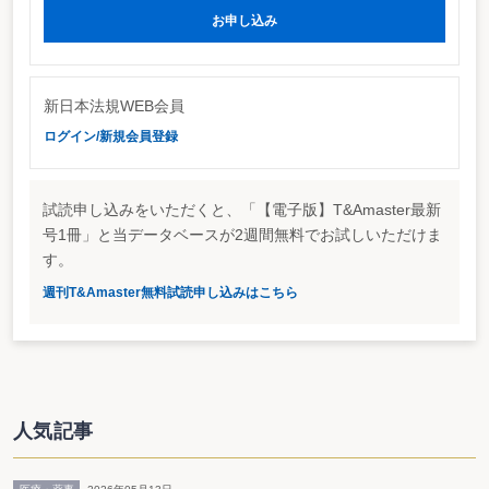
お申し込み
金融審議会「ディスクロージャーワーキング・グループ」（座
長：神作裕之学習院大学法学部教授）が5月18日に開催され、有価
証券報告書の記載事項の整理などについて検討を開始した。今回の
検討は、令和7年12月26日に公表された同WGの報告書において、
新日本法規WEB会員
「企業による作成負荷の軽減とそれによる企業と投資者との対話の
ログイン/新規会員登録
充実などの観点から、必要に応じて、有価証券報告書の記載事項の
整理についても議論する」旨が盛り込まれたことによるもの。2027
年6月頃までに報告書をまとめる方針だ。
試読申し込みをいただくと、「【電子版】T&Amaster最新
有価証券報告書の記載事項の整理に当たっては、企業が開示に負
号1冊」と当データベースが2週間無料でお試しいただけま
す。
担感を感じている記載事項を特定し、当該記載事項の投資判断にと
っての有用性を確認した上で、有価証券報告書と事業報告等との一
週刊T&Amaster無料試読申し込みはこちら
本化の実現と総会前開示の進展に向けた取組との整合性、海外の開
示制度との比較といった観点も踏まえて検討する。現在、金融庁で
は、法務省と共に事業報告等の固有部分（下表参照）を特定すると
ともに、有価証券報告書の開示事項との共通化を図るための検討作
業を行っており、今後、これらの検討結果を対応表として整理し公
人気記事
表する予定。このため、同WGでは、有価証券報告書の固有の開示
事項を対象として検討し、見直し後の記載様式の適用については、