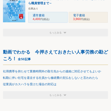
ら職員管理まで－
在庫あり
通常書籍
電子書籍
4,400
3,960
円
(税込)
円
(税込)
もっとみる
動画でわかる 今押さえておきたい人事労務の勘ど
ころ！
全50記事
社用携帯を持たせて業務時間外の取引先からの連絡に対応させてもよいか
転勤に伴い社宅を退去する社員から修繕費の支払をしないと言われたら
従業員がカスハラを受けた場合の対応は
もっとみる