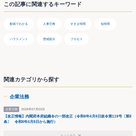
この記事に関連するキーワード
動画でわかる
人事労務
すきま時間
短時間
ハラスメント
懲戒処分
プロセス
関連カテゴリから探す
企業法務
企業法務
2026年07月03日
【改正情報】内閣府本府組織令の一部改正（令和8年4月8日政令第119号〔第8
条〕 令和8年4月8日から施行）
もっとみる