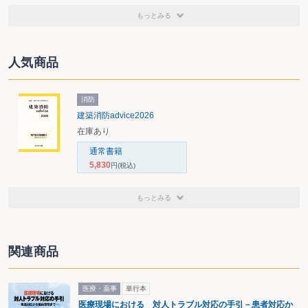
もっとみる
人気商品
消防
建築消防advice2026
在庫あり
通常書籍
5,830
円
(税込)
もっとみる
関連商品
医療・薬事
単行本
医療現場における 対人トラブル対応の手引－患者対応か