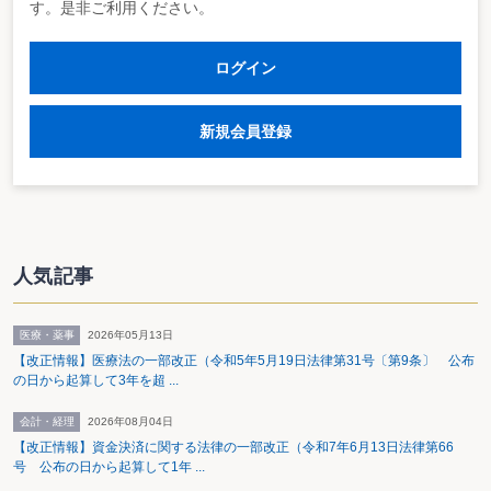
す。是非ご利用ください。
ログイン
新規会員登録
（動画公開日：2024年2月7日）
＜動画へのリンク＞
https://vimeo.com/910625587/ecda77fe30
人気記事
医療・薬事
2026年05月13日
【改正情報】医療法の一部改正（令和5年5月19日法律第31号〔第9条〕 公布
の日から起算して3年を超 ...
会計・経理
2026年08月04日
【改正情報】資金決済に関する法律の一部改正（令和7年6月13日法律第66
号 公布の日から起算して1年 ...