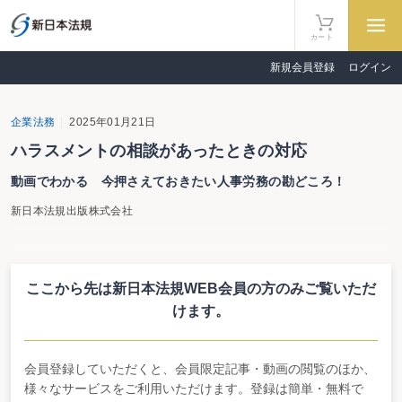
カート
新規会員登録
ログイン
企業法務
2025年01月21日
ハラスメントの相談があったときの対応
動画でわかる 今押さえておきたい人事労務の勘どころ！
新日本法規出版株式会社
弁護士監修動画「ハラスメントの相談があったときの対応」を掲載
しました（4分34秒）。
ここから先は新日本法規WEB会員の方のみ
ご覧いただ
すきま時間を利用した人事担当者・管理職者のスキルアップや、ク
けます。
ライアントへの注意喚起などにご活用ください。
会員登録していただくと、会員限定記事・動画の閲覧のほか、
様々なサービスをご利用いただけます。登録は簡単・無料で