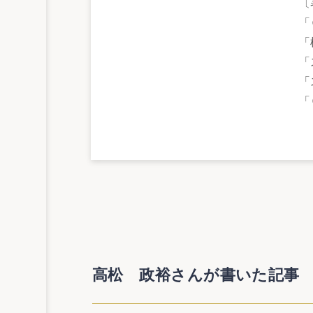
〔
「
「
「
「
「
高松 政裕さんが書いた記事