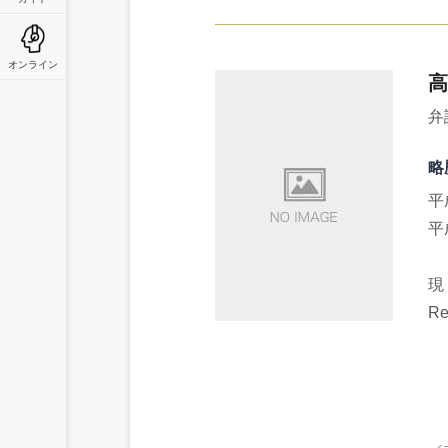
オンライン
高
弁
略
平
平
現
Re
國
日