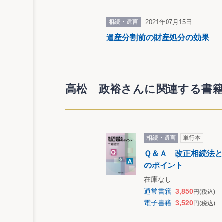
相続・遺言
2021年07月15日
遺産分割前の財産処分の効果
高松 政裕さんに関連する書
相続・遺言
単行本
Ｑ＆Ａ 改正相続法
のポイント
在庫なし
通常書籍
3,850
円
(税込)
電子書籍
3,520
円
(税込)