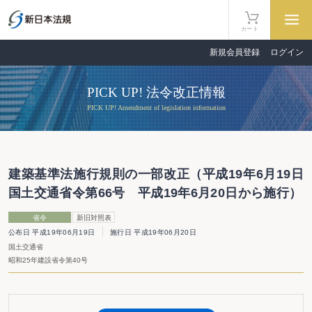
カート
新規会員登録
ログイン
PICK UP! 法令改正情報
PICK UP! Amendment of legislation information
建築基準法施行規則の一部改正（平成19年6月19日
国土交通省令第66号 平成19年6月20日から施行）
省令
新旧対照表
公布日 平成19年06月19日
施行日 平成19年06月20日
国土交通省
昭和25年建設省令第40号