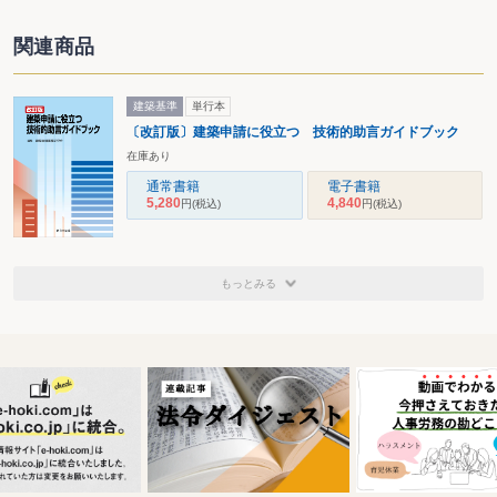
関連商品
建築基準
単行本
〔改訂版〕建築申請に役立つ 技術的助言ガイドブック
在庫あり
通常書籍
電子書籍
5,280
4,840
円
(税込)
円
(税込)
もっとみる