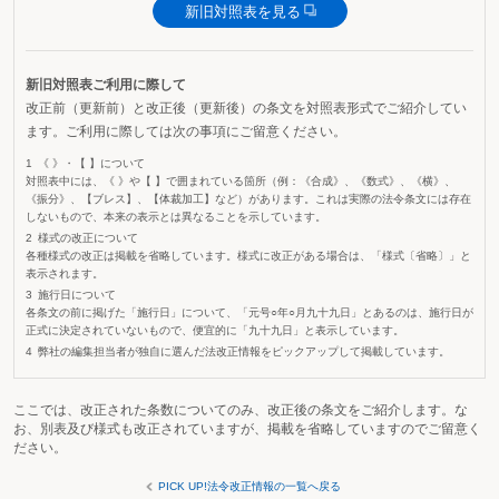
新旧対照表を見る
新旧対照表ご利用に際して
改正前（更新前）と改正後（更新後）の条文を対照表形式でご紹介してい
ます。ご利用に際しては次の事項にご留意ください。
《 》・【 】について
対照表中には、《 》や【 】で囲まれている箇所（例：《合成》、《数式》、《横》、
《振分》、【ブレス】、【体裁加工】など）があります。これは実際の法令条文には存在
しないもので、本来の表示とは異なることを示しています。
様式の改正について
各種様式の改正は掲載を省略しています。様式に改正がある場合は、「様式〔省略〕」と
表示されます。
施行日について
各条文の前に掲げた「施行日」について、「元号○年○月九十九日」とあるのは、施行日が
正式に決定されていないもので、便宜的に「九十九日」と表示しています。
弊社の編集担当者が独自に選んだ法改正情報をピックアップして掲載しています。
ここでは、改正された条数についてのみ、改正後の条文をご紹介します。な
お、別表及び様式も改正されていますが、掲載を省略していますのでご留意く
ださい。
PICK UP!法令改正情報の一覧へ戻る