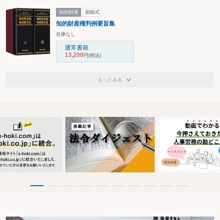
知的財産
加除式
知的財産権判例要旨集
在庫なし
通常書籍
13,200
円
(税込)
もっとみる