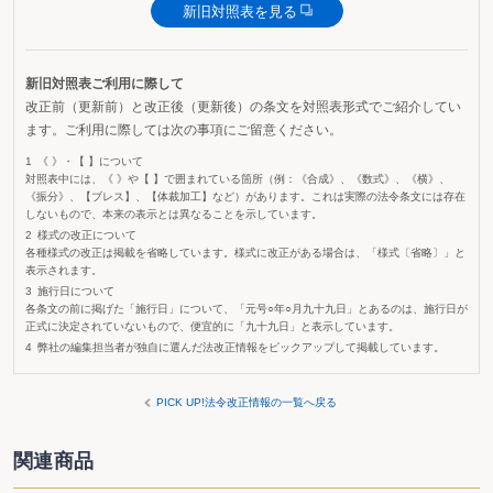
新旧対照表を見る
新旧対照表ご利用に際して
改正前（更新前）と改正後（更新後）の条文を対照表形式でご紹介してい
ます。ご利用に際しては次の事項にご留意ください。
《 》・【 】について
対照表中には、《 》や【 】で囲まれている箇所（例：《合成》、《数式》、《横》、
《振分》、【ブレス】、【体裁加工】など）があります。これは実際の法令条文には存在
しないもので、本来の表示とは異なることを示しています。
様式の改正について
各種様式の改正は掲載を省略しています。様式に改正がある場合は、「様式〔省略〕」と
表示されます。
施行日について
各条文の前に掲げた「施行日」について、「元号○年○月九十九日」とあるのは、施行日が
正式に決定されていないもので、便宜的に「九十九日」と表示しています。
弊社の編集担当者が独自に選んだ法改正情報をピックアップして掲載しています。
PICK UP!法令改正情報の一覧へ戻る
関連商品