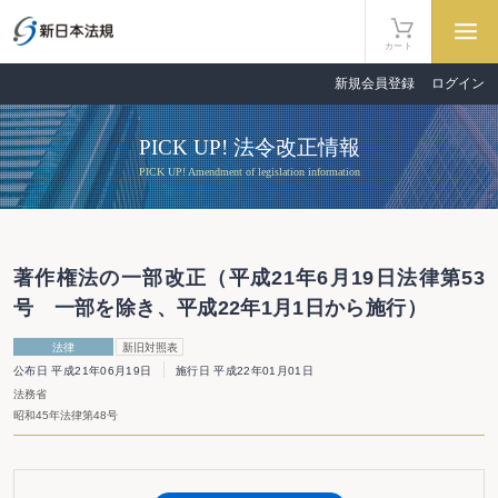
カート
新規会員登録
ログイン
PICK UP! 法令改正情報
PICK UP! Amendment of legislation information
著作権法の一部改正（平成21年6月19日法律第53
号 一部を除き、平成22年1月1日から施行）
法律
新旧対照表
公布日 平成21年06月19日
施行日 平成22年01月01日
法務省
昭和45年法律第48号