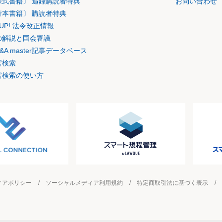
除式書籍〕 追録購読者特典
お問い合わせ
行本書籍〕 購読者特典
K UP! 法令改正情報
の解説と国会審議
&A master記事データベース
官検索
官検索の使い方
ィアポリシー
ソーシャルメディア利用規約
特定商取引法に基づく表示