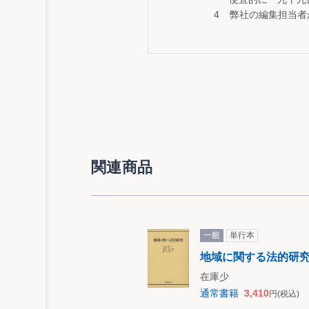
弊社の編集担当者
関連商品
一般
単行本
地域に関する法的研
在庫少
通常書籍
3,410
円
(税込)