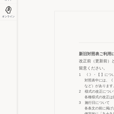
オンライン
新旧対照表ご利用
改正前（更新前）
留意ください。
《 》・【 】につ
対照表中には、《
など）があります
様式の改正につい
各種様式の改正は
施行日について
各条文の前に掲げ
便宜的に「九十九