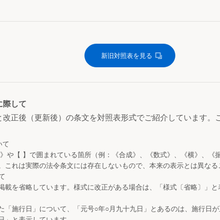
新旧対照表を見る
に際して
と改正後（更新後）の条文を対照表形式でご紹介しています。
いて
 》や【 】で囲まれている箇所（例：《合成》、《数式》、《横》、《
。これは実際の法令条文には存在しないもので、本来の表示とは異なる
て
掲載を省略しています。様式に改正がある場合は、「様式〔省略〕」と
た「施行日」について、「元号○年○月九十九日」とあるのは、施行日
日」と表示しています。