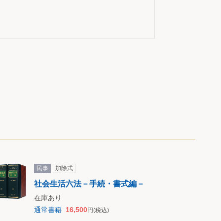
民事
加除式
社会生活六法－手続・書式編－
在庫あり
通常書籍
16,500
円
(税込)