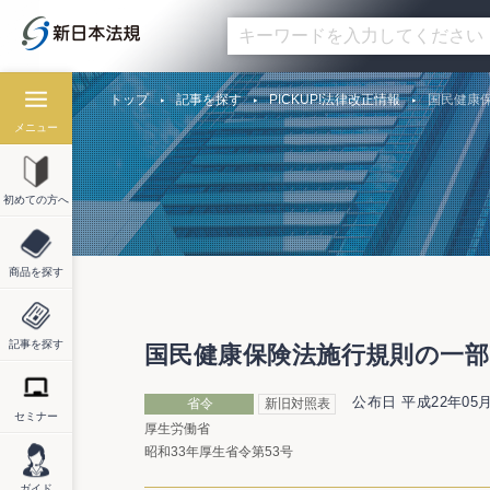
トップ
記事を探す
PICKUP!法律改正情報
国民健康保
メニュー
初めての方へ
商品を探す
記事を探す
国民健康保険法施行規則の一部改
公布日 平成22年05月
省令
新旧対照表
セミナー
厚生労働省
昭和33年厚生省令第53号
ガイド