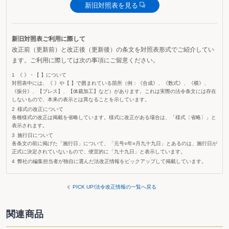
新旧対照表を見る
新旧対照表ご利用に際して
改正前（更新前）と改正後（更新後）の条文を対照表形式でご紹介してい
ます。ご利用に際しては次の事項にご留意ください。
《 》・【 】について
対照表中には、《 》や【 】で囲まれている箇所（例：《合成》、《数式》、《横》、
《振分》、【ブレス】、【体裁加工】など）があります。これは実際の法令条文には存在
しないもので、本来の表示とは異なることを示しています。
様式の改正について
各種様式の改正は掲載を省略しています。様式に改正がある場合は、「様式〔省略〕」と
表示されます。
施行日について
各条文の前に掲げた「施行日」について、「元号○年○月九十九日」とあるのは、施行日が
正式に決定されていないもので、便宜的に「九十九日」と表示しています。
弊社の編集担当者が独自に選んだ法改正情報をピックアップして掲載しています。
PICK UP!法令改正情報の一覧へ戻る
関連商品