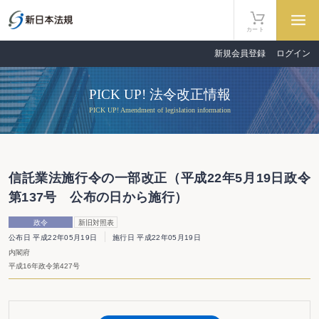
カート
新規会員登録
ログイン
PICK UP! 法令改正情報
PICK UP! Amendment of legislation information
信託業法施行令の一部改正（平成22年5月19日政令
第137号 公布の日から施行）
政令
新旧対照表
公布日 平成22年05月19日
施行日 平成22年05月19日
内閣府
平成16年政令第427号