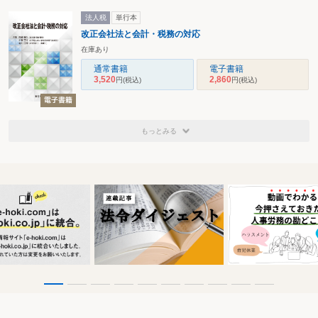
法人税
単行本
改正会社法と会計・税務の対応
在庫あり
通常書籍
電子書籍
3,520
2,860
円
(税込)
円
(税込)
もっとみる