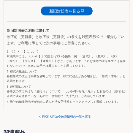
新旧対照表を見る
新旧対照表ご利用に際して
改正前（更新前）と改正後（更新後）の条文を対照表形式でご紹介してい
ます。ご利用に際しては次の事項にご留意ください。
《 》・【 】について
対照表中には、《 》や【 】で囲まれている箇所（例：《合成》、《数式》、《横》、
《振分》、【ブレス】、【体裁加工】など）があります。これは実際の法令条文には存在
しないもので、本来の表示とは異なることを示しています。
様式の改正について
各種様式の改正は掲載を省略しています。様式に改正がある場合は、「様式〔省略〕」と
表示されます。
施行日について
各条文の前に掲げた「施行日」について、「元号○年○月九十九日」とあるのは、施行日が
正式に決定されていないもので、便宜的に「九十九日」と表示しています。
弊社の編集担当者が独自に選んだ法改正情報をピックアップして掲載しています。
PICK UP!法令改正情報の一覧へ戻る
関連商品