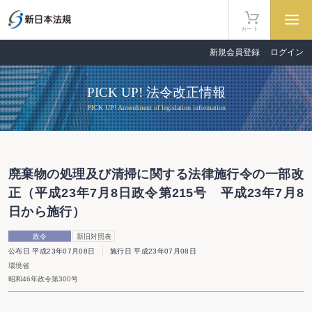
カート
新規会員登録
ログイン
PICK UP! 法令改正情報
PICK UP! Amendment of legislation information
廃棄物の処理及び清掃に関する法律施行令の一部改
正（平成23年7月8日政令第215号 平成23年7月8
日から施行）
政令
新旧対照表
公布日 平成23年07月08日
施行日 平成23年07月08日
環境省
昭和46年政令第300号