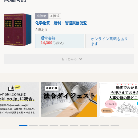
危険物
加除式
化学物質 規制・管理実務便覧
在庫あり
通常書籍
オンライン書籍もあり
14,300
円
(税込)
ます
もっとみる