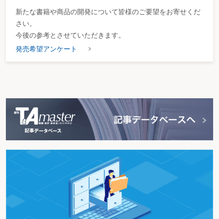
酒類の製造をするとき
新たな書籍や商品の開発について皆様のご要望をお寄せくだ
臨時に販売場を設けて酒類の小売販売をするとき
酒類の製造場・販売場を移転しようとするとき
さい。
酒類の製造業・販売業の相続(譲渡)をするとき
今後の参考とさせていただきます。
製造免許・販売業免許が切れた後、一定期間製造又は販売を継続しようとする
とき
発売希望アンケート
酒類の製造者・販売業者が住所、氏名又は名称、製造場又は販売場の所在地若
しくは名称を変更したとき
酒類の製造業・販売業を廃止しようとするとき
第２ たばこ販売業
たばこ販売業
たばこの小売販売を開始するとき
商号、所在地、代表者名に変更があったとき
小売販売を廃止したとき
営業所を移転しようとするとき
営業所以外の場所に出張して小売販売しようとするとき
小売販売業者の地位を承継したとき
営業を休止するとき
自ら輸入したたばこの販売をするとき
たばこの卸売販売をするとき
第３ 旅館・ホテル業
旅館・ホテル業
宿泊事業の全体像と関連許認可
宿泊事業とアウトドアアクティビティ
旅館業を経営しようとするとき