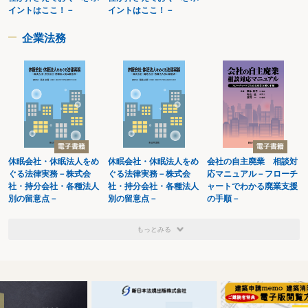
イントはここ！－
イントはここ！－
宗教法人を設立しようとするとき
宗教法人の規則を変更しようとするとき
宗教法人が合併しようとするとき
企業法務
宗教法人が解散しようとするとき(任意解散)
第５ 学校法人
学校法人
学校法人とは
学校法人を設立しようとするとき
学校法人が寄附行為を変更しようとするとき(申請事項)
学校法人が寄附行為を変更したとき(届出事項)
学校法人が合併しようとするとき
学校法人が理事会決議等により解散しようとするとき(申請事項)
学校法人が解散するとき(届出事項)
休眠会社・休眠法人をめ
休眠会社・休眠法人をめ
会社の自主廃業 相談対
第６ 医療法人
ぐる法律実務－株式会
ぐる法律実務－株式会
応マニュアル－フローチ
医療法人
社・持分会社・各種法人
社・持分会社・各種法人
ャートでわかる廃業支援
医療法人を設立するとき
別の留意点－
別の留意点－
の手順－
医療法人の定款等を変更しようとするとき(申請事項)
医療法人の定款等を変更したとき(届出事項)
もっとみる
医療法人が他の医療法人と吸収合併をしようとするとき
医療法人が他の医療法人と新設合併をしようとするとき
医療法人が他の医療法人と吸収分割をしようとするとき
医療法人が他の医療法人と新設分割をしようとするとき
医療法人が解散したとき
医療法人社団が解散しようとするとき(申請事項)
第７ 社会福祉法人