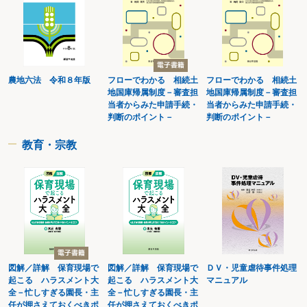
一般財団法人を設立するとき
一般財団法人が定款その他の変更をするとき
一般財団法人が吸収合併をするとき
一般財団法人が新設合併をするとき
一般財団法人が解散したとき
一般財団法人が清算を開始したとき
農地六法 令和８年版
フローでわかる 相続土
フローでわかる 相続土
一般財団法人が清算を結了したとき
地国庫帰属制度－審査担
地国庫帰属制度－審査担
公益社団法人・公益財団法人
当者からみた申請手続・
当者からみた申請手続・
一般社団法人・一般財団法人が公益認定を受けようとするとき
判断のポイント－
判断のポイント－
公益法人が認定事項につき変更しようとするとき(申請事項)
公益法人が認定事項につき変更したとき(届出事項)
教育・宗教
公益法人が一定の行為をしようとするとき(事前の届出事項)
新設合併により新設された法人が当該合併により消滅する公益法人の地位を承
継しようとするとき
公益法人が合併以外の理由により解散したとき
第３ 特定非営利活動法人(NPO法人)
特定非営利活動法人(NPO法人)
特定非営利活動法人(NPO法人)を設立しようとするとき
NPO法人の定款を変更しようとするとき(申請事項)
NPO法人の定款を変更したとき(届出事項)
NPO法人が合併しようとするとき
図解／詳解 保育現場で
図解／詳解 保育現場で
ＤＶ・児童虐待事件処理
NPO法人が解散するとき
起こる ハラスメント大
起こる ハラスメント大
マニュアル
NPO法人が解散しようとするとき(事業の成功の不能による解散)
全－忙しすぎる園長・主
全－忙しすぎる園長・主
第４ 宗教法人
任が押さえておくべきポ
任が押さえておくべきポ
宗教法人