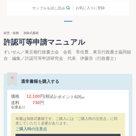
お気に入りに登録
サンプルを試し読み
経営・総務
加除式書籍
許認可等申請マニュアル
すいせん／東京都行政書士会 会長 常住豊、東京行政書士協同組
合 編集／許認可等申請研究会 代表 伊藤浩（行政書士）
通常書籍を購入する
価格
12,100
円
(税込)
ポイント
605
pt
送料
730
円
在庫あり
本書は加除式書籍です。ご購入には「ご購入時の注意点」に同
意していただく必要があります。
ご購入時の注意点