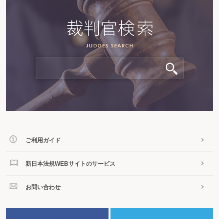
廃業等するとき
家主不在型
営業の届出をするとき
届出事項を変更するとき
廃業等するとき
住宅宿泊管理業
住宅宿泊管理業の登録をするとき
登録事項を変更するとき
廃業等するとき
住宅宿泊仲介業
住宅宿泊仲介業の登録をするとき
登録事項を変更するとき
廃業等するとき
第６ 旅行業
旅行業
旅行業又は旅行業者代理業を営もうとするとき
ご利用ガイド
旅行業登録の有効期間満了後に引き続き旅行業を営もうとするとき
旅行業又は旅行業者代理業の登録内容に変更があったとき
旅行業務に関する旅行者との取引額を報告するとき
新日本法規WEBサイトのサービス
第７ 風俗営業
風俗営業の許可
お問い合わせ
風俗営業を営もうとするとき
増改築等により営業所の構造や設備を変更しようとするとき
届出事項に変更があったとき
特例風俗営業