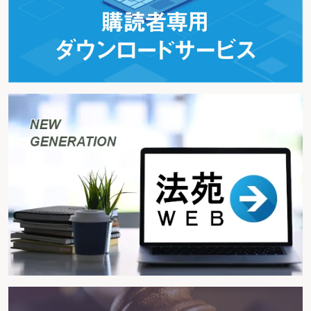
旅館業の営業を譲渡するとき
相続により旅館業の営業を承継するとき
旅館業の営業許可を受けている者が営業許可事項の変更をするとき
旅館業の営業を廃止するとき
国際観光ホテルの登録を受けるとき
国際観光旅館の登録を受けるとき
国際観光ホテル登録事項を変更するとき
国際観光旅館登録事項を変更するとき
宿泊料金などの業務に関する料金を定めるとき
宿泊約款を定めるとき
登録ホテル(登録旅館)を経営する法人が合併以外の理由で解散し、それに伴い
廃業するとき
登録ホテル(登録旅館)の営業を廃止したとき
ホテル(旅館)の営業は継続するが、増改築等により登録ホテル(登録旅館)の施設
基準に合致しなくなるとき
登録ホテル(登録旅館)の経営状況を報告するとき
第４ 簡易宿所
簡易宿所
簡易宿所の営業許可を申請するとき
申請書の記載事項を変更するとき
簡易宿所の営業を廃止するとき
第５ 民泊業
家主居住型
営業の届出をするとき
届出事項を変更するとき