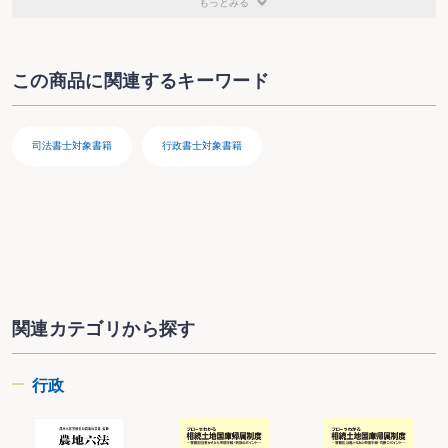
もっとみる
会社が新設合併したとき
会社が吸収分割したとき
会社が新設分割したとき
株式会社を解散したとき
この商品に関連するキーワード
株式会社の清算が結了したとき
合同会社
合同会社を設立するとき
合同会社が目的、商号、所在地、役員、資本金等を変更したとき
司法書士対象書籍
行政書士対象書籍
合同会社を解散したとき
合同会社の清算が結了したとき
有限責任事業組合
有限責任事業組合(LLP)の組合契約効力の発生の登記をするとき
有限責任事業組合(LLP)が名称、所在地、組合員等を変更したとき
有限責任事業組合(LLP)が解散したとき
有限責任事業組合(LLP)の清算が結了したとき
第２ 公益法人
一般社団法人
一般社団法人を設立するとき
関連カテゴリから探す
一般社団法人の定款その他の変更をするとき
一般社団法人が吸収合併をするとき
一般社団法人が新設合併をするとき
行政
一般社団法人が解散したとき
一般社団法人が清算を開始したとき
一般社団法人が清算を結了したとき
一般財団法人