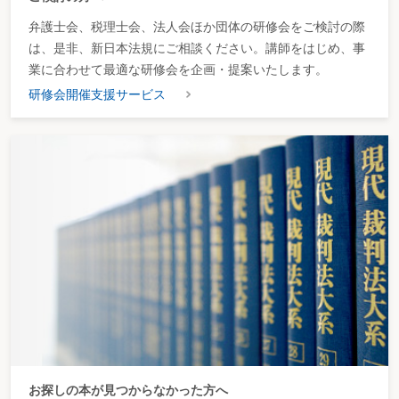
特定目的会社が資産の流動化に係る業務を行おうとするとき
特定目的会社の定款を変更したとき
弁護士会、税理士会、法人会ほか団体の研修会をご検討の際
特定目的会社が業務開始届出に係る届出事項を変更したとき(資産流動化計画の
は、是非、新日本法規にご相談ください。講師をはじめ、事
変更の届出)
特定目的会社が業務開始届出に係る届出事項を変更したとき(資産流動化計画以
業に合わせて最適な研修会を企画・提案いたします。
外の事項の変更の届出)
研修会開催支援サービス
特定目的会社が資産流動化計画に係る業務を完了したとき
特定目的会社が新たな資産流動化計画に基づく業務を行おうとするとき
特定目的会社が解散したとき
第13 認可地縁団体
認可地縁団体
地縁団体が法人格を得るための認可を受けようとするとき
規約を変更しようとするとき
告示事項を変更したとき
認可地縁団体を解散したとき
認可地縁団体が清算を結了したとき
認可地縁団体が合併しようとするとき
第２章 営 業
第１ 酒類販売業・製造業
酒類販売業・製造業
酒類の小売販売をするとき
通信販売によって酒類の小売販売をするとき
酒類の卸売販売をするとき
お探しの本が見つからなかった方へ