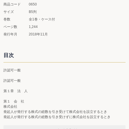
商品コード
0650
サイズ
B5判
巻数
全1巻・ケース付
ページ数
1,244
発行年月
2018年11月
目次
許認可一般
許認可一般
第１章 法 人
第１ 会 社
株式会社
発起人が発行する株式の総数を引き受けて株式会社を設立するとき
発起人が発行する株式の総数を引き受けずに株式会社を設立するとき
株式会社が目的、商号、所在地、役員、資本金等を変更したとき
会社が吸収合併したとき