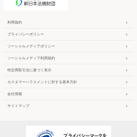
深夜における酒類提供飲食店営業を廃止したとき
届出事項に変更があったとき
第８ インターネット異性紹介事業
インターネット異性紹介事業
利用規約
インターネット異性紹介事業を始めるとき
インターネット異性紹介事業を廃止したとき
プライバシーポリシー
届出事項に変更があったとき
第９ 興行場営業
ソーシャルメディアポリシー
興行場営業
興行場を経営しようとするとき
ソーシャルメディア利用規約
譲渡により興行場を承継したとき
営業許可事項を変更したとき
特定商取引法に基づく表示
営業を停止あるいは廃止したとき
第10 警備業
警備業
カスタマーハラスメントに対する基本方針
警備業を営もうとするとき
警備業者が他の都道府県に営業所を設けるとき
会社情報
警備業を廃止したとき
名称、住所、役員、営業所等に変更があったとき
サイトマップ
認定を受けた者が死亡した場合(法人が合併により消滅した場合)の届出をする
とき
警備員が制服、護身用具を着用・携帯するとき
機械警備業務を行おうとするとき
第11 貸金業
貸金業