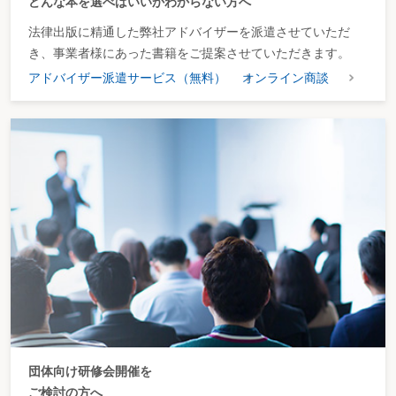
どんな本を選べばいいかわからない方へ
商工組合が定款を変更しようとするとき
商工組合が合併しようとするとき
法律出版に精通した弊社アドバイザーを派遣させていただ
商工組合が解散したとき
第10 消費生活協同組合
き、事業者様にあった書籍をご提案させていただきます。
消費生活協同組合
アドバイザー派遣サービス（無料）
オンライン商談
消費生活協同組合を設立しようとするとき
消費生活協同組合の定款を変更しようとするとき(申請事項)
消費生活協同組合の定款を変更したとき(届出事項)
消費生活協同組合が吸収合併しようとするとき(申請事項)
消費生活協同組合が新設合併しようとするとき
消費生活協同組合が解散しようとするとき(申請事項)
消費生活協同組合が解散したとき(届出事項)
第11 投資事業有限責任組合
投資事業有限責任組合
投資事業有限責任組合を設立しようとするとき
投資事業有限責任組合が登記事項につき変更したとき
投資事業有限責任組合が解散したとき
第11の２ 労働者協同組合
労働者協同組合
労働者協同組合を設立しようとするとき
労働者協同組合の役員を変更したとき
労働者協同組合が解散したとき
第12 特定目的会社
特定目的会社
団体向け研修会開催を
特定目的会社を設立しようとするとき
ご検討の方へ