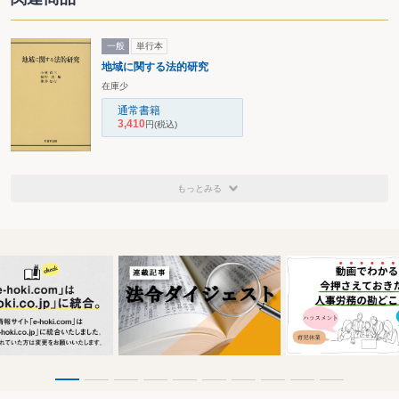
一般
単行本
地域に関する法的研究
在庫少
通常書籍
3,410
円
(税込)
もっとみる