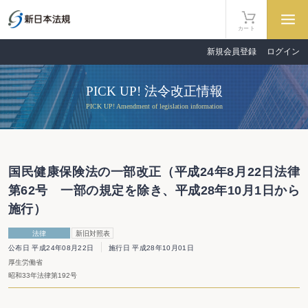
カート
新規会員登録
ログイン
PICK UP! 法令改正情報
PICK UP! Amendment of legislation information
国民健康保険法の一部改正（平成24年8月22日法律
第62号 一部の規定を除き、平成28年10月1日から
施行）
法律
新旧対照表
公布日 平成24年08月22日
施行日 平成28年10月01日
厚生労働省
昭和33年法律第192号