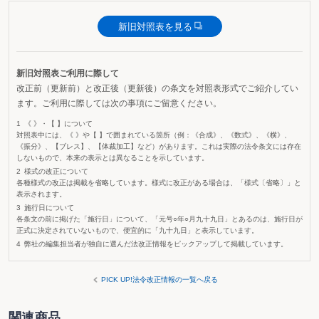
新旧対照表を見る
新旧対照表ご利用に際して
改正前（更新前）と改正後（更新後）の条文を対照表形式でご紹介してい
ます。ご利用に際しては次の事項にご留意ください。
《 》・【 】について
対照表中には、《 》や【 】で囲まれている箇所（例：《合成》、《数式》、《横》、
《振分》、【ブレス】、【体裁加工】など）があります。これは実際の法令条文には存在
しないもので、本来の表示とは異なることを示しています。
様式の改正について
各種様式の改正は掲載を省略しています。様式に改正がある場合は、「様式〔省略〕」と
表示されます。
施行日について
各条文の前に掲げた「施行日」について、「元号○年○月九十九日」とあるのは、施行日が
正式に決定されていないもので、便宜的に「九十九日」と表示しています。
弊社の編集担当者が独自に選んだ法改正情報をピックアップして掲載しています。
PICK UP!法令改正情報の一覧へ戻る
関連商品