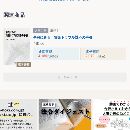
関連商品
人事労務
単行本
事例にみる 賃金トラブル対応の手引
在庫あり
通常書籍
電子書籍
4,180
2,970
円
(税込)
円
(税込)
もっとみる