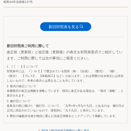
昭和34年法律第137号
新旧対照表を見る
新旧対照表ご利用に際して
改正前（更新前）と改正後（更新後）の条文を対照表形式でご紹介してい
ます。ご利用に際しては次の事項にご留意ください。
《 》・【 】について
対照表中には、《 》や【 】で囲まれている箇所（例：《合成》、《数式》、《横》、
《振分》、【ブレス】、【体裁加工】など）があります。これは実際の法令条文には存在
しないもので、本来の表示とは異なることを示しています。
様式の改正について
各種様式の改正は掲載を省略しています。様式に改正がある場合は、「様式〔省略〕」と
表示されます。
施行日について
各条文の前に掲げた「施行日」について、「元号○年○月九十九日」とあるのは、施行日が
正式に決定されていないもので、便宜的に「九十九日」と表示しています。
弊社の編集担当者が独自に選んだ法改正情報をピックアップして掲載しています。
PICK UP!法令改正情報の一覧へ戻る