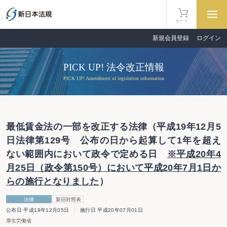
カート
新規会員登録
ログイン
PICK UP! 法令改正情報
PICK UP! Amendment of legislation information
最低賃金法の一部を改正する法律（平成19年12月5
日法律第129号 公布の日から起算して1年を超え
ない範囲内において政令で定める日
※平成20年4
月25日（政令第150号）において平成20年7月1日か
らの施行となりました
）
法律
新旧対照表
公布日 平成19年12月05日
施行日 平成20年07月01日
厚生労働省