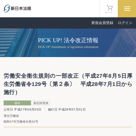
カート
新規会員登録
ログイン
PICK UP! 法令改正情報
PICK UP! Amendment of legislation information
労働安全衛生規則の一部改正（平成27年8月5日厚
生労働省令129号〔第２条〕 平成28年7月1日から
施行）
省令
新旧対照表
公布日 平成27年08月05日
施行日 平成28年07月01日
厚生労働省
昭和47年労働省令第32号