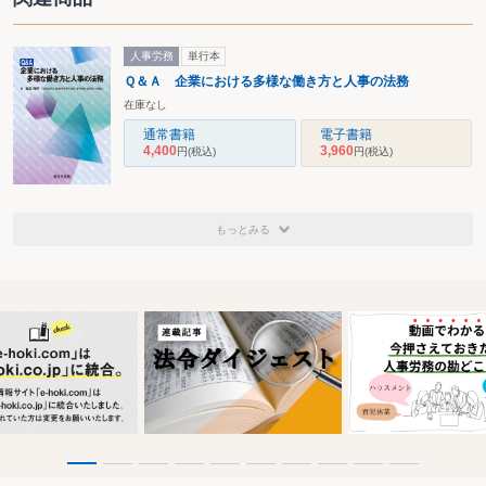
人事労務
単行本
Ｑ＆Ａ 企業における多様な働き方と人事の法務
在庫なし
通常書籍
電子書籍
4,400
3,960
円
(税込)
円
(税込)
もっとみる