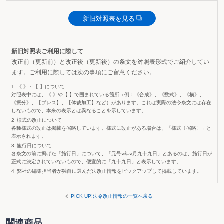
新旧対照表を見る
新旧対照表ご利用に際して
改正前（更新前）と改正後（更新後）の条文を対照表形式でご紹介してい
ます。ご利用に際しては次の事項にご留意ください。
《 》・【 】について
対照表中には、《 》や【 】で囲まれている箇所（例：《合成》、《数式》、《横》、
《振分》、【ブレス】、【体裁加工】など）があります。これは実際の法令条文には存在
しないもので、本来の表示とは異なることを示しています。
様式の改正について
各種様式の改正は掲載を省略しています。様式に改正がある場合は、「様式〔省略〕」と
表示されます。
施行日について
各条文の前に掲げた「施行日」について、「元号○年○月九十九日」とあるのは、施行日が
正式に決定されていないもので、便宜的に「九十九日」と表示しています。
弊社の編集担当者が独自に選んだ法改正情報をピックアップして掲載しています。
PICK UP!法令改正情報の一覧へ戻る
関連商品