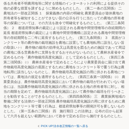
係る共有者不明農用地等に関する情報のインターネットの利用による提供その
他の必要な措置を講ずるように努めるものとした。（第二一条の五関係） 二
農地法の一部改正関係 １ 探索義務の内容の明確化 農業委員会が遊休農地の
所有者等を確知することができない旨の公示を行うに当たっての農地の所有者
等の探索については、その方法を政令で明確化するものとした。（第三二条関
係） ２ 都道府県知事の裁定により設定される農地中間管理権等の存続期間の
延長 都道府県知事の裁定により農地中間管理機構に設定される農地中間管理権
等の存続期間を二〇年に延長するものとした。（第三九条関係） ３ 底面がコ
ンクリート等の農作物の栽培施設を農地に設置しても農地転用に該当しない旨
の取扱い ㈠ 農作物の栽培の効率化又は高度化を図るための施設であって周辺
の農地に係る営農条件に支障を生ずるおそれがないものとして農林水産省令で
定めるものを「農作物栽培高度化施設」として定めるものとした。（第四三条
第二項関係） ㈡ 農林水産省令で定めるところにより農業委員会に届け出て農
作物栽培高度化施設の底面とするために農地をコンクリート等で覆う行為は農
地転用に該当しないものとし、農作物栽培高度化施設の用に供される農地につ
いては、農地法の規定を適用するものとした。（第四三条第一項関係） ㈢ 農
業委員会は、農作物栽培高度化施設において農作物の栽培が行われていない場
合には、当該農作物栽培高度化施設の用に供される土地の所有者等に対し、相
当の期限を定めて、農作物栽培高度化施設において農作物の栽培を行うべきこ
とを勧告することができるものとした。（第四四条関係） 三 農業振興地域の
整備に関する法律の一部改正関係 農作物栽培高度化施設の用に供するために農
地をコンクリート等で覆う行為は、都道府県知事等の開発許可を要しないもの
とした。（第一五条の二関係） 四 施行期日 この法律は、公布の日から起算
して六月を超えない範囲内において政令で定める日から施行するものとした。
PICK UP!法令改正情報の一覧へ戻る