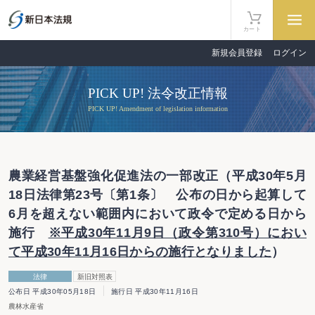
カート
新規会員登録
ログイン
PICK UP! 法令改正情報
PICK UP! Amendment of legislation information
農業経営基盤強化促進法の一部改正（平成30年5月
18日法律第23号〔第1条〕 公布の日から起算して
6月を超えない範囲内において政令で定める日から
施行
※平成30年11月9日（政令第310号）におい
て平成30年11月16日からの施行となりました
）
法律
新旧対照表
公布日 平成30年05月18日
施行日 平成30年11月16日
農林水産省