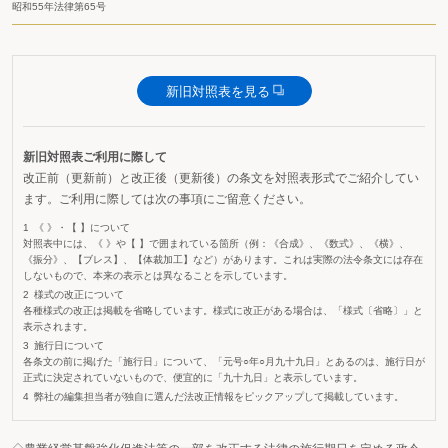
昭和55年法律第65号
新旧対照表を見る
新旧対照表ご利用に際して
改正前（更新前）と改正後（更新後）の条文を対照表形式でご紹介してい
ます。ご利用に際しては次の事項にご留意ください。
《 》・【 】について
対照表中には、《 》や【 】で囲まれている箇所（例：《合成》、《数式》、《横》、
《振分》、【ブレス】、【体裁加工】など）があります。これは実際の法令条文には存在
しないもので、本来の表示とは異なることを示しています。
様式の改正について
各種様式の改正は掲載を省略しています。様式に改正がある場合は、「様式〔省略〕」と
表示されます。
施行日について
各条文の前に掲げた「施行日」について、「元号○年○月九十九日」とあるのは、施行日が
正式に決定されていないもので、便宜的に「九十九日」と表示しています。
弊社の編集担当者が独自に選んだ法改正情報をピックアップして掲載しています。