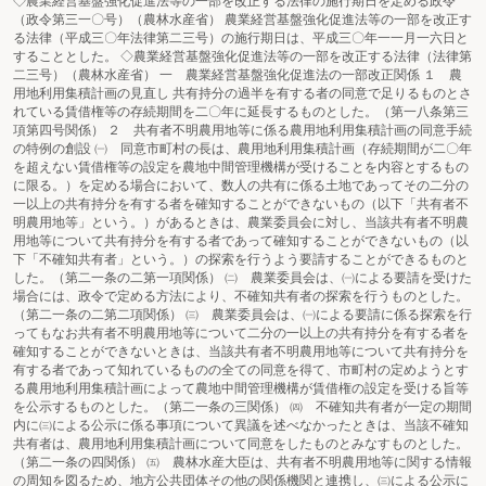
◇農業経営基盤強化促進法等の一部を改正する法律の施行期日を定める政令
（政令第三一〇号）（農林水産省） 農業経営基盤強化促進法等の一部を改正す
る法律（平成三〇年法律第二三号）の施行期日は、平成三〇年一一月一六日と
することとした。 ◇農業経営基盤強化促進法等の一部を改正する法律（法律第
二三号）（農林水産省） 一 農業経営基盤強化促進法の一部改正関係 １ 農
用地利用集積計画の見直し 共有持分の過半を有する者の同意で足りるものとさ
れている賃借権等の存続期間を二〇年に延長するものとした。（第一八条第三
項第四号関係） ２ 共有者不明農用地等に係る農用地利用集積計画の同意手続
の特例の創設 ㈠ 同意市町村の長は、農用地利用集積計画（存続期間が二〇年
を超えない賃借権等の設定を農地中間管理機構が受けることを内容とするもの
に限る。）を定める場合において、数人の共有に係る土地であってその二分の
一以上の共有持分を有する者を確知することができないもの（以下「共有者不
明農用地等」という。）があるときは、農業委員会に対し、当該共有者不明農
用地等について共有持分を有する者であって確知することができないもの（以
下「不確知共有者」という。）の探索を行うよう要請することができるものと
した。（第二一条の二第一項関係） ㈡ 農業委員会は、㈠による要請を受けた
場合には、政令で定める方法により、不確知共有者の探索を行うものとした。
（第二一条の二第二項関係） ㈢ 農業委員会は、㈠による要請に係る探索を行
ってもなお共有者不明農用地等について二分の一以上の共有持分を有する者を
確知することができないときは、当該共有者不明農用地等について共有持分を
有する者であって知れているものの全ての同意を得て、市町村の定めようとす
る農用地利用集積計画によって農地中間管理機構が賃借権の設定を受ける旨等
を公示するものとした。（第二一条の三関係） ㈣ 不確知共有者が一定の期間
内に㈢による公示に係る事項について異議を述べなかったときは、当該不確知
共有者は、農用地利用集積計画について同意をしたものとみなすものとした。
（第二一条の四関係） ㈤ 農林水産大臣は、共有者不明農用地等に関する情報
の周知を図るため、地方公共団体その他の関係機関と連携し、㈢による公示に