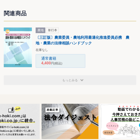
関連商品
農地
単行本
〔三訂版〕農業委員・農地利用最適化推進委員必携 農
地・農業の法律相談ハンドブック
在庫なし
通常書籍
4,400
円
(税込)
もっとみる